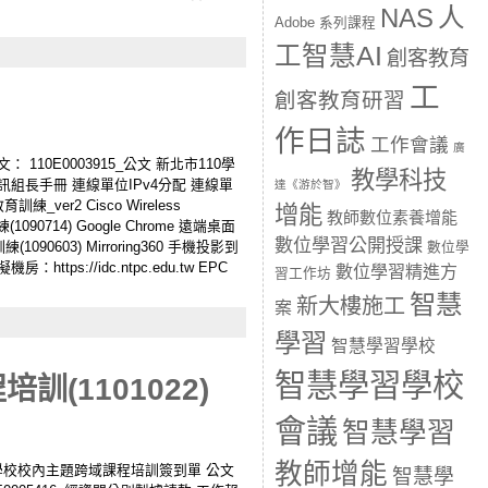
人
NAS
Adobe 系列課程
工智慧AI
創客教育
工
創客教育研習
作日誌
工作會議
廣
110E0003915_公文 新北市110學
教學科技
訊組長手冊 連線單位IPv4分配 連線單
達《游於智》
ver2 Cisco Wireless
增能
教師數位素養增能
090714) Google Chrome 遠端桌面
數位學習公開授課
1090603) Mirroring360 手機投影到
數位學
機房：https://idc.ntpc.edu.tw EPC
數位學習精進方
習工作坊
智慧
新大樓施工
案
學習
智慧學習學校
智慧學習學校
(1101022)
會議
智慧學習
教師增能
學習領航學校校內主題跨域課程培訓簽到單 公文
智慧學