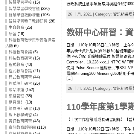
智慧學習學校
(15)
行政系統注意事項及常用模組介紹(10908
智慧學習學校會議
(220)
26 十月, 2021 | Category:
資訊組長增
智慧學習教師增能
(106)
智慧學習種子教師研習
(28)
生命教育
(25)
教研中心研習：資訊
研習
(19)
科技教育教學與學習及探索
日期：110年10月26日(二) 時間：上午
活動
(6)
年度新任資訊組長(資訊教師)基礎知能培訓
科技教育會議
(5)
位IPv6分配 光纖連線單位 智慧網路管理 109
科技教育研習
(15)
Controller：10.228.xxx.1 NTP
程式教育
(40)
使用 Pulse Secure 連線新北市SSL VP
程式教育會議
(21)
電腦Mirroring360 Mirrioring360使用手
程式教育研習
(44)
[…]
程式設計研習
(26)
26 十月, 2021 | Category:
資訊組長增
網站維運
(152)
網路管理
(38)
網頁設計
(13)
110學年度第1學
網頁設計研習
(13)
線上教學研習
(4)
【上次工作會議或成長研習紀錄】【碧
資訊教育研習
(48)
資訊教育輔導團
(113)
日期：110年10月22日(五) 時間：下午
資訊科技教育
(45)