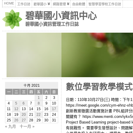
HOME
工作日誌
碧華國小
網路管理
自由軟體
智慧學習學校工作日誌
碧華國小資訊中心
碧華國小資訊管理工作日誌
數位學習教學模式設
十月 2021
一
二
三
四
五
六
日
1
2
3
日期：110年10月27日(三) 時間：下
4
5
6
7
8
9
10
https://meet.google.com/c
11
12
13
14
15
16
17
創新教案徵選活動實施計畫 PBL組評分配分： 
18
19
20
21
22
23
24
關鍵有？ https://www.menti.
25
26
27
28
29
30
31
Project Based Learning p
« 九月
十一月 »
有挑戰性。 需要學生發想設計、問題解