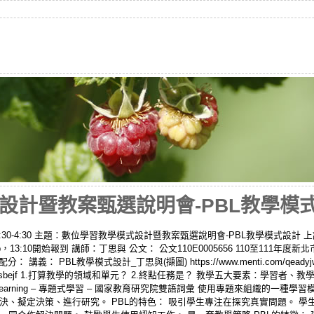
計暨教案甄選說明會-PBL教學模式設計
午1:30-4:30 主題：數位學習教學模式設計暨教案甄選說明會-PBL教學模式設計
ym-ehnz-xhb，13:10開始報到 講師：丁思與 公文： 公文110E0005656 110至1
講義： PBL教學模式設計_丁思與(擷圖) https://www.menti.com/qead
com/iykx5sbejf 1.打算教學的領域和單元？ 2.終點任務是？ 教學五大要素：學習
roject-based learning – 專題式學習 – 國家教育研究院雙語詞彙 使用專題來組
決、擬定決策、進行研究。 PBL的特色： 吸引學生專注在探究真實問題。 