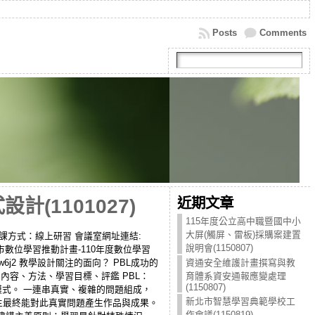
Posts
Comments
近期文章
(1101027)
115年度公立高中職暨國中小
大屏(觸屏、雷板)採購案建置
 上課方式：線上研習 會議室網址連結:
說明會(1150807)
11年度新北市數位學習推動計畫-110年度數位學習
yjw6j2 教學設計關注的面向？ PBL成功的
資通安全維護計畫撰寫與教
者、教學內容、方法、學習目標、評鑑 PBL：
育體系資安通報應變處理
(1150807)
織的一種學習模式。 一連串真實、複雜的問題組成，
新北市智慧學習典範學校工
學生最終能對此真實問題產生作品與成果。
作會議(1150819)