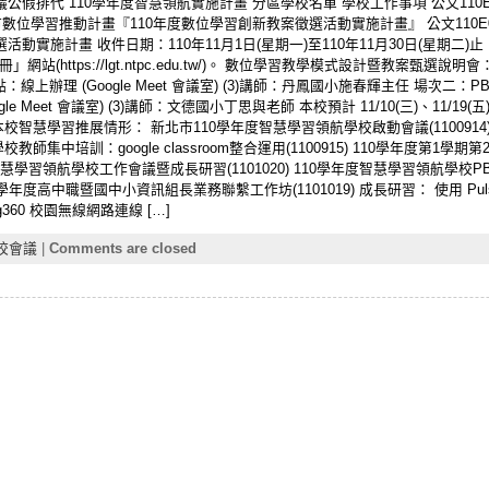
、會議公假排代 110學年度智慧領航實施計畫 分區學校名單 學校工作事項 公文110E
市數位學習推動計畫『110年度數位學習創新教案徵選活動實施計畫』 公文110E000
活動實施計畫 收件日期：110年11月1日(星期一)至110年11月30日(星期
(https://lgt.ntpc.edu.tw/)。 數位學習教學模式設計暨教案甄選說
地點：線上辦理 (Google Meet 會議室) (3)講師：丹鳳國小施春輝主任 場次二：PB
gle Meet 會議室) (3)講師：文德國小丁思與老師 本校預計 11/10(三)、11/
 本校智慧學習推展情形： 新北市110學年度智慧學習領航學校啟動會議(1100914
教師集中培訓：google classroom整合運用(1100915) 110學年度第
3次智慧學習領航學校工作會議暨成長研習(1101020) 110學年度智慧學習領航學校PBL
度高中職暨國中小資訊組長業務聯繫工作坊(1101019) 成長研習： 使用 Pulse 
ng360 校園無線網路連線 […]
校會議
|
Comments are closed