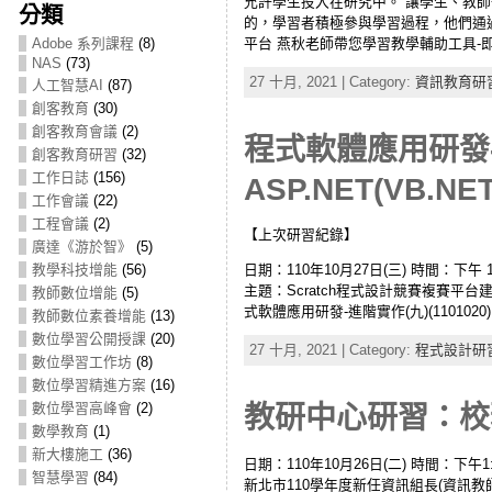
允許學生投入在研究中。 讓學生、教師
分類
的，學習者積極參與學習過程，他們通
平台 燕秋老師帶您學習教學輔助工具-即時互動回
Adobe 系列課程
(8)
NAS
(73)
27 十月, 2021 | Category:
資訊教育研
人工智慧AI
(87)
創客教育
(30)
創客教育會議
(2)
程式軟體應用研發-
創客教育研習
(32)
工作日誌
(156)
ASP.NET(VB.NE
工作會議
(22)
工程會議
(2)
【上次研習紀錄】
廣達《游於智》
(5)
教學科技增能
(56)
日期：110年10月27日(三) 時間：下
主題：Scratch程式設計競賽複賽平台建置實作2
教師數位增能
(5)
式軟體應用研發-進階實作(九)(1101020)
教師數位素養增能
(13)
數位學習公開授課
(20)
27 十月, 2021 | Category:
程式設計研
數位學習工作坊
(8)
數位學習精進方案
(16)
數位學習高峰會
(2)
教研中心研習：校務
數學教育
(1)
新大樓施工
(36)
日期：110年10月26日(二) 時間：下午
智慧學習
(84)
新北市110學年度新任資訊組長(資訊教