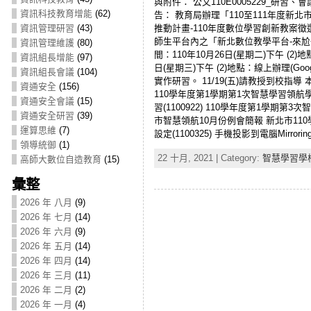
與附件： 公文110E0005229_研習
資訊科技教育增能
(62)
告： 教育局辦理「110至111年度新北
推動計畫-110年度數位學習創新教案徵選
資訊管理研習
(43)
師生平台內之「新北數位教學平台-來尬冊」網站
資訊管理維護
(80)
間：110年10月26日(星期二)下午 (2)
資訊組長增能
(97)
日(星期三)下午 (2)地點：線上辦理(Goo
資訊組長會議
(104)
實作研習。 11/19(五)請教授到校指導
資通安全
(156)
110學年度第1學期第1次智慧學習領航學校
資通安全會議
(15)
習(1100922) 110學年度第1學期第
資通安全研習
(39)
市智慧領航10月份例會簡報 新北市110學年
運算思維
(7)
設定(1100325) 手機投影到電腦Mirrori
領導統御
(1)
22 十月, 2021 | Category:
智慧學習學
高師大數位自造教育
(15)
彙整
2026 年 八月
(9)
2026 年 七月
(14)
2026 年 六月
(9)
2026 年 五月
(14)
2026 年 四月
(14)
2026 年 三月
(11)
2026 年 二月
(2)
2026 年 一月
(4)