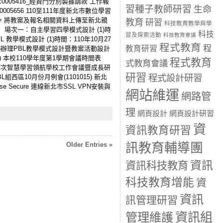
0005416_經資門分別製據請款 工作報
習種子教師研習
生命
5656 110至111年度新北市數位學習
二)止，將教案及報名相關資料上傳至新北親
教育
研習
科技教育教學與學
明會： 場次一：自主學習四學模式設計 (1)時
科技
習及探索活動
科技教育會議
L 教學模式設計 (1)時間：110年10月27
程式教育
程
教育研習
19(五)辦理PBL教學模式設計暨教案活動設計
) 本校110學年度第1學期會議時間表
程式教育
式教育會議
1學期第2次智慧學習領航學校工作會議暨成長研
研習
程式設計研習
組西區10月份月例會(1101015) 新北
Secure 連線新北市SSL VPN安裝與
網站維運
網路管
理
網頁設計
網頁設計研習
資
資訊教育研習
訊教育輔導團
Older Entries »
資訊
資訊科技教育
科技教育增能
資
資訊
訊管理研習
資訊組
管理維護