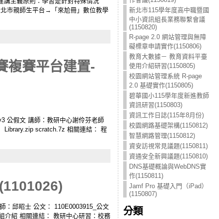
 建講主義原則：學習是針對特殊情況
新北市親師生平台→「來尬冊」數位教學
新北市115學年度高中職暨國
中小資訊組長業務聯繫會議
(1150820)
R-page 2.0 網站管理與無障
礙標章申請實作(1150806)
教育大數據－ 教育資料平臺
競賽複賽平台建置-
使用介紹研習(1150805)
校園網站管理系統 R-page
2.0 基礎實作(1150805)
碧華國小115學年度新進教師
資訊研習(1150803)
資訊工作日誌(115年8月份)
計畫v3 公假文 講師：教研中心謝伶芬老師
校園網路基礎架構(1150812)
ry.zip scratch.7z 相關連結： 程
智慧網路管理(1150812)
資安訪視常見議題(1150811)
資通安全新興議題(1150810)
DNS基礎概論與WebDNS實
作(1150811)
01026)
Jamf Pro 基礎入門（iPad）
(1150807)
邱昭士 公文： 110E0003915_公文
分類
模組介紹 相關連結： 教研中心研習：校務