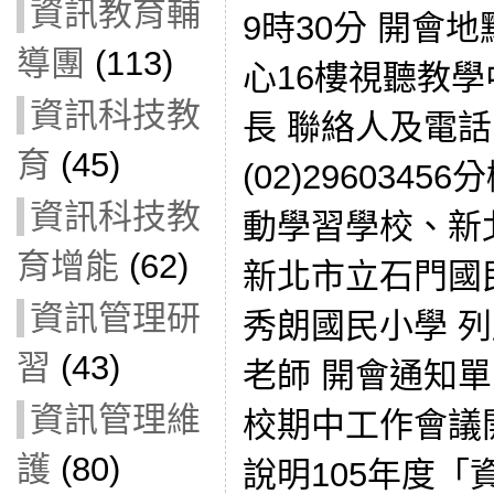
資訊教育輔
9時30分 開會
導團
(113)
心16樓視聽教學
資訊科技教
長 聯絡人及電
育
(45)
(02)2960345
資訊科技教
動學習學校、新
育增能
(62)
新北市立石門國
資訊管理研
秀朗國民小學 
習
(43)
老師 開會通知單
資訊管理維
校期中工作會議
護
(80)
說明105年度