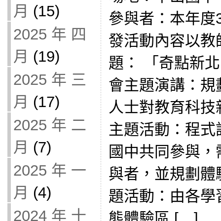
月
(15)
參與者：本年度
2025 年 四
發活動內容以教
月
(19)
題： 「奇點新北
2025 年 三
會主題演講：規
月
(17)
人士對教育科技
2025 年 二
主題活動：程式
月
(7)
國中共同參與，
2025 年 一
與者，並規劃體
月
(4)
題活動：由各學
2024 年 十
態體驗區 […]