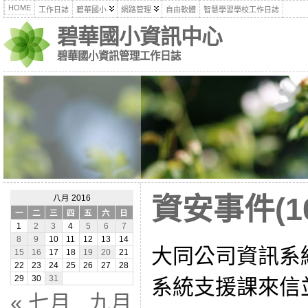
HOME
工作日誌
碧華國小
網路管理
自由軟體
智慧學習學校工作日誌
碧華國小資訊中心
碧華國小資訊管理工作日誌
資安事件(10
八月 2016
一
二
三
四
五
六
日
1
2
3
4
5
6
7
8
9
10
11
12
13
14
大同公司資訊系
15
16
17
18
19
20
21
22
23
24
25
26
27
28
29
30
31
系統支援課來信
« 七月
九月