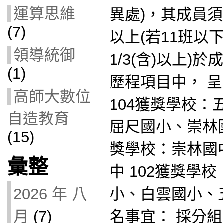
運算思維
異處)，其成員須
(7)
以上(若11班以
領導統御
1/3(含)以上
(1)
歷程項目中， 
高師大數位
104獲獎學校
自造教育
屈尺國小、崇林國
(15)
獎學校：崇林國
彙整
中 102獲獎學
小、白雲國小、
2026 年 八
名事宜： 採分
月
(7)