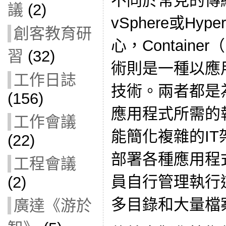
不同於常見的傳
議
(2)
vSphere或Hy
創客教育研
心，Contain
習
(32)
術則是一種以應
工作日誌
技術。兩者都是
(156)
應用程式所需的
工作會議
能簡化複雜的I
(22)
部署各種應用程
工程會議
員自行管理執行
(2)
多目錄和大量檔
廣達《游於