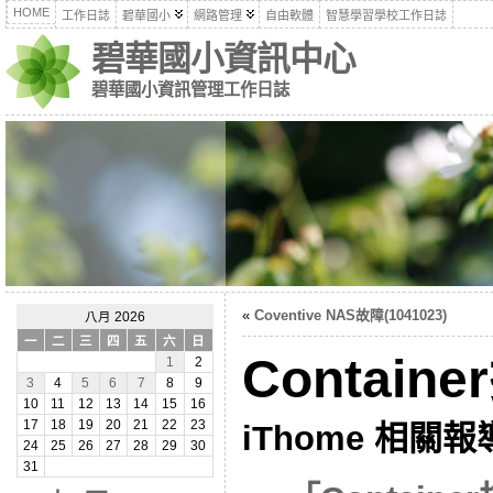
HOME
工作日誌
碧華國小
網路管理
自由軟體
智慧學習學校工作日誌
碧華國小資訊中心
碧華國小資訊管理工作日誌
«
Coventive NAS故障(1041023)
八月 2026
一
二
三
四
五
六
日
Contai
1
2
3
4
5
6
7
8
9
10
11
12
13
14
15
16
17
18
19
20
21
22
23
iThome 相關
24
25
26
27
28
29
30
31