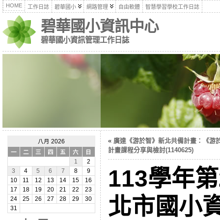
HOME
工作日誌
碧華國小
網路管理
自由軟體
智慧學習學校工作日誌
碧華國小資訊中心
碧華國小資訊管理工作日誌
«
廣達《游於智》新北共備計畫：《游
八月 2026
計畫課程分享與檢討(1140625)
一
二
三
四
五
六
日
1
2
113學年
3
4
5
6
7
8
9
10
11
12
13
14
15
16
17
18
19
20
21
22
23
北市國小
24
25
26
27
28
29
30
31