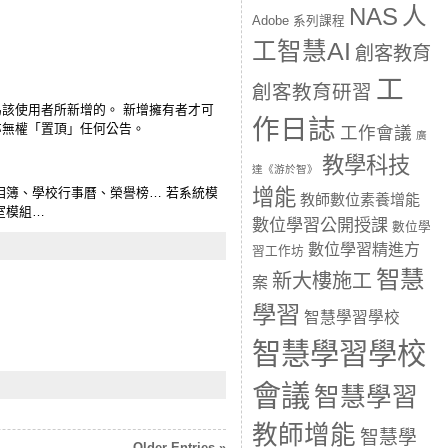
人
NAS
Adobe 系列課程
工智慧AI
創客教育
工
創客教育研習
該使用者所新增的。 新增擁有者才可
作日誌
亦無權「置頂」任何公告。
工作會議
廣
教學科技
達《游於智》
相簿、學校行事曆、榮譽榜… 若系統模
增能
教師數位素養增能
室模組…
數位學習公開授課
數位學
數位學習精進方
習工作坊
智慧
新大樓施工
案
學習
智慧學習學校
智慧學習學校
會議
智慧學習
教師增能
智慧學
Older Entries »