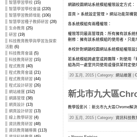
智慧學習學校
(15)
網韻校園網站系統模組權限設定方式：
智慧學習學校會議
(220)
首頁 > 系統設定管理 > 網站功能架構
智慧學習教師增能
(106)
智慧學習種子教師研習
(28)
各系統模組有兩種權限：
生命教育
(25)
權限等同最高管理員：所有擁有該系統
研習
(19)
刪修：擁有該系統模組的使用者，只能
科技教育教學與學習及探索
活動
(6)
本校針對網韻校園網站系統模組權限設
科技教育會議
(5)
若系統模組跨處室或跨團隊，則使用「
科技教育研習
(15)
組為同一處室共同使用或僅供某特定使
程式教育
(40)
程式教育會議
(21)
20 五月, 2015 | Category:
網站維運
|
C
程式教育研習
(44)
程式設計研習
(26)
網站維運
(152)
新北市九大區Chr
網路管理
(38)
網頁設計
(13)
教學投影片：新北市九大區Chrome解決方
網頁設計研習
(13)
線上教學研習
(4)
20 五月, 2015 | Category:
資訊科技教
資訊教育研習
(48)
資訊教育輔導團
(113)
資訊科技教育
(45)
« Newer Entries