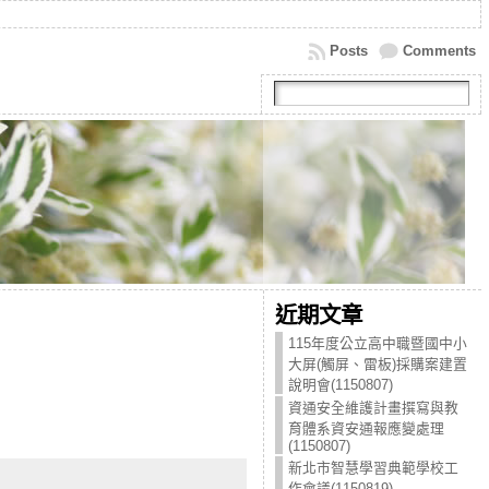
Posts
Comments
近期文章
115年度公立高中職暨國中小
大屏(觸屏、雷板)採購案建置
說明會(1150807)
資通安全維護計畫撰寫與教
育體系資安通報應變處理
(1150807)
新北市智慧學習典範學校工
作會議(1150819)