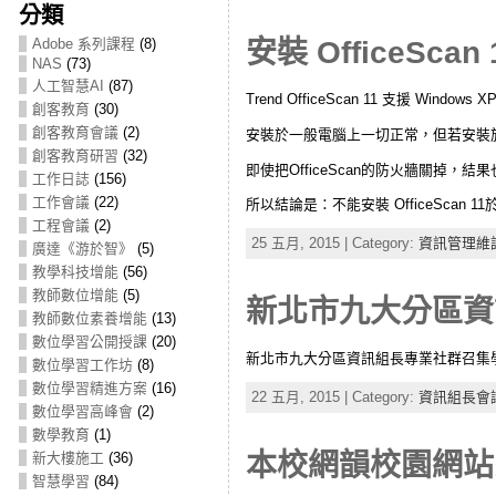
分類
Adobe 系列課程
(8)
安裝 OfficeSca
NAS
(73)
人工智慧AI
(87)
Trend OfficeScan 11 支援 Windows XP/
創客教育
(30)
創客教育會議
(2)
安裝於一般電腦上一切正常，但若安裝於Ph
創客教育研習
(32)
即使把OfficeScan的防火牆關掉，結
工作日誌
(156)
工作會議
(22)
所以結論是：不能安裝 OfficeScan 11於
工程會議
(2)
25 五月, 2015 | Category:
資訊管理維
廣達《游於智》
(5)
教學科技增能
(56)
教師數位增能
(5)
新北市九大分區資
教師數位素養增能
(13)
數位學習公開授課
(20)
新北市九大分區資訊組長專業社群召集學
數位學習工作坊
(8)
數位學習精進方案
(16)
22 五月, 2015 | Category:
資訊組長會
數位學習高峰會
(2)
數學教育
(1)
本校網韻校園網站
新大樓施工
(36)
智慧學習
(84)