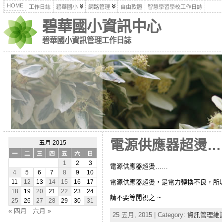
HOME
工作日誌
碧華國小
網路管理
自由軟體
智慧學習學校工作日誌
碧華國小資訊中心
碧華國小資訊管理工作日誌
電源供應器超燙…
五月 2015
一
二
三
四
五
六
日
1
2
3
電源供應器超燙……
4
5
6
7
8
9
10
電源供應器超燙，是電力轉換不良，所
11
12
13
14
15
16
17
18
19
20
21
22
23
24
請不要等閒視之 ~
25
26
27
28
29
30
31
« 四月
六月 »
25 五月, 2015 | Category:
資訊管理維