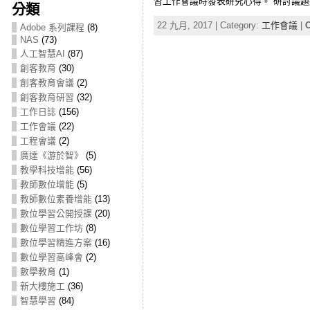
習工作會議時發表研究心得。 研討議題總
分類
22 九月, 2017 | Category:
工作會議
|
C
Adobe 系列課程
(8)
NAS
(73)
人工智慧AI
(87)
創客教育
(30)
創客教育會議
(2)
創客教育研習
(32)
工作日誌
(156)
工作會議
(22)
工程會議
(2)
廣達《游於智》
(5)
教學科技增能
(56)
教師數位增能
(5)
教師數位素養增能
(13)
數位學習公開授課
(20)
數位學習工作坊
(8)
數位學習精進方案
(16)
數位學習高峰會
(2)
數學教育
(1)
新大樓施工
(36)
智慧學習
(84)