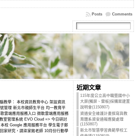
Posts
Comments
近期文章
115年度公立高中職暨國中小
大屏(觸屏、雷板)採購案建置
： 電腦教學： 本校資訊教育中心 架設資訊
說明會(1150807)
生帳號管理 新北市親師生平台 均一教育平
 谷歌雲端應用服務入口 微軟雲端應用服務
資通安全維護計畫撰寫與教
理系統 EVO Cloud => 今日研討
育體系資安通報應變處理
(1150807)
校 Google 應用服務平台 學生電子郵
新北市智慧學習典範學校工
師回家研究，請梁家銘老師 10月份行動學
作會議(1150819)