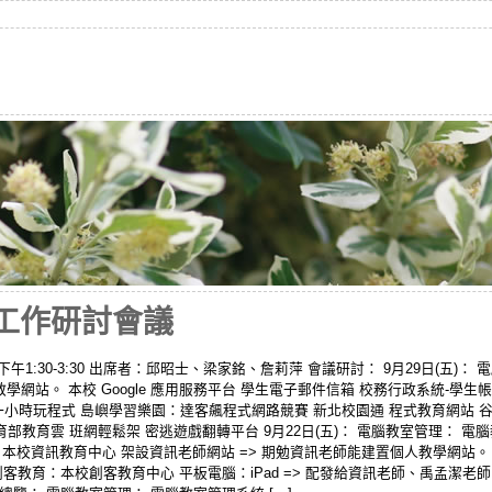
暨工作研討會議
：下午1:30-3:30 出席者：邱昭士、梁家銘、詹莉萍 會議研討： 9月29日(五)
學網站。 本校 Google 應用服務平台 學生電子郵件信箱 校務行政系統-學
OC一小時玩程式 島嶼學習樂園：達客飆程式網路競賽 新北校園通 程式教育網站
教育雲 班網輕鬆架 密逃遊戲翻轉平台 9月22日(五)： 電腦教室管理： 電腦教室管
 本校資訊教育中心 架設資訊老師網站 => 期勉資訊老師能建置個人教學網站。 本
客教育：本校創客教育中心 平板電腦：iPad => 配發給資訊老師、禹孟潔老