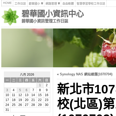
HOME
工作日誌
碧華國小
網路管理
自由軟體
智慧學習學校工作日誌
碧華國小資訊中心
碧華國小資訊管理工作日誌
«
Synology NAS 網站維運(1070704)
八月 2026
一
二
三
四
五
六
日
新北市10
1
2
3
4
5
6
7
8
9
10
11
12
13
14
15
16
校(北區)
17
18
19
20
21
22
23
24
25
26
27
28
29
30
31