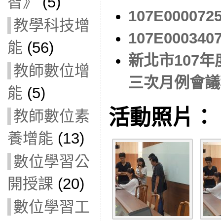
智》
(5)
107E00007
教學科技增
107E00034
能
(56)
新北市107
教師數位增
三次月例會議
能
(5)
活動照片：
教師數位素
養增能
(13)
數位學習公
開授課
(20)
數位學習工