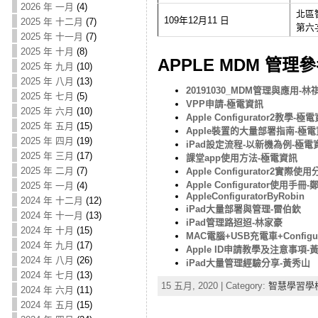
2026 年 一月
(4)
北區
109年12月11 日
2025 年 十二月
(7)
第六
2025 年 十一月
(7)
2025 年 十月
(8)
APPLE MDM 管理
2025 年 九月
(10)
2025 年 八月
(13)
20191030_MDM管理與應用-林
2025 年 七月
(5)
VPP申請-極電資訊
2025 年 六月
(10)
Apple Configurator2教學-極
2025 年 五月
(15)
Apple裝置的大量部署指南-極
2025 年 四月
(19)
iPad設定流程-以新機為例-極電
2025 年 三月
(17)
課堂app使用方法-極電資訊
2025 年 二月
(7)
Apple Configurator2實際
Apple Configurator使用手冊
2025 年 一月
(4)
AppleConfiguratorByRobin
2024 年 十二月
(12)
iPad大量部署與管理-雷伯欽
2024 年 十一月
(13)
iPad管理路迢迢-林家豪
2024 年 十月
(15)
MAC電腦+USB充電車+Configu
2024 年 九月
(17)
Apple ID申請教學及注意事項-
2024 年 八月
(26)
iPad大量管理經驗分享-黃秀山
2024 年 七月
(13)
15 五月, 2020 | Category:
智慧學習學
2024 年 六月
(11)
2024 年 五月
(15)