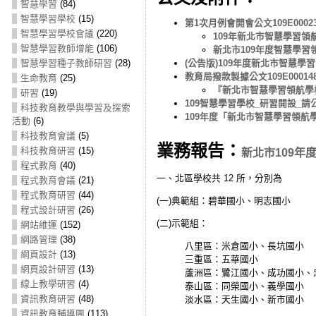
智慧學習
(84)
智慧學習學校
(15)
第1次月例會開會公文109E00023
智慧學習學校會議
(220)
109年新北市智慧學習
智慧學習教師增能
(106)
新北市109年度智慧學習
智慧學習種子教師研習
(28)
(公告版)109年度新北市智慧學
教育局撥款製據公文109E000148
生命教育
(25)
『新北市智慧學習領航學
研習
(19)
109智慧學習學校_研習開設_請
科技教育教學與學習及探索
109年度「新北市智慧學習領航
活動
(6)
科技教育會議
(5)
業務報告：
科技教育研習
(15)
新北市109年
程式教育
(40)
一、北區學校共 12 所，分別為
程式教育會議
(21)
程式教育研習
(44)
(一)典範組：碧華國小、明志國小
程式設計研習
(26)
(二)示範組：
網站維運
(152)
網路管理
(38)
八里區：米倉國小、長坑國小
網頁設計
(13)
三重區：五華國小
網頁設計研習
(13)
蘆洲區：鷺江國小、成功國小、
線上教學研習
(4)
泰山區：同榮國小、義學國小
資訊教育研習
(48)
淡水區：天生國小、新市國小
資訊教育輔導團
(113)