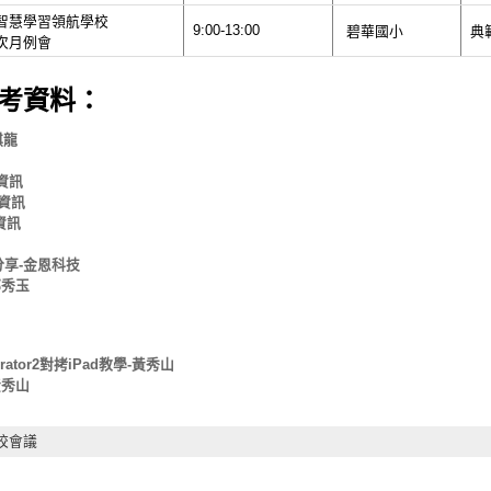
智慧學習領航學校
9:00-13:00
碧華國小
典
次月例會
參考資料：
祺龍
電資訊
電資訊
資訊
使用分享-金恩科技
-鄭秀玉
rator2對拷iPad教學-黃秀山
黃秀山
校會議