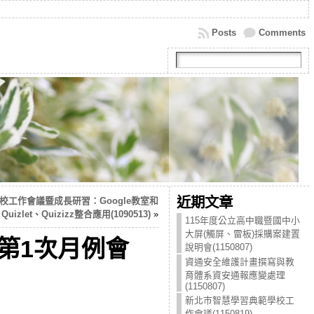
Posts
Comments
近期文章
校工作會議暨成長研習：Google教室和
Quizlet、Quizizz整合應用(1090513)
»
115年度公立高中職暨國中小
大屏(觸屏、雷板)採購案建置
第1次月例會
說明會(1150807)
資通安全維護計畫撰寫與教
育體系資安通報應變處理
(1150807)
新北市智慧學習典範學校工
作會議(1150819)