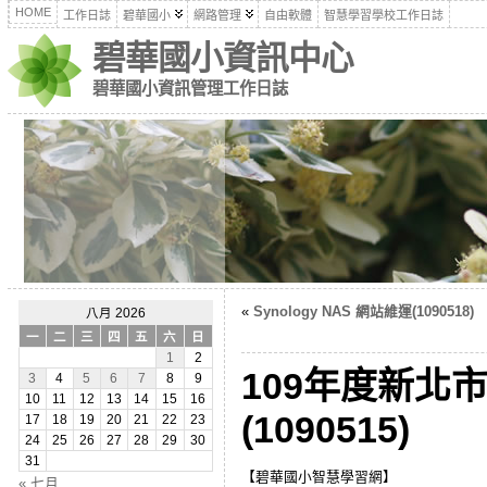
HOME
工作日誌
碧華國小
網路管理
自由軟體
智慧學習學校工作日誌
碧華國小資訊中心
碧華國小資訊管理工作日誌
«
Synology NAS 網站維運(1090518)
八月 2026
一
二
三
四
五
六
日
1
2
109年度新北
3
4
5
6
7
8
9
10
11
12
13
14
15
16
(1090515)
17
18
19
20
21
22
23
24
25
26
27
28
29
30
31
【碧華國小智慧學習網】
« 七月