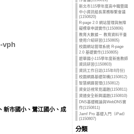
新北市115學年度高中職暨國
中小資訊組長業務聯繫會議
(1150820)
R-page 2.0 網站管理與無障
礙標章申請實作(1150806)
教育大數據－ 教育資料平臺
使用介紹研習(1150805)
q-vph
校園網站管理系統 R-page
2.0 基礎實作(1150805)
碧華國小115學年度新進教師
資訊研習(1150803)
資訊工作日誌(115年8月份)
校園網路基礎架構(1150812)
智慧網路管理(1150812)
資安訪視常見議題(1150811)
資通安全新興議題(1150810)
DNS基礎概論與WebDNS實
作(1150811)
、新市國小、鷺江國小、成
Jamf Pro 基礎入門（iPad）
(1150807)
分類