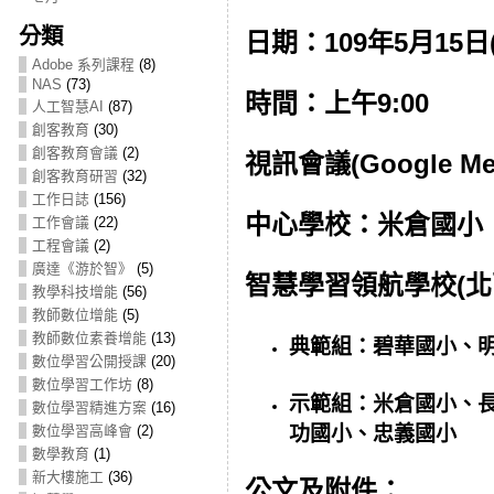
分類
日期：109年5月15日
Adobe 系列課程
(8)
NAS
(73)
時間：上午9:00
人工智慧AI
(87)
創客教育
(30)
創客教育會議
(2)
視訊會議(Google Me
創客教育研習
(32)
工作日誌
(156)
中心學校：米倉國小
工作會議
(22)
工程會議
(2)
廣達《游於智》
(5)
智慧學習領航學校(北
教學科技增能
(56)
教師數位增能
(5)
教師數位素養增能
(13)
典範組：碧華國小、
數位學習公開授課
(20)
數位學習工作坊
(8)
示範組：米倉國小、
數位學習精進方案
(16)
數位學習高峰會
(2)
功國小、忠義國小
數學教育
(1)
新大樓施工
(36)
公文及附件：