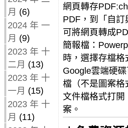
網頁轉存PDF:c
月
(6)
PDF，到「自
2024 年 一
可將網頁轉成PD
月
(9)
簡報檔：Power
2023 年 十
時，選擇存檔格
二月
(13)
Google雲端
2023 年 十
檔（不是圖案格式
一月
(15)
文件檔格式打開
2023 年 十
案。
月
(11)