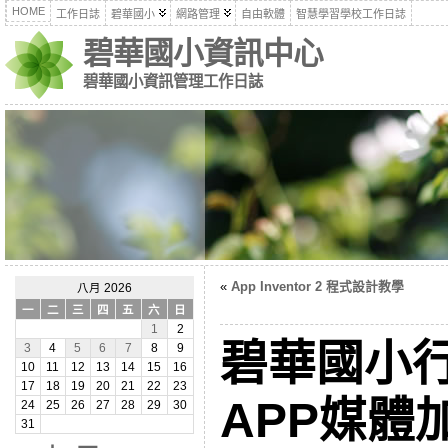
HOME
工作日誌
碧華國小
網路管理
自由軟體
智慧學習學校工作日誌
碧華國小資訊中心
碧華國小資訊管理工作日誌
«
App Inventor 2 程式設計教學
八月 2026
一
二
三
四
五
六
日
1
2
碧華國小
3
4
5
6
7
8
9
10
11
12
13
14
15
16
17
18
19
20
21
22
23
APP媒體
24
25
26
27
28
29
30
31