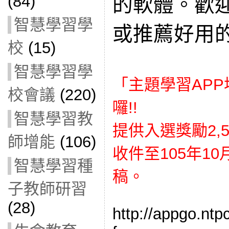
(84)
的軟體。歡
智慧學習學
或推薦好用的
校
(15)
智慧學習學
「主題學習APP
校會議
(220)
囉!!
智慧學習教
提供入選獎勵2,50
師增能
(106)
收件至105年1
智慧學習種
稿。
子教師研習
(28)
http://appgo.ntp