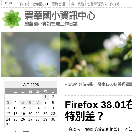
HOME
工作日誌
碧華國小
網路管理
自由軟體
智慧學習學校工作日誌
碧華國小資訊中心
碧華國小資訊管理工作日誌
«
JAVA 無法安裝，發生1603錯誤代碼
八月 2026
一
二
三
四
五
六
日
1
2
Firefox 38.0
3
4
5
6
7
8
9
10
11
12
13
14
15
16
特別差？
17
18
19
20
21
22
23
24
25
26
27
28
29
30
31
一直以來 Firefox 的效能都相當好，不