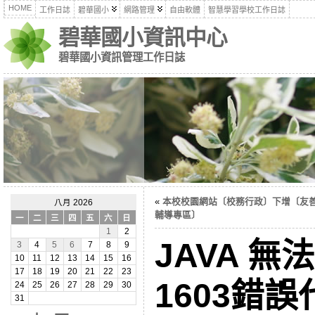
HOME
工作日誌
碧華國小
網路管理
自由軟體
智慧學習學校工作日誌
碧華國小資訊中心
碧華國小資訊管理工作日誌
«
本校校園網站〔校務行政〕下增〔友
八月 2026
輔導專區〕
一
二
三
四
五
六
日
1
2
JAVA 
3
4
5
6
7
8
9
10
11
12
13
14
15
16
17
18
19
20
21
22
23
1603錯
24
25
26
27
28
29
30
31