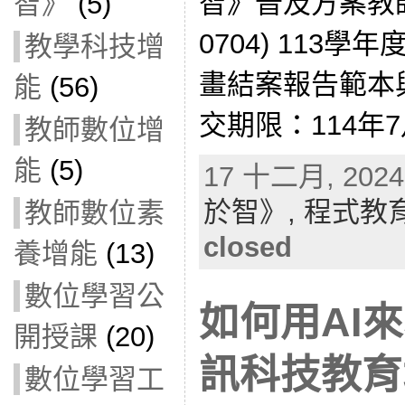
智》普及方案教師工
智》
(5)
0704) 113
教學科技增
畫結案報告範本
能
(56)
交期限：114年7月
教師數位增
能
(5)
17 十二月, 2024 
於智》,
程式教
教師數位素
closed
養增能
(13)
數位學習公
如何用AI來
開授課
(20)
訊科技教育
數位學習工