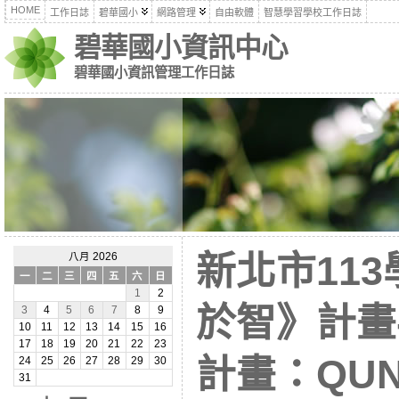
HOME
工作日誌
碧華國小
網路管理
自由軟體
智慧學習學校工作日誌
碧華國小資訊中心
碧華國小資訊管理工作日誌
新北市11
八月 2026
一
二
三
四
五
六
日
1
2
於智》計畫
3
4
5
6
7
8
9
10
11
12
13
14
15
16
17
18
19
20
21
22
23
計畫：QU
24
25
26
27
28
29
30
31