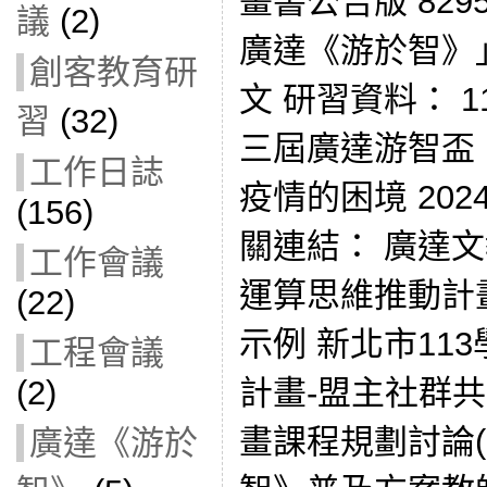
畫書公告版 829
議
(2)
廣達《游於智》
創客教育研
文 研習資料： 1
習
(32)
三屆廣達游智盃
工作日誌
疫情的困境 202
(156)
關連結： 廣達
工作會議
運算思維推動計
(22)
示例 新北市11
工程會議
計畫-盟主社群
(2)
畫課程規劃討論(1
廣達《游於