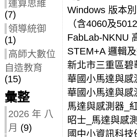
運算思維
Windows 版本
(7)
（含4060及50
領導統御
FabLab-NK
(1)
STEM+A 邏
高師大數位
新北市三重區碧
自造教育
華國小馬達與感測
(15)
華國小馬達與感測
彙整
馬達與感測器_
2026 年 八
昭士_馬達與感測
月
(9)
國中小資訊科技