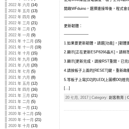
2022 年 六月
(14)
開啟WFduino，選擇連接埠後，程式
2022 年 五月
(13)
2022 年 四月
(9)
——————–
2022 年 三月
(21)
更新韌體：
2022 年 二月
(7)
——————–
2022 年 一月
(9)
2021 年 十二月
(15)
1.如果要更新韌體，請選[功能]，[韌體更
2021 年 十一月
(19)
2.顯示[正在更新ESP8266晶片]。請稍
2021 年 十月
(15)
2021 年 九月
(18)
3.顯示[更新完成，請按RST重開，已完
2021 年 八月
(20)
4.請按板子上面的[RESET]鍵，重新啟
2021 年 七月
(5)
2021 年 六月
(8)
5.等板子上寫[D2]的LED(上圖標D0)
2021 年 五月
(12)
[…]
2021 年 四月
(16)
2021 年 三月
(21)
20 七月, 2017 | Category:
創客教育
|
C
2021 年 二月
(5)
2021 年 一月
(11)
2020 年 十二月
(15)
2020 年 十一月
(21)
2020 年 十月
(13)