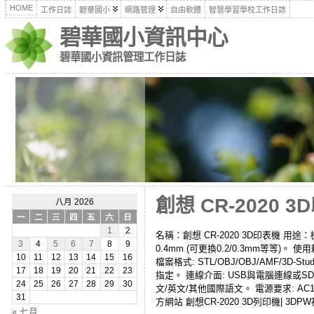
HOME
工作日誌
碧華國小
網路管理
自由軟體
智慧學習學校工作日誌
碧華國小資訊中心
碧華國小資訊管理工作日誌
創想 CR-2020 
八月 2026
一
二
三
四
五
六
日
1
2
名稱：創想 CR-2020 3D印表機 用途：機
3
4
5
6
7
8
9
0.4mm (可更換0.2/0.3mm等等)。 使用
10
11
12
13
14
15
16
檔案格式: STL/OBJ/OBJ/AMF/3D-Stu
17
18
19
20
21
22
23
指定。 連線介面: USB與電腦連線或SD卡離線列
24
25
26
27
28
29
30
文/英文/其他國際語文。 電源要求: AC110~
31
方網站 創想CR-2020 3D列印機| 3DPW祥
« 七月