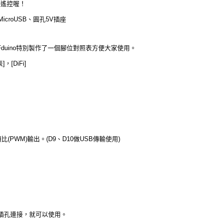
端遙控喔！
MicroUSB、圓孔5V插座
以WFduino特別製作了一個腳位對照表方便大家使用。
[DiFi]
(PWM)輸出。(D9、D10做USB傳輸使用)
插孔連接，就可以使用。