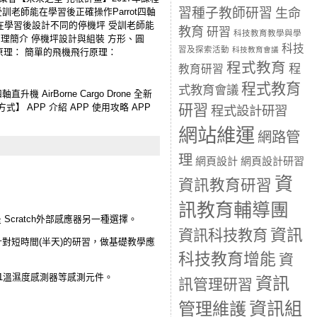
習種子教師研習
老師能在學習後正確操作Parrot四軸
生命
能在學習後設計不同的停機坪 受訓老師能
教育
研習
科技教育教學與學
行原理簡介 停機坪設計與組裝 方形、圓
科技
習及探索活動
科技教育會議
原理： 簡單的飛機飛行原理：
程式教育
程
教育研習
程式教育
式教育會議
升機 AirBorne Cargo Drone 全新
研習
 APP 介紹 APP 使用攻略 APP
程式設計研習
網站維運
網路管
理
網頁設計
網頁設計研習
資
資訊教育研習
訊教育輔導團
 Scratch外部感應器另一種選擇。
資訊
資訊科技教育
對短時間(半天)的研習，做基礎教學應
科技教育增能
資
T11溫濕度感測器等感測元件。
資訊
訊管理研習
資訊組
管理維護