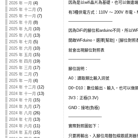
因為是以wifi晶片為基礎，也可以做遠
2026 年 一月
(4)
2025 年 十二月
(7)
有3種供電方式：110V ～ 200V 市電、
2025 年 十一月
(7)
———————————
2025 年 十月
(8)
2025 年 九月
(10)
因為DiFi的腳位和arduino不同，所
2025 年 八月
(13)
開啟WFduino，選擇[幫助]，[腳位對照表]，
2025 年 七月
(5)
2025 年 六月
(10)
就會出現腳位對照表
2025 年 五月
(15)
————————
2025 年 四月
(19)
2025 年 三月
(17)
腳位說明：
2025 年 二月
(7)
A0：讀取類比輸入訊號
2025 年 一月
(4)
2024 年 十二月
(12)
D0~D10：數位輸出、輸入，也可以做類比
2024 年 十一月
(13)
3V3：正極(3.3V)
2024 年 十月
(15)
2024 年 九月
(17)
GND：接地(負極)
2024 年 八月
(26)
————————-
2024 年 七月
(13)
2024 年 六月
(11)
實際對照圖如下：
2024 年 五月
(15)
只要將輸出、入腳位用麵包線跟感測器