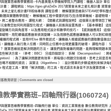
STEAM與運算思維教學實務班–卡內基美隆大學機械學院入門課程：機器人設計 單
： 課程網站：https://goo.gl/ulZeDx 2017資策會未來之星扎根計畫
表 未來之星扎根計畫FB粉絲專頁 課程目標： 瞭解運算思維與STEAM於學科
軟體與實體教學搭配。 瞭解機械工程中需要的技巧(包含簡單機械，基礎物理，
，將二者整合應用。 課程大綱： 【開幕式與課程說明】:這個單元會帶領您了
單元會教您如何利用圖型化程式，讓機器人前進與設置馬達。 【基本移動】:
縱旋轉方向與角度等，以及應用程式設計和數學的技巧。 【感測器應用】:這
障礙物、用陀螺儀感應器來偵測旋轉，以及用顏色感應器讓機器人可以對紅綠燈
複雜的程式碼，並用If/Else 條件敘述式，讓機器人根據感應器的讀取數值做
器人執行救人任務，同時防止任務中出現更嚴重的破壞。 課程內容： STEM Integrati
 Thinking)？ 運算思維就是解決問題的方法。 讓我們面對複雜的問題，能夠理解
解決方案。（參考：BBC） 分成四個部分： 拆解（Decomposition）
Recognition）：為了讓解決問題更有效率，將每個小問題分別檢視，思考之前是
細節，忽略不相關的資訊； 演算法（Algorithms ）：設計簡單的步驟或規則來
Size 程式是工具，實現「解決問題」的工具。程式語言本身並不涉及運算思維。 VEX
創客教育研習
|
Comments are closed
教學實務班–四軸飛行器(1060724)
TEAM與運算思維教學實務班–四軸飛行器 單位：資訊工業策進會 數位教育研究所 
.gl/ulZeDx 2017資策會未來之星扎根計畫 資策會未來之星扎根培育計畫課程網站