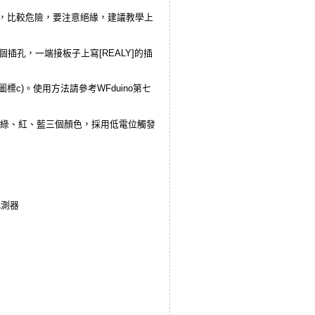
器)，比較危險，要注意絕緣，建議教學上
插孔，一端接板子上寫[REALY]的插
標c)。使用方法請參考WFduino第七
)，來控制綠、紅、藍三個顏色，採用低電位觸發
感測器