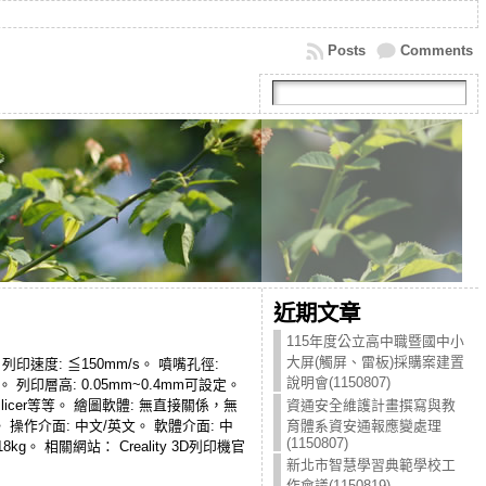
Posts
Comments
近期文章
115年度公立高中職暨國中小
大屏(觸屏、雷板)採購案建置
 列印速度: ≦150mm/s。 噴嘴孔徑:
說明會(1150807)
mm。 列印層高: 0.05mm~0.4mm可設定。
Kiss slicer等等。 繪圖軟體: 無直接關係，無
資通安全維護計畫撰寫與教
ux。 操作介面: 中文/英文。 軟體介面: 中
育體系資安通報應變處理
(1150807)
8kg。 相關網站： Creality 3D列印機官
新北市智慧學習典範學校工
作會議(1150819)