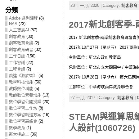
28 十一月, 2020 | Category:
創客教育
分類
Adobe 系列課程
(8)
2017新北創客季-
NAS
(73)
人工智慧AI
(87)
創客教育
(30)
2017 新北創客季-兩岸創客教育論壇實
創客教育會議
(2)
2017年10月27日（星期五） 2017 
創客教育研習
(32)
工作日誌
(156)
主辦單位 : 新北市政府教育局
工作會議
(22)
承辦單位 : 新北市立大觀國中 / 中華
工程會議
(2)
廣達《游於智》
(5)
2017年10月28日（星期六） 第六屆
教學科技增能
(56)
主辦單位 : 中華海峽兩岸教育聯合會
教師數位增能
(5)
教師數位素養增能
(13)
27 十月, 2017 | Category:
創客教育
|
C
數位學習公開授課
(20)
數位學習工作坊
(8)
STEAM與運算
數位學習精進方案
(16)
數位學習高峰會
(2)
人設計(1060726)
數學教育
(1)
新大樓施工
(36)