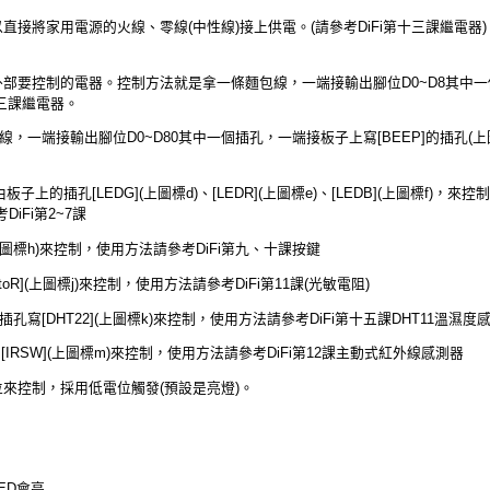
直接將家用電源的火線、零線(中性線)接上供電。(請參考DiFi第十三課繼電
外部要控制的電器。控制方法就是拿一條麵包線，一端接輸出腳位D0~D8其中一個
十三課繼電器。
，一端接輸出腳位D0~D80其中一個插孔，一端接板子上寫[BEEP]的插孔(上圖
由板子上的插孔[LEDG](上圖標d)、[LEDR](上圖標e)、[LEDB](上圖標f
DiFi第2~7課
(上圖標h)來控制，使用方法請參考DiFi第九、十課按鍵
oR](上圖標j)來控制，使用方法請參考DiFi第11課(光敏電阻)
插孔寫[DHT22](上圖標k)來控制，使用方法請參考DiFi第十五課DHT11溫濕度
IRSW](上圖標m)來控制，使用方法請參考DiFi第12課主動式紅外線感測器
的腳位來控制，採用低電位觸發(預設是亮燈)。
ED會亮