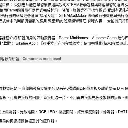
程目標： 受訓老師能在學習後描述與說明STEAM教學趨勢與創客學習的連結 受訓
使用Parrot四軸飛行器程式完成起飛、降落、旋轉等不同操作模式 受訓老師
軸飛行器的班級經營管理 課程大綱： STEAM與Maker 四軸飛行器機構與飛
程式當中的判斷與變數的應用 教案解說 班級經營管理 課程內容： 空拍機飛行
紹 研習所用的四軸飛行器：Parrot Minidrones – Airborne Cargo 迷你四軸直
： wikidue App：【可手控，亦可程式操控：使用視覺化(積木)程式設計方式】
創客教育研習
|
Comments are closed
資訊站 – 宜蘭縣教育支援平台 DiFi第0課認識DiFi學習板及課前準備 DiFi 是
的學習板，可省去接線的困擾。直接用這一片，不用再去接擴充板及繁雜的接線，針
片為基礎，加上繼電器、光敏電阻、RGB LED、按鍵開關、紅外線感測器、蜂鳴器、DH
容易的再連接麵包板及其他感測器。