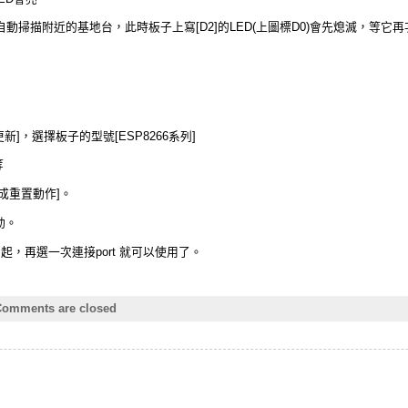
會自動掃描附近的基地台，此時板子上寫[D2]的LED(上圖標D0)會先熄滅，等
新]，選擇板子的型號[ESP8266系列]
等
成重置動作]。
動。
燈亮起，再選一次連接port 就可以使用了。
omments are closed