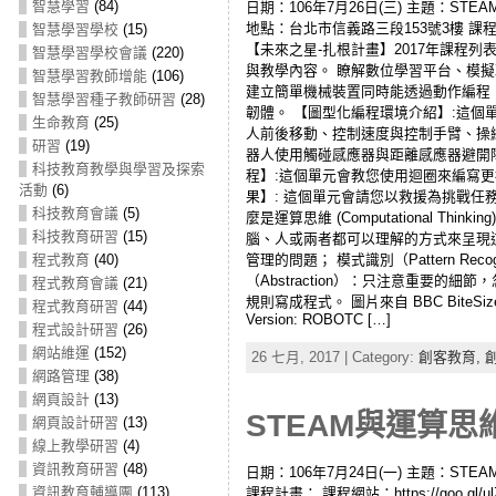
智慧學習
(84)
日期：106年7月26日(三) 主題：
地點：台北市信義路三段153號3樓 課程計畫
智慧學習學校
(15)
【未來之星-扎根計畫】2017年課程列
智慧學習學校會議
(220)
與教學內容。 瞭解數位學習平台、模擬
智慧學習教師增能
(106)
建立簡單機械裝置同時能透過動作編程
智慧學習種子教師研習
(28)
韌體。 【圖型化編程環境介紹】:這個
生命教育
(25)
人前後移動、控制速度與控制手臂、操
研習
(19)
器人使用觸碰感應器與距離感應器避開
科技教育教學與學習及探索
程】:這個單元會教您使用迴圈來編寫更
活動
(6)
果】: 這個單元會請您以救援為挑戰任務，讓機
科技教育會議
(5)
麼是運算思維 (Computational
科技教育研習
(15)
腦、人或兩者都可以理解的方式來呈現這些
管理的問題； 模式識別（Pattern 
程式教育
(40)
（Abstraction）：只注意重要的
程式教育會議
(21)
規則寫成程式。 圖片來自 BBC Bite
程式教育研習
(44)
Version: ROBOTC […]
程式設計研習
(26)
網站維運
(152)
26 七月, 2017 | Category:
創客教育,
網路管理
(38)
網頁設計
(13)
STEAM與運算思維
網頁設計研習
(13)
線上教學研習
(4)
資訊教育研習
(48)
日期：106年7月24日(一) 主題：S
資訊教育輔導團
(113)
課程計畫： 課程網站：https://goo