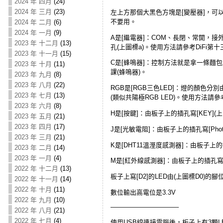
2024 年 四月
(24)
2024 年 三月
(23)
左上方那個大黑色方塊是[變壓器]，可以
不要用。
2024 年 二月
(6)
2024 年 一月
(9)
A是[繼電器]：COM、長閉、常開，接
2023 年 十二月
(13)
孔(上圖標a)。使用方法請參考DiFi第
2023 年 十一月
(15)
C是[蜂鳴器]：控制方法就是拿一條麵包線
2023 年 十月
(11)
課(蜂鳴器)。
2023 年 九月
(8)
2023 年 八月
(22)
RGB是[RGB三色LED]：燈的顏色分別
2023 年 七月
(13)
(類似共陽極RGB LED)。使用方法請參考
2023 年 六月
(8)
H是[按鍵]：由板子上的插孔寫[KEY]
2023 年 五月
(21)
2023 年 四月
(17)
J是[光敏電阻]：由板子上的插孔寫[Phot
2023 年 三月
(21)
K是[DHT11溫溼度感測器]：由板子上的
2023 年 二月
(14)
2023 年 一月
(4)
M是[紅外線感測器]：由板子上的插孔寫[
2022 年 十二月
(13)
板子上寫[D2]的LED由(上圖標D0)
2022 年 十一月
(14)
2022 年 十月
(11)
數位輸出高電位是3.3V
2022 年 九月
(10)
——————————–
2022 年 八月
(21)
2022 年 七月
(4)
使用USB線連接電腦後，板子上有3顆L