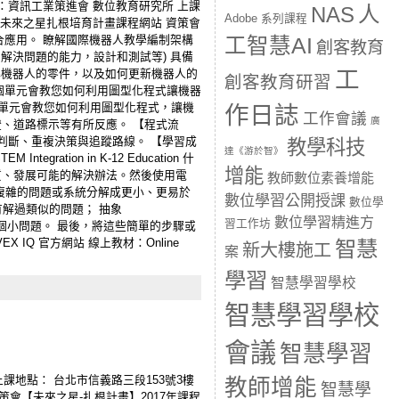
位：資訊工業策進會 數位教育研究所 上課
人
NAS
Adobe 系列課程
 資策會未來之星扎根培育計畫課程網站 資策會
整合應用。 瞭解國際機器人教學編制架構
工智慧AI
創客教育
解決問題的能力，設計和測試等) 具備
工
解機器人的零件，以及如何更新機器人的
創客教育研習
這個單元會教您如何利用圖型化程式讓機器
個單元會教您如何利用圖型化程式，讓機
作日誌
工作會議
廣
、道路標示等有所反應。 【程式流
出判斷、重複決策與追蹤路線。 【學習成
教學科技
達《游於智》
on in K-12 Education 什
增能
問題本質、發展可能的解決辦法。然後使用電
教師數位素養增能
：將複雜的問題或系統分解成更小、更易於
數位學習公開授課
數位學
否有解過類似的問題； 抽象
數位學習精進方
習工作坊
解決每個小問題。 最後，將這些簡單的步驟或
 IQ 官方網站 線上教材：Online
智慧
新大樓施工
案
學習
智慧學習學校
智慧學習學校
會議
智慧學習
上課地點： 台北市信義路三段153號3樓
教師增能
智慧學
 資策會【未來之星-扎根計畫】2017年課程