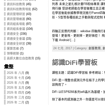
列表 未來之星扎根計畫FB粉絲專頁 課
資訊科技教育
(45)
飛行器 受訓老師能在學習後獨立且正確
資訊科技教育增能
(62)
在學習後能依據教學現況進行Parrot四
資訊管理研習
(43)
形、S型等各種巡航之手動與程式控制 
資訊管理維護
(80)
資訊組長增能
(97)
資訊組長會議
(104)
四軸正反槳的判斷： wikidue 四軸飛行器課程介
資通安全
(156)
登場！更會飛、更耐摔、更好操控！ 飛控軟體
資通安全會議
(15)
下載 Android […]
資通安全研習
(39)
24 七月, 2017 | Category:
創客教育,
運算思維
(7)
領導統御
(1)
高師大數位自造教育
(15)
認識DiFi學習板
彙整
課程主題：認識DiFi學習板 參考網站：竹林
2026 年 八月
(9)
2026 年 七月
(14)
DiFi 是一塊整合感測元件在板子上
2026 年 六月
(9)
該夠用了。
2026 年 五月
(14)
DiFi 以ESP8266系列wifi晶
2026 年 四月
(14)
2026 年 三月
(11)
除了基本的感測器之外，你還是可以很
2026 年 二月
(2)