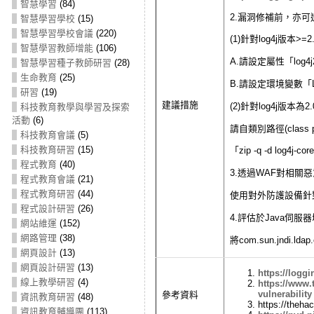
智慧學習
(84)
2.漏洞修補前，亦可透
智慧學習學校
(15)
智慧學習學校會議
(220)
(1)針對log4j版本>=
智慧學習教師增能
(106)
A.請設定屬性「log4j
智慧學習種子教師研習
(28)
生命教育
(25)
B.請設定環境變數「LO
研習
(19)
建議措施
(2)針對log4j版本為2.0
科技教育教學與學習及探索
活動
(6)
請自類別路徑(class pa
科技教育會議
(5)
科技教育研習
(15)
「zip -q -d log4j-core
程式教育
(40)
3.透過WAF對相關
程式教育會議
(21)
程式教育研習
(44)
使用對外防護設備針
程式設計研習
(26)
4.評估於Java伺
網站維運
(152)
網路管理
(38)
將com.sun.jndi.ldap.
網頁設計
(13)
網頁設計研習
(13)
https://logg
線上教學研習
(4)
https://www.
vulnerability
參考資料
資訊教育研習
(48)
https://theh
資訊教育輔導團
(113)