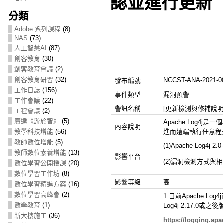
認並進行更新
分類
Adobe 系列課程
(8)
NAS
(73)
人工智慧AI
(87)
創客教育
(30)
創客教育會議
(2)
創客教育研習
(32)
NCCST-ANA-2021-0
發布編號
工作日誌
(156)
事件類型
漏洞預警
工作會議
(22)
警訊名稱
[更新檢測與修補說明]Apa
工程會議
(2)
廣達《游於智》
(5)
Apache Log4j
內容說明
教學科技增能
(56)
進而遠端執行任意程
教師數位增能
(5)
(1)Apache Log4j 2
教師數位素養增能
(13)
影響平台
(2)漏洞檢測方式與
數位學習公開授課
(20)
數位學習工作坊
(8)
影響等級
高
數位學習精進方案
(16)
數位學習高峰會
(2)
1.目前Apache 
數學教育
(1)
Log4j 2.17.0或
新大樓施工
(36)
https://logging.apa