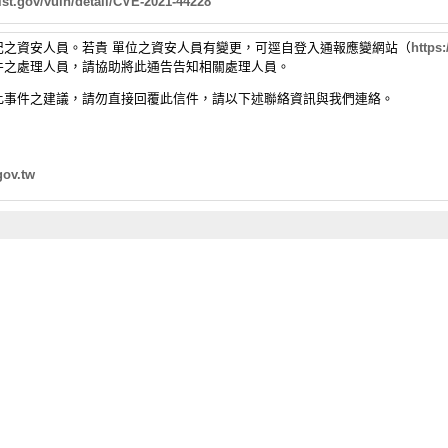
ist.gov/vuln/
detail/CVE-2021-44228
之資安人員。若貴 單位之資
安人員有變更，可逕自登入通報應變網站（
https:
件之處理人員，
請協助將此通告告知相關處理人員。
此事件之建議，
請勿直接回覆此信件，請以下述聯絡資訊與我們連絡。
gov.
tw