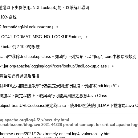
過以下步驟停用JNDI Lookup功能，以緩解此漏洞
2.10的系統
2.
formatMsgNoLookups=true」。
G4J_FORMAT_MSG_NO_
LOOKUPS=true」。
-beta9到2.10.0的
系統
th)中移除JndiLookup.class。
如執行下列指令，以自log4j-core中移除該類別
-*.jar org/apache/logging/log4j/core/
lookup/JndiLookup.class」。
惡意語法進行過濾及阻擋
對JNDI之相關惡意攻擊行為設定規則進行阻
擋，例如”$(jndi:ldap://”。
服器增加以下設定以防止下載與執行可能具風
險之惡意Java Class
object.
trustURLCodebase設定為false，使JNDI
無法使用LDAP下載遠端Java Cl
ing.apache.org/
log4j/2.x/security.html
tenable.com/
blog/cve-2021-44228-proof-of-
concept-for-critical-apache-
log
ackernews.com/
2021/12/extremely-critical-
log4j-vulnerability.html