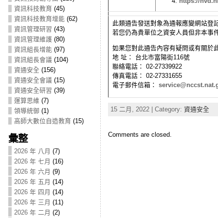
https://nvd.n
資訊科技教育
(45)
資訊科技教育增能
(62)
此類通告發送對象為通報應變網站登記
資訊管理研習
(43)
若您仍為貴單位之資安人員但非本事
資訊管理維護
(80)
如果您對此通告內容有疑問或有關於
資訊組長增能
(97)
地 址： 台北市富陽街116號
資訊組長會議
(104)
聯絡電話： 02-27339922
資通安全
(156)
傳真電話： 02-27331655
資通安全會議
(15)
電子郵件信箱：
service@nccst.nat.
資通安全研習
(39)
運算思維
(7)
15 二月, 2022 | Category:
資通安全
領導統御
(1)
高師大數位自造教育
(15)
Comments are closed.
彙整
2026 年 八月
(7)
2026 年 七月
(16)
2026 年 六月
(9)
2026 年 五月
(14)
2026 年 四月
(14)
2026 年 三月
(11)
2026 年 二月
(2)