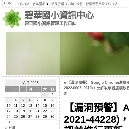
HOME
工作日誌
碧華國小
網路管理
自由軟體
智慧學習學校工作日誌
碧華國小資訊中心
碧華國小資訊管理工作日誌
«
【漏洞預警】 Google Chrome瀏
八月 2026
2022-0603~0610)，允許攻擊者
一
二
三
四
五
六
日
新
1
2
3
4
5
6
7
8
9
【漏洞預警】Apa
10
11
12
13
14
15
16
17
18
19
20
21
22
23
2021-442
24
25
26
27
28
29
30
31
« 七月