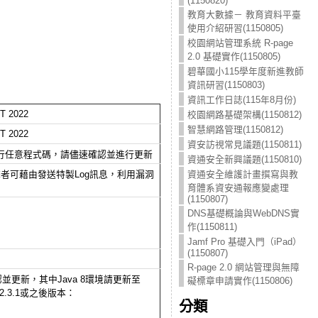
(1150820)
教育大數據－ 教育資料平臺
使用介紹研習(1150805)
校園網站管理系統 R-page
2.0 基礎實作(1150805)
碧華國小115學年度新進教師
資訊研習(1150803)
資訊工作日誌(115年8月份)
ST 2022
校園網路基礎架構(1150812)
智慧網路管理(1150812)
ST 2022
資安訪視常見議題(1150811)
執行任意程式碼，
請儘速確認並進行更新
資通安全新興議題(1150810)
者可藉由發送特製Log訊息，
利用漏洞
資通安全維護計畫撰寫與教
育體系資安通報應變處理
(1150807)
DNS基礎概論與WebDNS實
作(1150811)
Jamf Pro 基礎入門（iPad）
(1150807)
R-page 2.0 網站管理與無障
更新，其中Java 8環境請更新至
礙標章申請實作(1150806)
j 2.3.1或之後版本：
分類