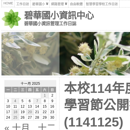
HOME
工作日誌
碧華國小
網路管理
自由軟體
智慧學習學校工作日誌
碧華國小資訊中心
碧華國小資訊管理工作日誌
本校114
十一月 2025
一
二
三
四
五
六
日
1
2
學習節公開
3
4
5
6
7
8
9
10
11
12
13
14
15
16
17
18
19
20
21
22
23
(1141125)
24
25
26
27
28
29
30
« 十月
十二