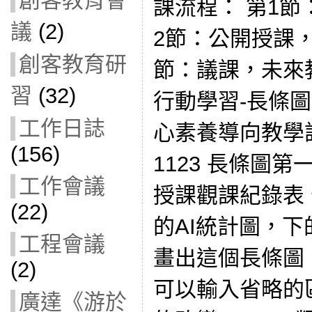
創客教育會
課流程： 第1節
議
(2)
2節：公開授課，
創客教育研
節：議課，未來
習
(32)
行動學習-長條圖
工作日誌
心素養導向教學設
(156)
1123 長條圖第
工作會議
授課觀課紀錄表
(22)
的AI統計圖，下
工程會議
畫出這個長條圖
(2)
可以輸入省略的
廣達《游於