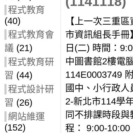
(1141118)
程式教育
(40)
【上一次三重區
程式教育會
市資訊組長手冊】 
議
(21)
日(二) 時間：9:
中圖書館2樓電
程式教育研
114E000374
習
(44)
國中、小行政人
程式設計研
2-新北市114
習
(26)
同不排課時段與
網站維運
(152)
程： 9:00-10:00