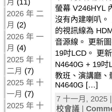
月
(11)
螢幕 V246HYL 
2026 年 二
沒有內建喇叭。 
月
(2)
的視訊線為 HD
2026 年 一
音源線。 更新圖書
月
(4)
19吋LCD。 
2025 年 十
N4640G + 1
二月
(7)
教班、演講廳、
2025 年 十
N4640G […]
一月
(7)
7 十一月, 2025 |
2025 年 十
校會議
|
Commen