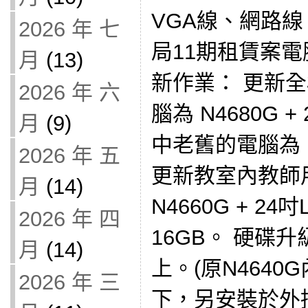
VGA線、網路線
2026 年 七
局11期租賃案
月
(13)
新作業： 更新
2026 年 六
腦為 N4680G 
月
(9)
中老舊的電腦為 N4
2026 年 五
更新教室內教師用電
月
(14)
N4660G + 2
2026 年 四
16GB。 硬碟升級
月
(14)
上。(原N4640G
2026 年 三
下，另安裝於外