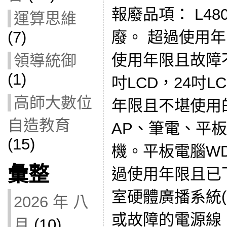
報廢品項： L48
運算思維
廢。 超過使用年
(7)
使用年限且故障不
領導統御
(1)
吋LCD，24吋
高師大數位
年限且不堪使用
自造教育
AP、筆電、平
(15)
機。平板電腦WD
彙整
過使用年限且已
室硬體廣播系統(
2026 年 八
或故障的電源線、
月
(10)