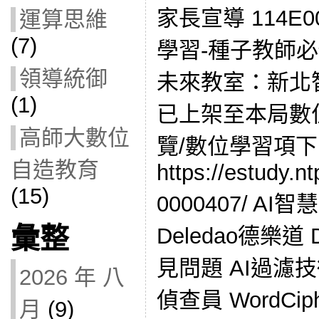
家長宣導 114E0
運算思維
(7)
學習-種子教師必修
領導統御
未來教室：新北
(1)
已上架至本局數
高師大數位
覽/數位學習項下
自造教育
https://estudy.n
(15)
0000407/ A
彙整
Deledao德樂道
見問題 AI過濾
2026 年 八
偵查員 WordCi
月
(9)