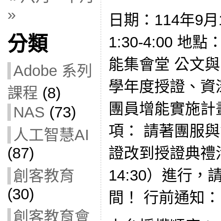
»
日期：114年9月
分類
1:30-4:00
能集會堂 公文與附
Adobe 系列
學年度授證、資
課程
(8)
團員增能實施計
NAS
(73)
項： 請著團服與
人工智慧AI
證改到授證典禮活
(87)
14:30）進行
創客教育
(30)
間！ 行前通知：
創客教育會