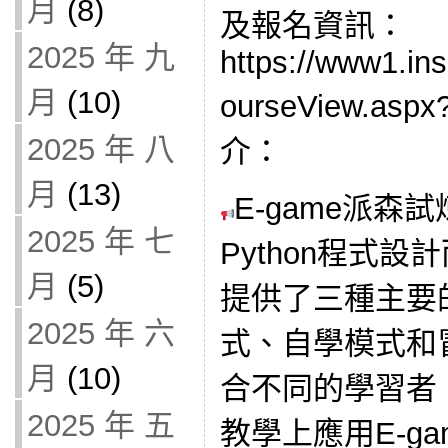
月
(8)
及報名資訊：
2025 年 九
https://www1.in
月
(10)
ourseView.asp
2025 年 八
介：
月
(13)
E-game派森
2025 年 七
Python程式
月
(5)
提供了三種主要
2025 年 六
式、自學模式和
月
(10)
合不同的學習者
2025 年 五
教學上應用E-g