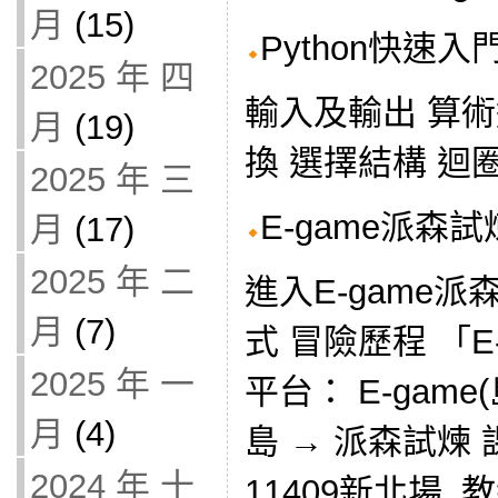
月
(15)
Python快速入
2025 年 四
輸入及輸出 算
月
(19)
換 選擇結構 迴
2025 年 三
E-game派森試
月
(17)
2025 年 二
進入E-game派
月
(7)
式 冒險歷程 「E
2025 年 一
平台： E-gam
月
(4)
島 → 派森試煉
2024 年 十
11409新北場_教