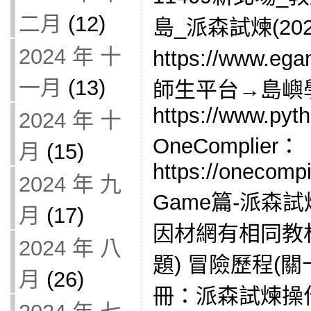
二月
(12)
島_派森試煉(202
2024 年 十
https://www.eg
一月
(13)
師生平台→島嶼學
https://www.pyt
2024 年 十
OneComplier：
月
(15)
https://onecomp
2024 年 九
Game篇-派森
月
(17)
因材網有相同教材
2024 年 八
題) 冒險歷程(關
月
(26)
冊：派森試煉操作