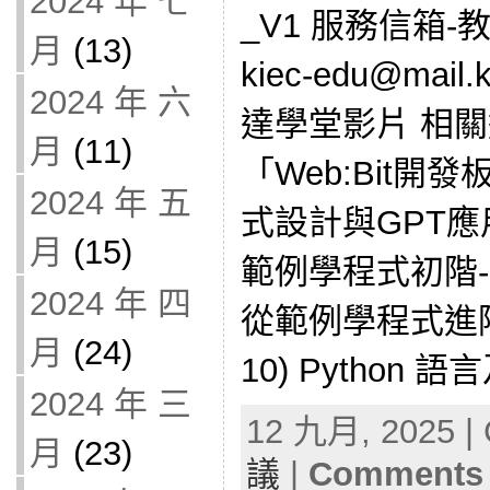
2024 年 七
_V1 服務信箱-
月
(13)
kiec-edu@mail
2024 年 六
達學堂影片 相關連
月
(11)
「Web:Bit開發板
2024 年 五
式設計與GPT應用」
月
(15)
範例學程式初階-Pyt
2024 年 四
從範例學程式進階-Py
月
(24)
10) Python 
2024 年 三
12 九月, 2025 | 
月
(23)
議
|
Comments 