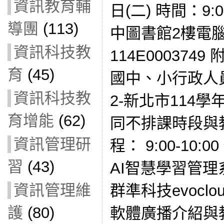
資訊教育輔
日(二) 時間：9:
導團
(113)
中圖書館2樓電
資訊科技教
114E000374
育
(45)
國中、小行政人
資訊科技教
2-新北市114
育增能
(62)
同不排課時段與
資訊管理研
程： 9:00-10:00
習
(43)
AI智慧學習管理系統
資訊管理維
群準科技evoclo
護
(80)
軟體廣播介紹與