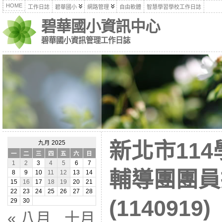
HOME
工作日誌
碧華國小
網路管理
自由軟體
智慧學習學校工作日誌
碧華國小資訊中心
碧華國小資訊管理工作日誌
新北市11
九月 2025
一
二
三
四
五
六
日
1
2
3
4
5
6
7
輔導團團員
8
9
10
11
12
13
14
15
16
17
18
19
20
21
22
23
24
25
26
27
28
(1140919)
29
30
« 八月
十月