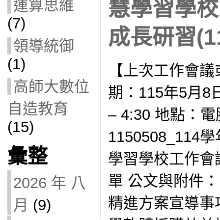
運算思維
慧學習學校
(7)
成長研習(11
領導統御
(1)
【上次工作會議
高師大數位
期：115年5月8日
自造教育
– 4:30 地點：
(15)
1150508_1
彙整
學習學校工作會
單 公文與附件
2026 年 八
精進方案宣導事項： 
月
(9)