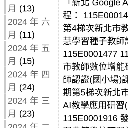
「新北 Google 
月
(13)
程： 115E000
2024 年 六
第4梯次新北市
月
(11)
慧學習種子教師認
2024 年 五
115E000147
月
(15)
市教師數位增能
2024 年 四
師認證(國小場)
月
(24)
期第5梯次新北
2024 年 三
AI教學應用研習
月
(23)
115E000191
2024 年 二