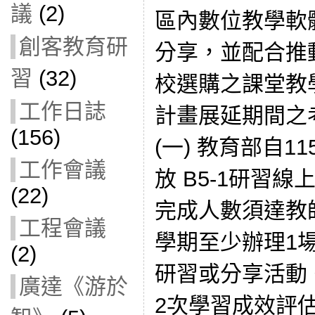
議
(2)
區內數位教學軟
創客教育研
分享，並配合推
習
(32)
校選購之課堂教
工作日誌
計畫展延期間之
(156)
(一) 教育部自1
工作會議
放 B5-1研習
(22)
完成人數須達教師總
工程會議
學期至少辦理1
(2)
研習或分享活動。
廣達《游於
2次學習成效評