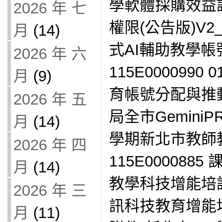
學軟體採購效益
2026 年 七
權限(公告版)V2_
月
(14)
式AI輔助教學
2026 年 六
115E0000990
月
(9)
育帳號分配與推動
2026 年 五
局全市Gemini
月
(14)
學期新北市教師
2026 年 四
115E0000885
月
(14)
教學科技增能培
2026 年 三
訊科技教育增能培訓
月
(11)