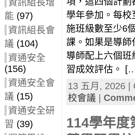
項，這四個計劃
資訊組長增
學年參加。每校
能
(97)
施班級數至少6個
資訊組長會
課。如果是導師
議
(104)
導師配上六個班
資通安全
(156)
習成效評估。 […
資通安全會
13 五月, 2026 | 
議
(15)
校會議
|
Commen
資通安全研
114學年度
習
(39)