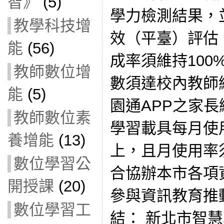
智》
(5)
學力檢測結果，
教學科技增
效（平臺）評估。 
能
(56)
成率須維持100
教師數位增
數須達校內教師總
能
(5)
園通APP之家長綁
教師數位素
學習載具每月使
養增能
(13)
上，且月使用率須
數位學習公
合協辦本市各項
開授課
(20)
參與資訊教育推
數位學習工
結： 新北市智