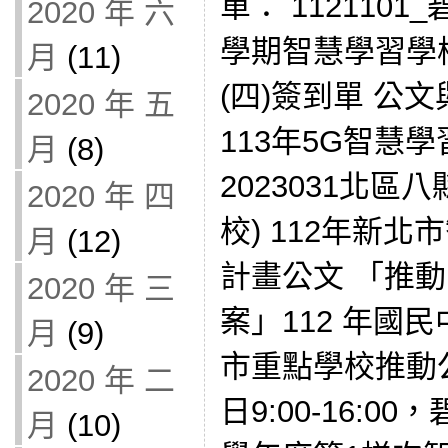
單： 1121101
2020 年 六
學期智慧學習學
月
(11)
(四)簽到單 公文
2020 年 五
113年5G智慧
月
(8)
2023031北區八
2020 年 四
校) 112年新
月
(12)
計畫公文 「推
2020 年 三
案」112 年國
月
(9)
市重點學校推動公
2020 年 二
日9:00-16:0
月
(10)