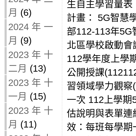
生自主學習量表
月
(6)
計畫： 5G智慧
2024 年 一
部112-113年
月
(9)
北區學校啟動會議(
2023 年 十
112學年度上學
二月
(13)
公開授課(11211
2023 年 十
習領域學力觀察
一月
(15)
一次 112上學
2023 年 十
估說明與表單連
月
(11)
效：每班每學期