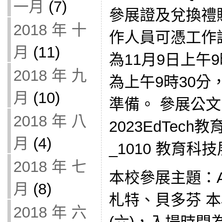
一月
(7)
參展證及兌換禮
2018 年 十
作人員可憑工作
月
(11)
為11月9日上午9
2018 年 九
為上午9時30
月
(10)
準備。 參展公文： 
2018 年 八
2023EdTec
月
(4)
_1010 教育
2018 年 七
本校參展主題：A
月
(8)
札特、貝多芬 本
2018 年 六