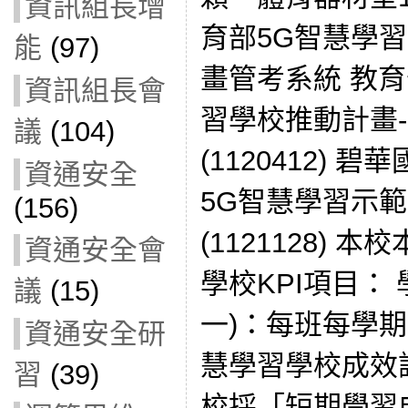
資訊組長增
育部5G智慧學習
能
(97)
畫管考系統 教育部
資訊組長會
習學校推動計畫
議
(104)
(1120412) 
資通安全
5G智慧學習示
(156)
(1121128)
資通安全會
學校KPI項目：
議
(15)
一)：每班每學期
資通安全研
慧學習學校成效
習
(39)
校採「短期學習