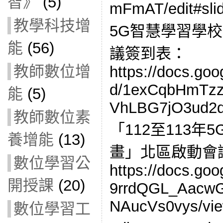
智》
(5)
mFmAT/edit#sl
教學科技增
5G智慧學習學
能
(56)
議簽到表：
教師數位增
https://docs.go
d/1exCqbHmTzz
能
(5)
VhLBG7jO3ud2d5
教師數位素
「112至113
養增能
(13)
畫」北區啟動會
數位學習公
https://docs.goo
開授課
(20)
9rrdQGL_Aacw
NAucVs0vys/vi
數位學習工