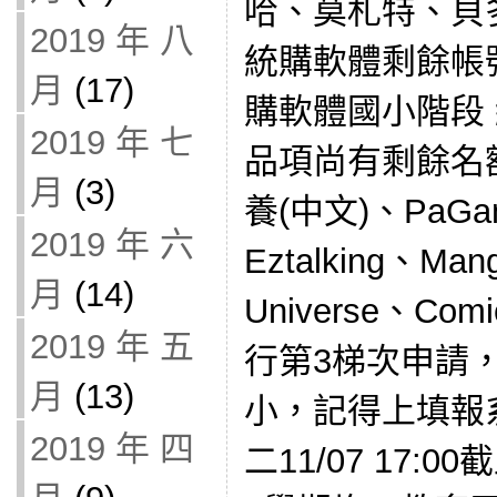
哈、莫札特、貝
2019 年 八
統購軟體剩餘帳號
月
(17)
購軟體國小階段
2019 年 七
品項尚有剩餘名額
月
(3)
養(中文)、PaG
2019 年 六
Eztalking、Ma
月
(14)
Universe、Co
2019 年 五
行第3梯次申請
月
(13)
小，記得上填報
2019 年 四
二11/07 17: