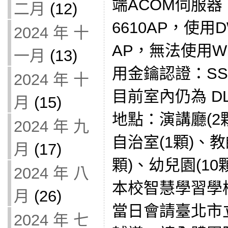
端ACOM伺服器，
二月
(12)
6610AP，使用DWC
2024 年 十
AP，無法使用Wi
一月
(13)
用金鑰認證：SSID
2024 年 十
目前室內仍為 DLI
月
(15)
地點：演講廳(2
2024 年 九
自治室(1顆)、教
月
(17)
顆)、幼兒園(10顆
2024 年 八
本校智慧學習學
月
(26)
當日會請臺北市
2024 年 七