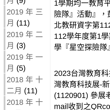
月
(9)
1學期均一教育
2019 年 三
險隊』活動』，
月
(11)
北教研資字第112
2019 年 二
112學年度第1
月
(3)
學『星空探險隊
2019 年 一
月
(5)
2023台灣教育科
2018 年 十
灣教育科技展-
二月
(11)
(1120901) 
2018 年 十
mail收到之QR