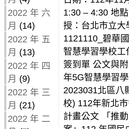
1:30 – 4:30
2022 年 六
授：台北市立大
月
(14)
1121110_碧
2022 年 五
智慧學習學校工
月
(13)
簽到單 公文與附件
2022 年 四
年5G智慧學習
月
(9)
2023031北區八
2022 年 三
校) 112年新
月
(21)
計畫公文 「推
2022 年 二