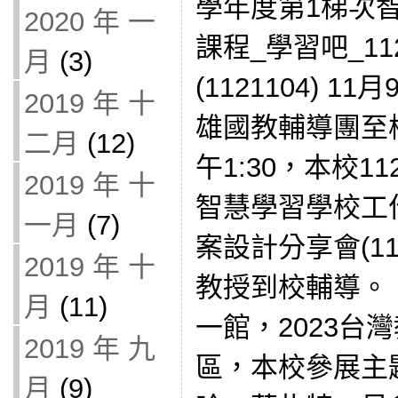
學年度第1梯次
2020 年 一
課程_學習吧_112
月
(3)
(1121104) 11
2019 年 十
雄國教輔導團至校
二月
(12)
午1:30，本校1
2019 年 十
智慧學習學校工
一月
(7)
案設計分享會(11
2019 年 十
教授到校輔導。 
月
(11)
一館，2023台
2019 年 九
區，本校參展主題
月
(9)