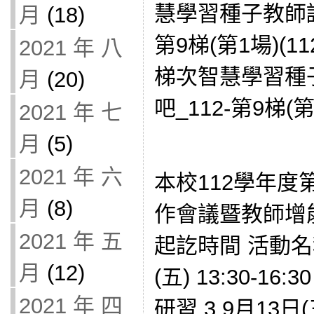
慧學習種子教師認
月
(18)
第9梯(第1場)(11
2021 年 八
梯次智慧學習種
月
(20)
吧_112-第9梯(第2
2021 年 七
月
(5)
2021 年 六
本校112學年度
月
(8)
作會議暨教師增
2021 年 五
起訖時間 活動名稱
月
(12)
(五) 13:30-1
2021 年 四
研習 3 9月13日(三