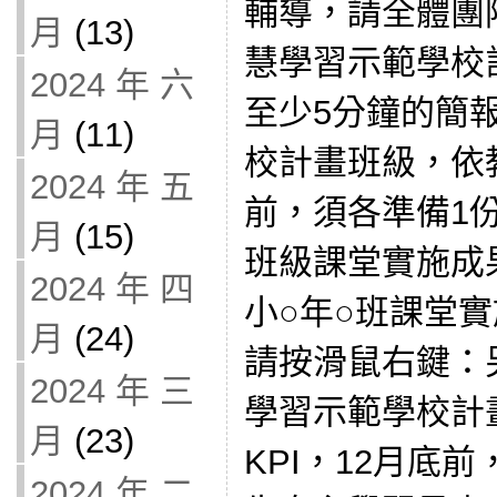
輔導，請全體團
月
(13)
慧學習示範學校
2024 年 六
至少5分鐘的簡報
月
(11)
校計畫班級，依教
2024 年 五
前，須各準備1
月
(15)
班級課堂實施成
2024 年 四
小○年○班課堂實施
月
(24)
請按滑鼠右鍵：
2024 年 三
學習示範學校計
月
(23)
KPI，12月底
2024 年 二