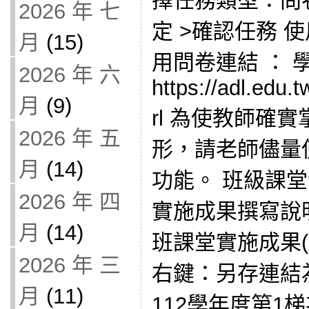
擇任務類型：問卷
2026 年 七
定 >確認任務 
月
(15)
用問卷連結 ： 
2026 年 六
https://adl.edu.
月
(9)
rl 為使教師確
2026 年 五
形，請老師儘量
月
(14)
功能。 班級課
2026 年 四
實施成果撰寫說明
月
(14)
班課堂實施成果(空
2026 年 三
右鍵：另存連結
月
(11)
112學年度第1