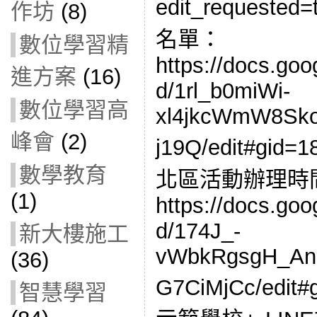
edit_request
作坊
(8)
名單：
數位學習精
https://docs.go
進方案
(16)
d/1rl_b0miWi-
數位學習高
xl4jkcWmW8Sk
峰會
(2)
j19Q/edit#gid
數學教育
北區活動辦理時
(1)
https://docs.go
d/174J_-
新大樓施工
vWbkRgsgH_An
(36)
G7CiMjCc/edi
智慧學習