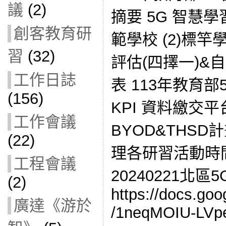
議
(2)
摘要 5G 智慧學
創客教育研
範學校 (2)標竿
習
(32)
評估(四擇一)&
工作日誌
表 113年教育
(156)
KPI 資料繳交平
工作會議
BYOD&THSD
(22)
理各研習活動時
工程會議
20240221北
(2)
https://docs.goo
廣達《游於
/1neqMOIU-LVp