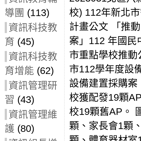
校) 112年新
導團
(113)
計畫公文 「推
資訊科技教
案」112 年國
育
(45)
市重點學校推動
資訊科技教
市112學年度
育增能
(62)
設備建置採購案
資訊管理研
校獲配發19顆A
習
(43)
校19顆舊AP。
資訊管理維
顆、家長會1顆
護
(80)
顆、體育器材室1