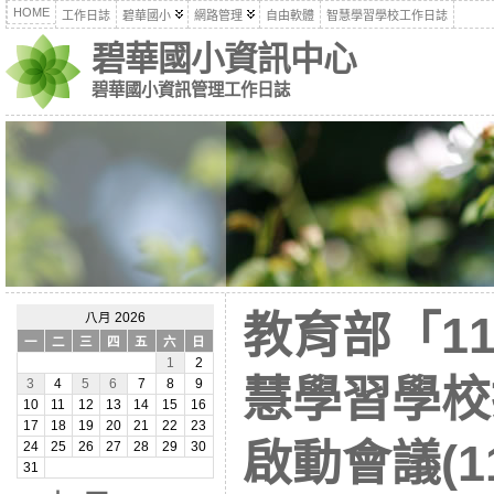
HOME
工作日誌
碧華國小
網路管理
自由軟體
智慧學習學校工作日誌
碧華國小資訊中心
碧華國小資訊管理工作日誌
教育部「11
八月 2026
一
二
三
四
五
六
日
1
2
慧學習學校
3
4
5
6
7
8
9
10
11
12
13
14
15
16
17
18
19
20
21
22
23
啟動會議(11
24
25
26
27
28
29
30
31