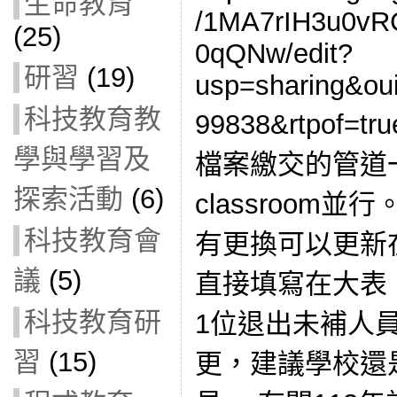
生命教育
/1MA7rIH3u0v
(25)
0qQNw/edit?
研習
(19)
usp=sharing&o
科技教育教
99838&rtpof=
學與學習及
檔案繳交的管道
探索活動
(6)
classroom並
科技教育會
有更換可以更新在
議
(5)
直接填寫在大表
科技教育研
1位退出未補人
習
(15)
更，建議學校還