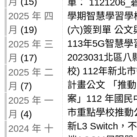
月
(15)
單： 1121206
學期智慧學習學
2025 年 四
(六)簽到單 公文
月
(19)
113年5G智慧
2025 年 三
2023031北區八
月
(17)
校) 112年新
2025 年 二
計畫公文 「推
月
(7)
案」112 年國
2025 年 一
市重點學校推動
月
(4)
新L3 Switc
2024 年 十