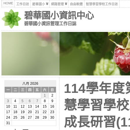
HOME
工作日誌
碧華國小
網路管理
自由軟體
智慧學習學校工作日誌
碧華國小資訊中心
碧華國小資訊管理工作日誌
114學年度
八月 2026
一
二
三
四
五
六
日
1
2
慧學習學校
3
4
5
6
7
8
9
10
11
12
13
14
15
16
17
18
19
20
21
22
23
成長研習(11
24
25
26
27
28
29
30
31