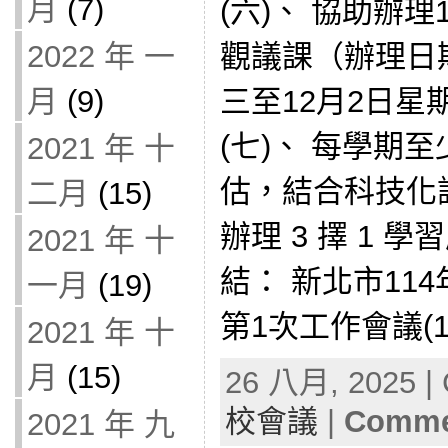
月
(7)
(六)、 協助辦
觀議課（辦理日期
2022 年 一
三至12月2日星
月
(9)
(七)、 每學期
2021 年 十
估，結合科技化
二月
(15)
辦理 3 擇 1 
2021 年 十
結： 新北市11
一月
(19)
第1次工作會議(114
2021 年 十
月
(15)
26 八月, 2025 | 
校會議
|
Commen
2021 年 九