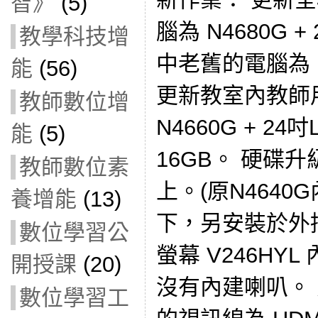
智》
(5)
腦為 N4680G 
教學科技增
中老舊的電腦為 N4
能
(56)
更新教室內教師用電
教師數位增
N4660G + 2
能
(5)
16GB。 硬碟升級
教師數位素
上。(原N4640G
養增能
(13)
下，另安裝於外
數位學習公
螢幕 V246HYL 
開授課
(20)
沒有內建喇叭。 
數位學習工