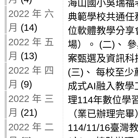
海山國小吳瑞福
2022 年 六
典範學校共通任務
月
(14)
位軟體教學分享
2022 年 五
場）。 (二)、
月
(13)
案甄選及資訊科
2022 年 四
(三)、 每校至
月
(9)
成式AI融入教學
2022 年 三
理114年數位
月
(21)
（業已辦理完畢） (五
2022 年 二
114/11/16