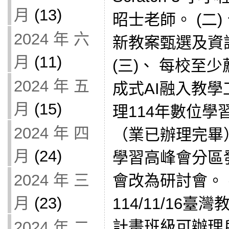
月
(13)
昭士老師。 (二
2024 年 六
新教案甄選及資
月
(11)
(三)、 每校至
2024 年 五
成式AI融入教學
月
(15)
理114年數位
2024 年 四
（業已辦理完畢）
月
(24)
學習高峰會分區
2024 年 三
會改為研討會。 (五)
月
(23)
114/11/16
計畫班級可辦理
2024 年 二