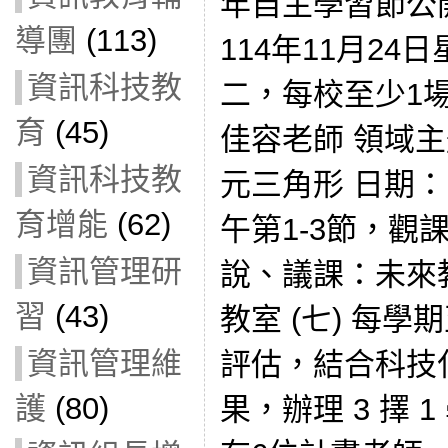
年自主學習節公
導團
(113)
114年11月24
資訊科技教
二，每校至少1場
育
(45)
佳容老師 領域
資訊科技教
元三角形 日期：1
育增能
(62)
午第1-3節，觀
資訊管理研
說、議課：未來
習
(43)
教室 (七) 每
資訊管理維
評估，結合科技
護
(80)
果，辦理 3 擇 