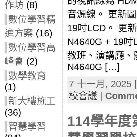
的視訊線為 HD
作坊
(8)
音源線。 更新圖書
數位學習精
19吋LCD。 
進方案
(16)
N4640G + 1
數位學習高
教班、演講廳、
峰會
(2)
N4640G […]
數學教育
7 十一月, 2025 |
(1)
校會議
|
Commen
新大樓施工
(36)
114學年度
智慧學習