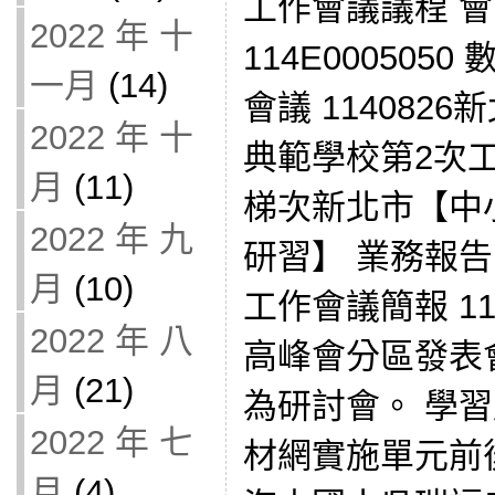
工作會議議程 
2022 年 十
114E00050
一月
(14)
會議 114082
2022 年 十
典範學校第2次工
月
(11)
梯次新北市【中
2022 年 九
研習】 業務報
月
(10)
工作會議簡報 1
2022 年 八
高峰會分區發表
月
(21)
為研討會。 學
2022 年 七
材網實施單元前
月
(4)