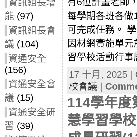
有6位計畫老師
資訊組長增
每學期各班各做
能
(97)
可完成任務。 
資訊組長會
因材網實施單元
議
(104)
習學校活動行事
資通安全
(156)
17 十月, 2025 | 
資通安全會
校會議
|
Commen
議
(15)
114學年度
資通安全研
慧學習學校
習
(39)