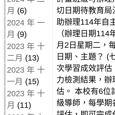
切日期待教育局決
月
(6)
助辦理114年
2024 年 一
（辦理日期114年
月
(9)
月2日星期二，每
2023 年 十
日期、主題？ (
二月
(13)
次學習成效評估
2023 年 十
力檢測結果，辦理 
一月
(15)
估。 本校有6位
2023 年 十
級導師，每學期
月
(11)
評估，即可完成