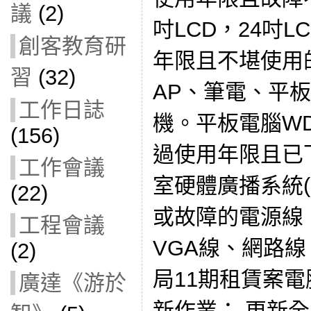
議
(2)
吋LCD，24吋
創客教育研
年限且不堪使用
習
(32)
AP、筆電、平
工作日誌
機。平板電腦WD
(156)
過使用年限且已
工作會議
室硬體廣播系統(
(22)
或故障的電源線、
工程會議
VGA線、網路線
(2)
局11期租賃案
廣達《游於
新作業： 更新