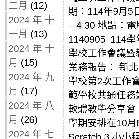
二月
(12)
期：114年9月5日
2024 年 十
– 4:30 地點：
一月
(13)
1140905_1
2024 年 十
學校工作會議暨
月
(15)
業務報告： 新北
2024 年 九
學校第2次工作會議
月
(17)
範學校共通任務如
2024 年 八
軟體教學分享會
月
(26)
學期安排在10月
2024 年 七
Scratch 3