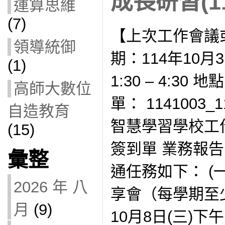
成長研習(11
運算思維
(7)
【上次工作會議
領導統御
期：114年10月
(1)
1:30 – 4:30
高師大數位
單： 1141003
自造教育
智慧學習學校工
(15)
簽到單 業務報
彙整
通任務如下： (
2026 年 八
享會（每學期至
月
(9)
10月8日(三)下午