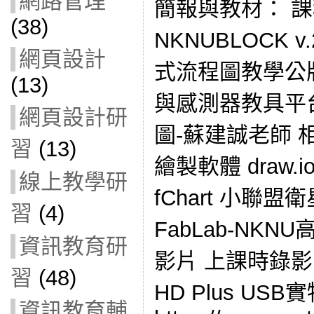
網路管理
簡報與教材： 
(38)
NKNUBLOCK v
網頁設計
式流程圖教學公版
(13)
與感測器教具平
網頁設計研
圖-蘇建誠老師 
習
(13)
繪製軟體 draw.
線上教學研
fChart 小聯
習
(4)
FabLab-NK
資訊教育研
影片 上課時錄影的設
習
(48)
HD Plus US
資訊教育輔