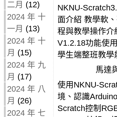
二月
(12)
NKNU-Scratch
2024 年 十
面介紹 教學軟
一月
(13)
程與教學操作介紹 N
2024 年 十
V1.2.18功能
月
(15)
學生端整班教學能力。
2024 年 九
馬達
月
(17)
使用NKNU-Sc
2024 年 八
境、認識Arduino
月
(26)
Scratch控制R
2024 年 七