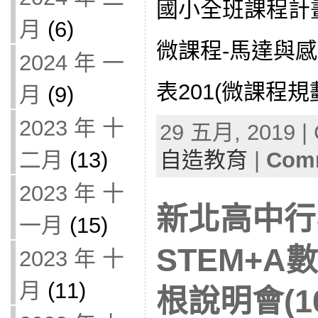
國小全班課程計
月
(6)
微課程-馬達與
2024 年 一
表201(微課程規劃
月
(9)
2023 年 十
29 五月, 2019 | 
自造教育
|
Comm
二月
(13)
2023 年 十
新北高中行
一月
(15)
STEM+
2023 年 十
月
(11)
根說明會(10