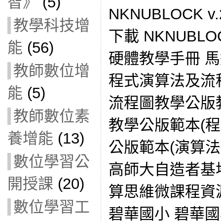
智》
(5)
NKNUBLOCK 
教學科技增
下載 NKNUB
能
(56)
硬體教學手冊 
教師數位增
程式演算法及流
能
(5)
流程圖教學公版教
教師數位素
教學公版範本(程
養增能
(13)
公版範本(演算法步驟
數位學習公
高師大自造者基地
開授課
(20)
算思維微課程資
數位學習工
碧華國小 碧華