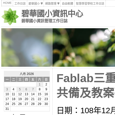
HOME
工作日誌
碧華國小
網路管理
自由軟體
智慧學習學校工作日誌
碧華國小資訊中心
碧華國小資訊管理工作日誌
Fablab
八月 2026
一
二
三
四
五
六
日
1
2
共備及教案研發
3
4
5
6
7
8
9
10
11
12
13
14
15
16
17
18
19
20
21
22
23
24
25
26
27
28
29
30
日期：108年12
31