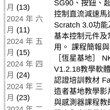
SG90、按鈕、
月
(13)
控制直流減速馬達
2024 年 六
Scratch 3
月
(11)
基本控制元件及
2024 年 五
用。 課程簡報與
月
(15)
［恆星基地］ NKNU
2024 年 四
V1.2.18教學
月
(24)
認證培訓教材 Fa
2024 年 三
造者基地教學影片 N
月
(23)
與感測器課程教師
2024 年 二