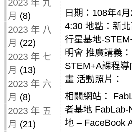
2023 年 九
日期：108年4月2
月
(8)
4:30 地點：
2023 年 八
行星基地-STE
月
(22)
明會 推廣講義： Fab
2023 年 七
STEM+A課程
月
(13)
畫 活動照片：
2023 年 六
相關網站： Fab
月
(8)
者基地 FabLa
2023 年 五
地 – FaceBook A
月
(21)