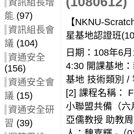
(1080612)
資訊組長增
能
(97)
【NKNU-Scra
資訊組長會
星基地認證班(108
議
(104)
日期：108年6月1
資通安全
4:30 開課基
(156)
基地 技術類別 
資通安全會
[2] 課程名稱： 
議
(15)
小聯盟共備（六
資通安全研
亞儒教授 助教周
習
(39)
人：魏嘉輝 -（02-