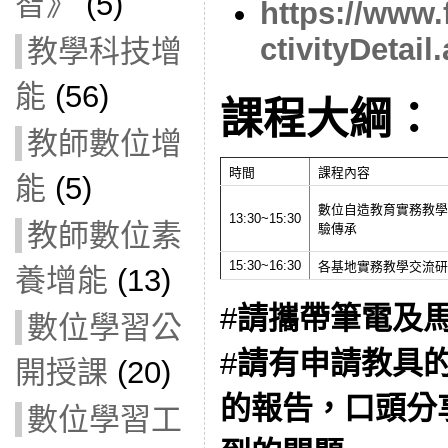
智》
(5)
https://www.
ctivityDetai
教學科技增
能
(56)
課程大綱：
教師數位增
時間
課程內容
能
(5)
數位自造教育實務教學
13:30~15:30
教師數位素
驗傳承
15:30~16:30
各基地實務教學交流研
養增能
(13)
#
請攜帶筆電及
數位學習公
#
請有申請教具
開授課
(20)
的報告，口頭分
數位學習工