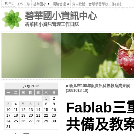
HOME
工作日誌
碧華國小
網路管理
自由軟體
智慧學習學校工作日誌
碧華國小資訊中心
碧華國小資訊管理工作日誌
«
新北市108年度資訊科技教育成果展
八月 2026
(1081018-19)
一
二
三
四
五
六
日
1
2
Fabla
3
4
5
6
7
8
9
10
11
12
13
14
15
16
17
18
19
20
21
22
23
共備及教
24
25
26
27
28
29
30
31