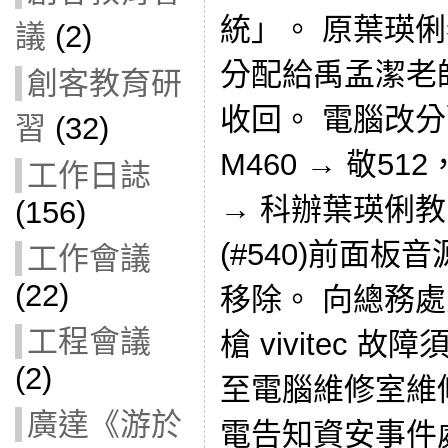
統」。 原葉瑛俐
議
(2)
分配給禹孟潔老
創客教育研
收回。 電腦改分配
習
(32)
M460 → 敬512
工作日誌
→ 科辦葉瑛俐教
(156)
(#540)前面
工作會議
(22)
移除。 向總務
工程會議
槍 vivitec 
(2)
至電腦維修室維
廣達《游於
電告知資安事件