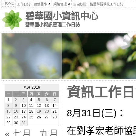
HOME
工作日誌
碧華國小
網路管理
自由軟體
智慧學習學校工作日誌
碧華國小資訊中心
碧華國小資訊管理工作日誌
資訊工作日誌
八月 2016
一
二
三
四
五
六
日
1
2
3
4
5
6
7
8
9
10
11
12
13
14
8月31日(三)：
15
16
17
18
19
20
21
22
23
24
25
26
27
28
29
30
31
在劉孝宏老師協
« 七月
九月