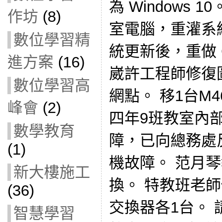
為 Windows 1
作坊
(8)
室電腦，重灌系統為
數位學習精
統更新後，重做 Cl
進方案
(16)
崴許工程師修復
數位學習高
網點。 移1台M
峰會
(2)
四年9班教室內
數學教育
障，已向總務處反
(1)
機故障。 范月
新大樓施工
換。 特教班老
(36)
交換器各1台。 
智慧學習