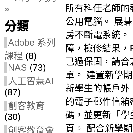
所有科任老師的教
»
公用電腦。 展
分類
房不斷電系統。 
Adobe 系列
障，檢修結果，R
課程
(8)
已過保固，請合
NAS
(73)
單。 建置新學
人工智慧AI
新學生的帳戶外，
(87)
的電子郵件信箱
創客教育
碼，並更新「學
(30)
頁。 配合新學
創客教育會