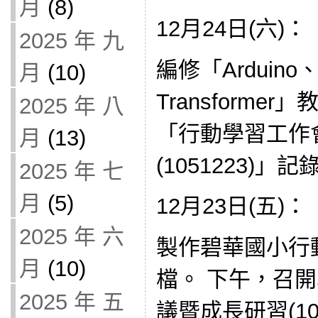
月
(8)
12月24日(六)：
2025 年 九
編修「Arduino
月
(10)
Transforme
2025 年 八
「行動學習工作
月
(13)
(1051223)」記
2025 年 七
月
(5)
12月23日(五)：
2025 年 六
製作碧華國小行
月
(10)
檔。 下午，召
2025 年 五
議暨成長研習(105