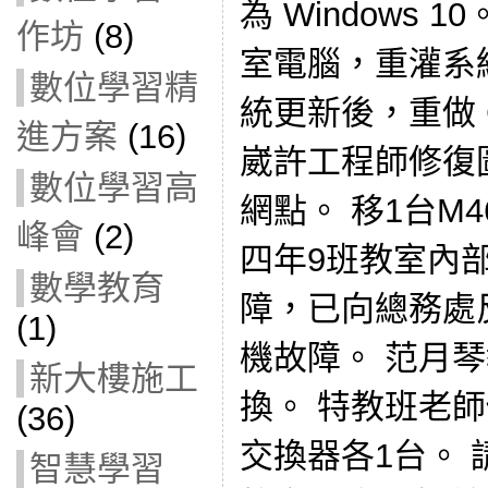
為 Windows 1
作坊
(8)
室電腦，重灌系統為
數位學習精
統更新後，重做 Cl
進方案
(16)
崴許工程師修復
數位學習高
網點。 移1台M
峰會
(2)
四年9班教室內
數學教育
障，已向總務處反
(1)
機故障。 范月
新大樓施工
換。 特教班老
(36)
交換器各1台。 
智慧學習