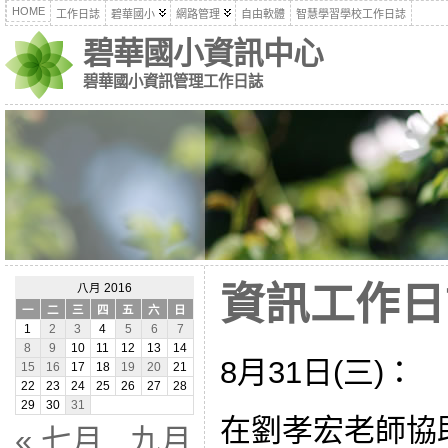
HOME
工作日誌
碧華國小
網路管理
自由軟體
智慧學習學校工作日誌
碧華國小資訊中心
碧華國小資訊管理工作日誌
資訊工作日誌
八月 2016
一
二
三
四
五
六
日
1
2
3
4
5
6
7
8
9
10
11
12
13
14
8月31日(三)：
15
16
17
18
19
20
21
22
23
24
25
26
27
28
29
30
31
在劉孝宏老師協
« 七月
九月