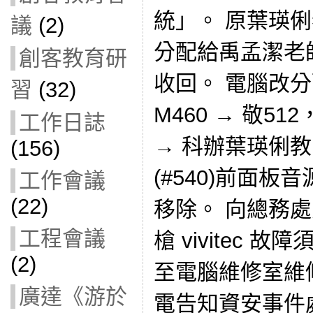
統」。 原葉瑛俐
議
(2)
分配給禹孟潔老
創客教育研
收回。 電腦改分配
習
(32)
M460 → 敬512
工作日誌
→ 科辦葉瑛俐教
(156)
(#540)前面
工作會議
(22)
移除。 向總務
工程會議
槍 vivitec 
(2)
至電腦維修室維
廣達《游於
電告知資安事件