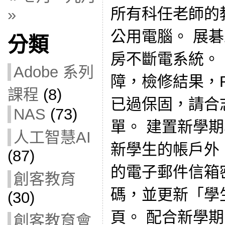
所有科任老師的教
»
公用電腦。 展
分類
房不斷電系統。 
Adobe 系列
障，檢修結果，R
課程
(8)
已過保固，請合
NAS
(73)
單。 建置新學
人工智慧AI
新學生的帳戶外，
(87)
的電子郵件信箱
創客教育
碼，並更新「學
(30)
頁。 配合新學
創客教育會