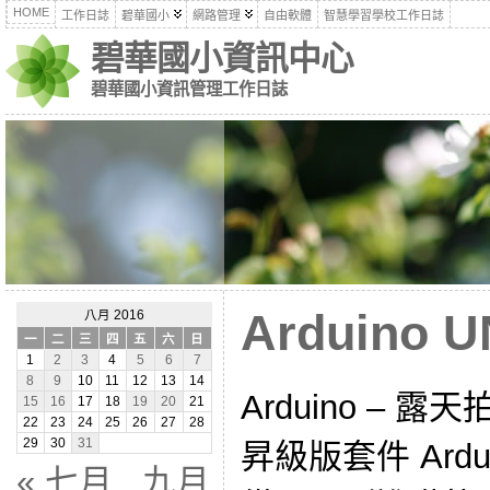
HOME
工作日誌
碧華國小
網路管理
自由軟體
智慧學習學校工作日誌
碧華國小資訊中心
碧華國小資訊管理工作日誌
Arduino
八月 2016
一
二
三
四
五
六
日
1
2
3
4
5
6
7
8
9
10
11
12
13
14
Arduino – 露天
15
16
17
18
19
20
21
22
23
24
25
26
27
28
29
30
31
昇級版套件 Ardu
« 七月
九月