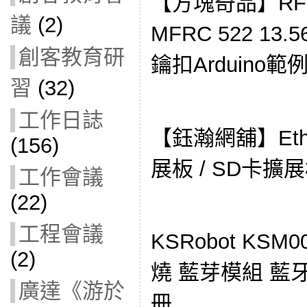
【方塊奇品】RFI
議
(2)
MFRC 522 13
創客教育研
鑰扣Arduino範
習
(32)
工作日誌
【鈺瀚網舖】Ethe
(156)
展板 / SD卡擴展板
工作會議
(22)
工程會議
KSRobot KSM0
(2)
燒 藍芽模組 藍牙模
廣達《游於
冊