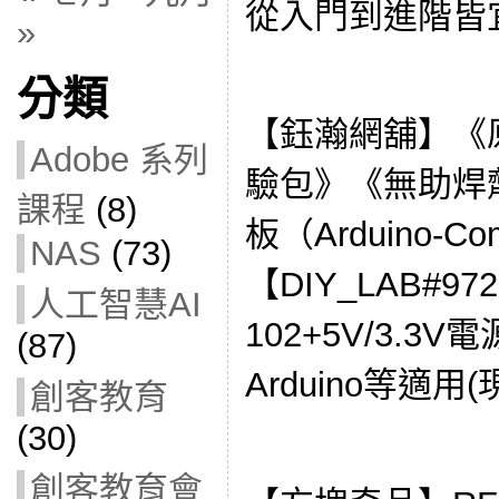
從入門到進階皆
»
分類
【鈺瀚網舖】《
Adobe 系列
驗包》《無助焊劑
課程
(8)
板（Arduino-Com
NAS
(73)
【DIY_LAB#9
人工智慧AI
102+5V/3.3
(87)
Arduino等適用(
創客教育
(30)
創客教育會