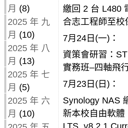
月
(8)
繳回 2 台 L4
合志工程師至校
2025 年 九
月
(10)
7月24日(一)：
2025 年 八
資策會研習：ST
月
(13)
實務班–四軸飛行器(
2025 年 七
7月23日(日)：
月
(5)
Synology NAS
2025 年 六
新本校自由軟體： No
月
(10)
LTS, v8.2.1 
2025 年 五