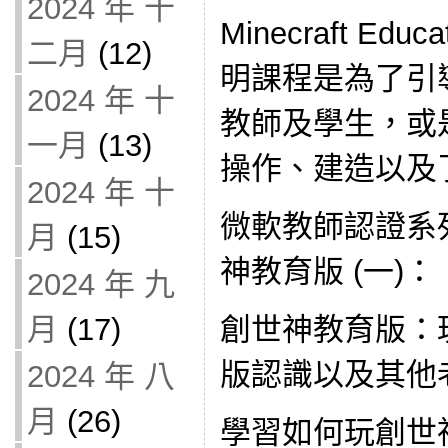
2024 年 十
Minecraft Ed
二月
(12)
明課程是為了引
2024 年 十
教師及學生，或
一月
(13)
操作、建造以及
2024 年 十
微軟教師認證系
月
(15)
神教育版 (一)：
2024 年 九
月
(17)
創世神教育版：玩
版認識以及其他
2024 年 八
月
(26)
學習如何玩創世神