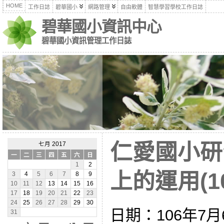
HOME
工作日誌
碧華國小
網路管理
自由軟體
智慧學習學校工作日誌
碧華國小資訊中心
碧華國小資訊管理工作日誌
仁愛國小研
七月 2017
一
二
三
四
五
六
日
1
2
上的運用(10
3
4
5
6
7
8
9
10
11
12
13
14
15
16
17
18
19
20
21
22
23
24
25
26
27
28
29
30
日期：106年7月
31