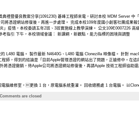
暨優良教案分享(1091230) 碁峰工程師來電，研討本校 MDM Server
e公司將憑證網站修復後，再進一步處理。 完成本校109年度國小創客社團成果報
」疫情，本校委請五年2班、3班實施線上教學演練。 公文109E0007226
參考指引 下午，本校領域會議： 新課綱，新觀點，能力指標的困境與調整
 L480 電腦。 製作最新 N4640G、L480 電腦 Clonezilla 映像檔。 針對 
工程師，得到的結論是「目前Apple管理憑證的網站出了問題，正搶修中。在這段搶修
將憑證撤銷，待Apple公司將憑證網站修復後，再請Apple 技術工程師協助
腦維修室，更換 1 台，原電腦系統重灌。 回收總務處 1 台電腦。 以Clonezilla
Comments are closed