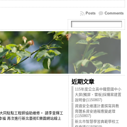
Posts
Comments
近期文章
115年度公立高中職暨國中小
大屏(觸屏、雷板)採購案建置
說明會(1150807)
資通安全維護計畫撰寫與教
育體系資安通報應變處理
請大同駐點工程師協助維修。 請李皇輝工
(1150807)
幸福 再次進行新北藝術E樂園網站線上
新北市智慧學習典範學校工
作會議(1150819)