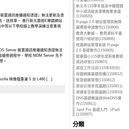
新北市115學年度高中職暨國
中小資訊組長業務聯繫會議
 中「裝置通訊推播通知憑證」無法更新及憑
(1150820)
告，送核章。 進行新北藝術E樂園網站
R-page 2.0 網站管理與無障
 高級中等以下學校線上教學演練注意事項
礙標章申請實作(1150806)
教育大數據－ 教育資料平臺
使用介紹研習(1150805)
校園網站管理系統 R-page
macOS Server 裝置通訊推播通知憑證無法
2.0 基礎實作(1150805)
過程中，學校 MDM Server 先不
碧華國小115學年度新進教師
還原。
資訊研習(1150803)
資訊工作日誌(115年8月份)
校園網路基礎架構(1150812)
 映像檔重灌 5 台 L480 […]
智慧網路管理(1150812)
資安訪視常見議題(1150811)
資通安全新興議題(1150810)
DNS基礎概論與WebDNS實
作(1150811)
Jamf Pro 基礎入門（iPad）
(1150807)
分類