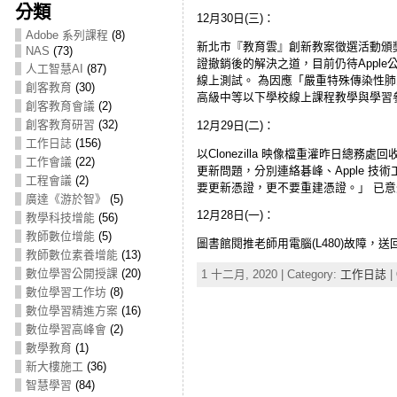
分類
12月30日(三)：
Adobe 系列課程
(8)
新北市『教育雲』創新教案徵選活動頒獎典禮
NAS
(73)
證撤銷後的解決之道，目前仍待Appl
人工智慧AI
(87)
線上測試。 為因應「嚴重特殊傳染性肺炎
創客教育
(30)
高級中等以下學校線上課程教學與學習
創客教育會議
(2)
創客教育研習
(32)
12月29日(二)：
工作日誌
(156)
以Clonezilla 映像檔重灌昨日總務處回收的
工作會議
(22)
更新問題，分別連絡碁峰、Apple 技術
工程會議
(2)
要更新憑證，更不要重建憑證。」 已意外
廣達《游於智》
(5)
12月28日(一)：
教學科技增能
(56)
教師數位增能
(5)
圖書館閱推老師用電腦(L480)故障，送回電
教師數位素養增能
(13)
數位學習公開授課
(20)
1 十二月, 2020 | Category:
工作日誌
|
數位學習工作坊
(8)
數位學習精進方案
(16)
數位學習高峰會
(2)
數學教育
(1)
新大樓施工
(36)
智慧學習
(84)