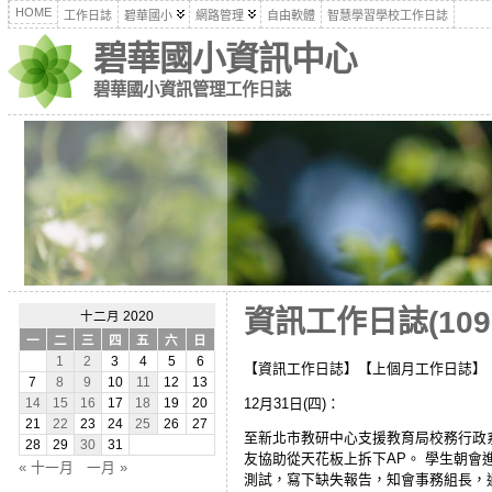
HOME
工作日誌
碧華國小
網路管理
自由軟體
智慧學習學校工作日誌
碧華國小資訊中心
碧華國小資訊管理工作日誌
資訊工作日誌(109
十二月 2020
一
二
三
四
五
六
日
1
2
3
4
5
6
【資訊工作日誌】【上個月工作日誌】
7
8
9
10
11
12
13
12月31日(四)：
14
15
16
17
18
19
20
21
22
23
24
25
26
27
至新北市教研中心支援教育局校務行政系統
28
29
30
31
友協助從天花板上拆下AP。 學生朝會
« 十一月
一月 »
測試，寫下缺失報告，知會事務組長，