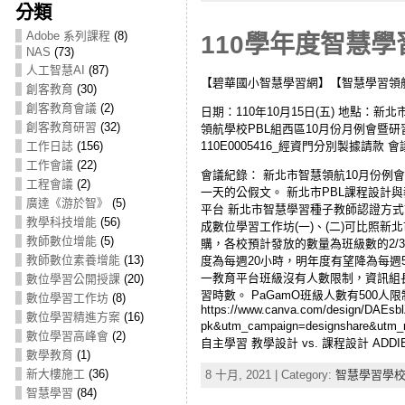
分類
Adobe 系列課程
(8)
110學年度智慧學習
NAS
(73)
人工智慧AI
(87)
【碧華國小智慧學習網】【智慧學習領
創客教育
(30)
創客教育會議
(2)
日期：110年10月15日(五) 地點：新
創客教育研習
(32)
領航學校PBL組西區10月份月例會暨研習
110E0005416_經資門分別製據請款 
工作日誌
(156)
工作會議
(22)
會議紀錄： 新北市智慧領航10月份例會
工程會議
(2)
一天的公假文。 新北市PBL課程設計與
廣達《游於智》
(5)
平台 新北市智慧學習種子教師認證方
教學科技增能
(56)
成數位學習工作坊(一)、(二)可比照
教師數位增能
(5)
購，各校預計發放的數量為班級數的2/3
教師數位素養增能
(13)
度為每週20小時，明年度有望降為每週
一教育平台班級沒有人數限制，資訊組長
數位學習公開授課
(20)
習時數。 PaGamO班級人數有500
數位學習工作坊
(8)
https://www.canva.com/design/DAEs
數位學習精進方案
(16)
pk&utm_campaign=designshare&utm
數位學習高峰會
(2)
自主學習 教學設計 vs. 課程設計 ADDIE Mode
數學教育
(1)
新大樓施工
(36)
8 十月, 2021 | Category:
智慧學習學
智慧學習
(84)