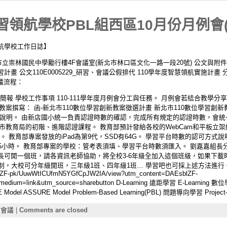
領航學校PBL組西區10月份月例會(11
航學校工作日誌】
北市立崇林國民中學勵行樓4F會議室(新北市林口區文化一路一段20號) 公文與附件： 1
計畫 公文110E0005229_研習、會議公假排代 110學年度智慧領航實施計畫
會議流程：
簡報 學校工作事項 110-111學年度月例會分工與任務。 月例會若結合教學分
教案撰寫： 函-新北市110數位學習創新教案徵選計畫 新北市110數位學習創
式說明。 由新店國小統一負責認證時數的確認，完成所有規定的認證時數，會統
新北市教育局的初階、進階認證課程。 教育部預計發給各校的WebCam和平板立
。 教育部專案發放的iPad為第9代，SSD有64G。 學習平台時數的認可方式
5小時。 教育部專案的學校：管考表須填、學習平台時數須匯入。 劉嘉嘉組長
可開一個班，請各資訊老師協助，將全校3-6年級全加入這個班級，如果下載時
人限制，大校可分年級開班，三年級1班、四年級1班… 學習吧也可採上述方法進
blZF-pk/UuwWtICUfmN5YGfCpJW2IA/view?utm_content=DAEsblZF-
_medium=link&utm_source=sharebutton D-Learning 遠距學習 E-Learning 數
l ASSURE Model Problem-Based Learning(PBL) 問題導向學習 Project-
校會議
|
Comments are closed