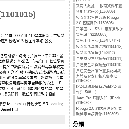
(1150820)
教育大數據－ 教育資料平臺
使用介紹研習(1150805)
01015)
校園網站管理系統 R-page
2.0 基礎實作(1150805)
碧華國小115學年度新進教師
資訊研習(1150803)
10E0005461 110學年度新北市智慧
資訊工作日誌(115年8月份)
 分區學校名單 學校工作事項 公文
校園網路基礎架構(1150812)
智慧網路管理(1150812)
享會或研習，時間可拉長至下午2:00，發
資安訪視常見議題(1150811)
新教案徵選計畫-公告 「來尬冊」數位學習
資通安全新興議題(1150810)
一提名單給教育局。 教育部專案學校完
資通安全維護計畫撰寫與教
架經費，分2年發，採購方式改採教育局統
育體系資安通報應變處理
說明。 教育部專案要求的每週時數，今年
(1150807)
分享收集班級學習平台時數的方法： 均
DNS基礎概論與WebDNS實
數，可下載到3-6年級所有的學生的學
作(1150811)
行。 成長研習：數位學習與教學設計
Jamf Pro 基礎入門（iPad）
(1150807)
位學習 M-Learning 行動學習 SR-Learning
R-page 2.0 網站管理與無障
Based […]
礙標章申請實作(1150806)
分類