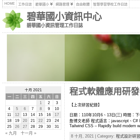
HOME
工作日誌
碧華國小
網路管理
自由軟體
智慧學習學校工作日誌
碧華國小資訊中心
碧華國小資訊管理工作日誌
程式軟體應用研發-進
十月 2021
一
二
三
四
五
六
日
1
2
3
【上次研習紀錄】
4
5
6
7
8
9
10
日期：110年10月6、13日(三) 時間：
11
12
13
14
15
16
17
詹博文老師 程式語言：javascript、C# 程式
18
19
20
21
22
23
24
Tailwind CSS – Rapidly build modern w
25
26
27
28
29
30
31
« 九月
十一月 »
8 十月, 2021 | Category:
程式設計研習