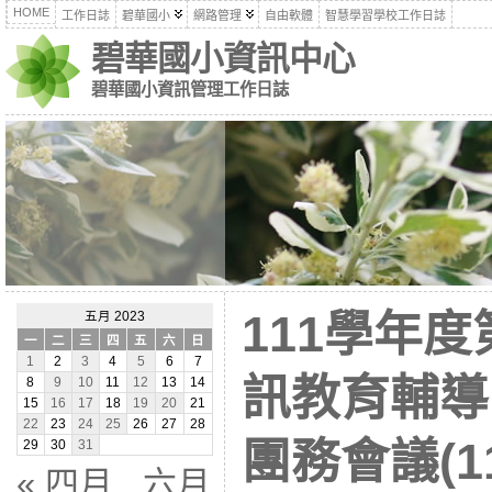
HOME
工作日誌
碧華國小
網路管理
自由軟體
智慧學習學校工作日誌
碧華國小資訊中心
碧華國小資訊管理工作日誌
111學年
五月 2023
一
二
三
四
五
六
日
1
2
3
4
5
6
7
訊教育輔導
8
9
10
11
12
13
14
15
16
17
18
19
20
21
22
23
24
25
26
27
28
團務會議(11
29
30
31
« 四月
六月