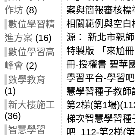
案與簡報審核標
作坊
(8)
相關範例與空白
數位學習精
源： 新北市親師
進方案
(16)
特製版 「來尬
數位學習高
冊-授權書 碧華
峰會
(2)
學習平台-學習吧
數學教育
(1)
慧學習種子教師認
新大樓施工
第2梯(第1場)(11
(36)
梯次智慧學習種
智慧學習
吧_112-第2梯(第2