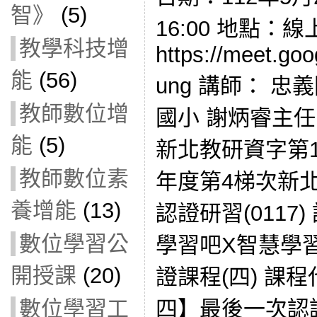
智》
(5)
16:00 地點：
教學科技增
https://meet.go
能
(56)
ung 講師： 忠
教師數位增
國小 謝炳睿主任
能
(5)
新北教研資字第112
教師數位素
年度第4梯次新
養增能
(13)
認證研習(0117) 
數位學習公
學習吧X智慧學
開授課
(20)
證課程(四) 課程
四】最後一次認
數位學習工