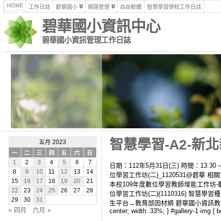
HOME
工作日誌
碧華國小
網路管理
自由軟體
智慧學習學校工作日誌
碧華國小資訊中心
碧華國小資訊管理工作日誌
智慧學習-A2-新北
五月 2023
一
二
三
四
五
六
日
1
2
3
4
5
6
7
日期：112年5月31日(三) 時間：13:3
8
9
10
11
12
13
14
位學習工作坊(二)_1120531@碧華 相
15
16
17
18
19
20
21
本校109年度數位學習教師增能工作坊-數
22
23
24
25
26
27
28
位學習工作坊(二)(1110316) 智慧
29
30
31
生平台→教育部因材網 碧華國小資訊教育中心-因材網 活動照片： 
« 四月
六月 »
center; width: 33%; } #gallery-1 img { bo