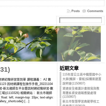
Posts
Comments
近期文章
1)
115年度公立高中職暨國中小
大屏(觸屏、雷板)採購案建置
台暨因材網初階研習簽到單 課程講義： A2 數
說明會(1150807)
123 因材網課程包操作手冊_20221104
學習-新北親師生平台暨因材網初階研習-數
資通安全維護計畫撰寫與教
(1110326) 相關網站： 新北市親師
育體系資安通報應變處理
(1150807)
ft; margin-top: 10px; text-align:
gallery_shortcode() […]
新北市智慧學習典範學校工
作會議(1150819)