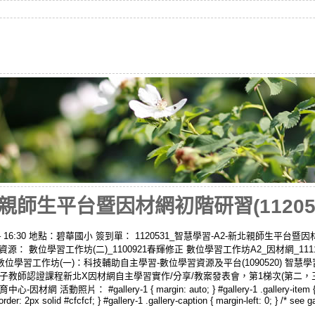
親師生平台暨因材網初階研習(112053
0 – 16:30 地點：碧華國小 簽到單： 1120531_智慧學習-A2-新北親師生平
關資源： 數位學習工作坊(二)_1100921春輝修正 數位學習工作坊A2_因材網_1111
位學習工作坊(一)：科技輔助自主學習-數位學習資源及平台(1090520) 智慧
學習種子教師認證課程新北X因材網自主學習實作/分享/教案發表會，第1梯次(第二，三場)
#gallery-1 { margin: auto; } #gallery-1 .gallery-item { float: le
rder: 2px solid #cfcfcf; } #gallery-1 .gallery-caption { margin-left: 0; } /* see 