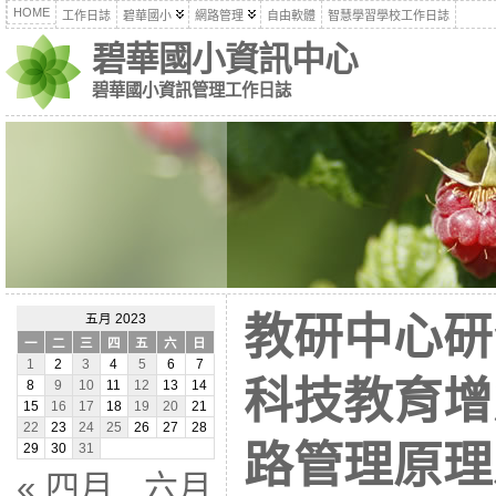
HOME
工作日誌
碧華國小
網路管理
自由軟體
智慧學習學校工作日誌
碧華國小資訊中心
碧華國小資訊管理工作日誌
教研中心研習
五月 2023
一
二
三
四
五
六
日
1
2
3
4
5
6
7
科技教育增
8
9
10
11
12
13
14
15
16
17
18
19
20
21
22
23
24
25
26
27
28
路管理原理
29
30
31
« 四月
六月