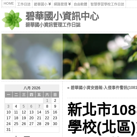
HOME
工作日誌
碧華國小
網路管理
自由軟體
智慧學習學校工作日誌
碧華國小資訊中心
碧華國小資訊管理工作日誌
«
碧華國小資安通報-入侵事件警訊(10811
八月 2026
一
二
三
四
五
六
日
1
2
新北市10
3
4
5
6
7
8
9
10
11
12
13
14
15
16
17
18
19
20
21
22
23
學校(北區
24
25
26
27
28
29
30
31