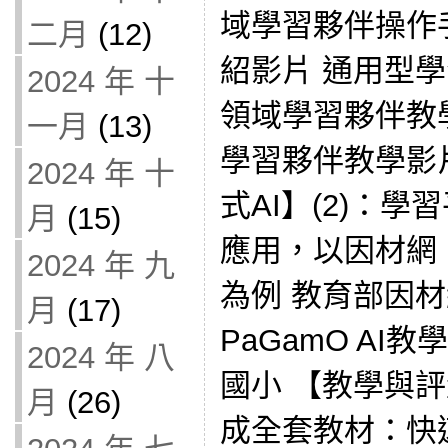
域學習夥伴操作
二月
(12)
紹影片 通用型
2024 年 十
領域學習夥伴教
一月
(13)
學習夥伴教學影
2024 年 十
式AI】(2)：學
月
(15)
應用，以因材網、Ge
2024 年 九
為例 教育部因材
月
(17)
PaGamO AI教學
2024 年 八
國小 【教學與評
月
(26)
成全套教材：快