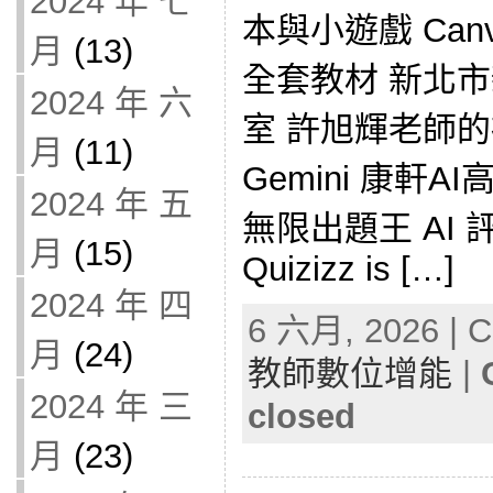
2024 年 七
本與小遊戲 Can
月
(13)
全套教材 新北
2024 年 六
室 許旭輝老師的社
月
(11)
Gemini 康軒AI
2024 年 五
無限出題王 AI 
月
(15)
Quizizz is […]
2024 年 四
6 六月, 2026 | C
月
(24)
教師數位增能
|
2024 年 三
closed
月
(23)