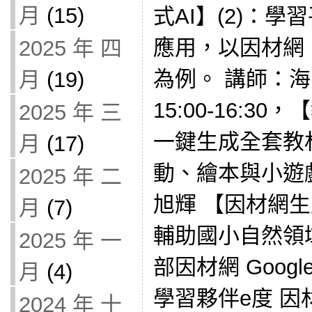
月
(15)
式AI】(2)：學
應用，以因材網、Ge
2025 年 四
為例。 講師：海
月
(19)
15:00-16:3
2025 年 三
一鍵生成全套教
月
(17)
動、繪本與小遊
2025 年 二
旭輝 【因材網生成
月
(7)
輔助國小自然領
2025 年 一
部因材網 Google
月
(4)
學習夥伴e度 因
2024 年 十