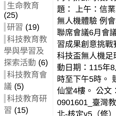
生命教育
題： 上午：信
(25)
無人機體驗 例會
研習
(19)
聯席會議6月會議紀錄
科技教育教
習成果創意挑戰
學與學習及
科技盃無人機足
探索活動
(6)
動日期：115年
科技教育會
時至下午5時。
議
(5)
仙堂4樓。 公文： 
科技教育研
0901601_
習
(15)
北-核定v5（修