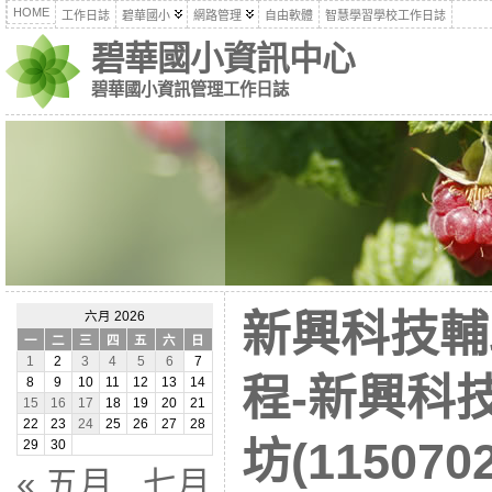
HOME
工作日誌
碧華國小
網路管理
自由軟體
智慧學習學校工作日誌
碧華國小資訊中心
碧華國小資訊管理工作日誌
新興科技輔
六月 2026
一
二
三
四
五
六
日
1
2
3
4
5
6
7
程-新興科
8
9
10
11
12
13
14
15
16
17
18
19
20
21
22
23
24
25
26
27
28
坊(115070
29
30
« 五月
七月