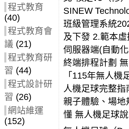
程式教育
SINEW Techn
(40)
班級管理系統2026
程式教育會
及下發 2.範本虛
議
(21)
伺服器端(自動化
程式教育研
終端排程計劃 無
習
(44)
「115年無人機
程式設計研
人機足球完整指
習
(26)
親子體驗、場地
網站維運
懂 無人機足球
(152)