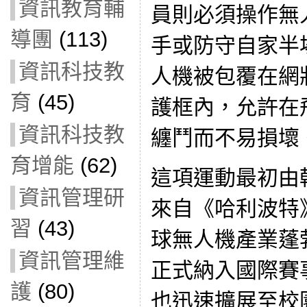
資訊教育輔
員則必須操作無
導團
(113)
手或防守自家半
資訊科技教
人機被包覆在網
育
(45)
護框內，允許在
資訊科技教
纏鬥而不易損壞
育增能
(62)
這項運動最初由
資訊管理研
來自《哈利波特
習
(43)
球無人機產業蓬
資訊管理維
正式納入國際賽
護
(80)
也迅速擴展至校