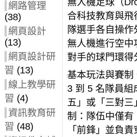
無人機足球（Dro
網路管理
合科技教育與飛
(38)
隊選手各自操作
網頁設計
(13)
無人機進行空中
網頁設計研
對手的球門環得
習
(13)
基本玩法與賽制
線上教學研
3 到 5 名隊
習
(4)
五」或「三對三
資訊教育研
制：隊伍中僅有 
習
(48)
「前鋒」並負責