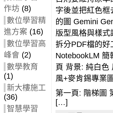
作坊
(8)
字後並把紅色框去
數位學習精
的圖 Gemini
進方案
(16)
版型風格與樣式
數位學習高
拆分PDF檔的好工具
峰會
(2)
NotebookLM 
數學教育
頁 背景: 純白色 
(1)
風+麥肯錫專業
新大樓施工
第一頁: 階梯圖 
(36)
[…]
智慧學習