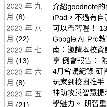
2023 年 九
介紹goodnot
月
(8)
iPad，不過有
2023 年 八
可以帶著喔！ 13:
月
(22)
Google AI 
南：邀請本校資
2023 年 七
享 例會報告： 
月
(13)
4月會議紀錄 研
2023 年 六
玩家到校園推手：玩轉
月
(8)
神助攻與智慧提
2023 年 五
學魅力。 研習
月
(21)