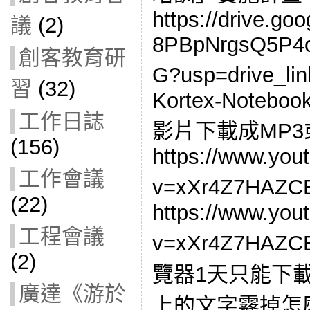
https://drive.goo
議
(2)
8PBpNrgsQ5P4o
創客教育研
G?usp=drive_
習
(32)
Kortex-Noteboo
工作日誌
影片下載成MP3
(156)
https://www.you
工作會議
v=xXr4Z7HAZ
(22)
https://www.you
工程會議
v=xXr4Z7HA
(2)
覽器1天只能下載1
廣達《游於
上的文字霧掉怎