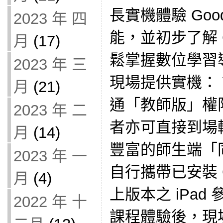
長實機體驗 Good
2023 年 四
能，並初步了解 C
月
(17)
鬆掌握數位學習
2023 年 三
現場提供實機： 
月
(21)
通「教師版」權限
2023 年 二
者亦可直接到場
月
(14)
豐富的師生端「
2023 年 一
自行攜帶已安裝 G
月
(4)
上版本之 iPad
2022 年 十
課程體驗後，現