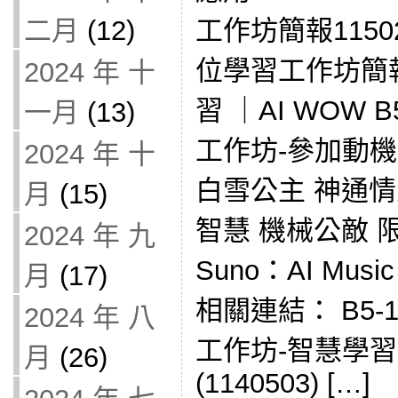
二月
(12)
工作坊簡報1150
位學習工作坊簡報
2024 年 十
習 ｜AI WOW 
一月
(13)
工作坊-參加動機
2024 年 十
白雪公主 神通情人
月
(15)
智慧 機械公敵 限
2024 年 九
Suno：AI Musi
月
(17)
相關連結： B5-
2024 年 八
工作坊-智慧學
月
(26)
(1140503) […]