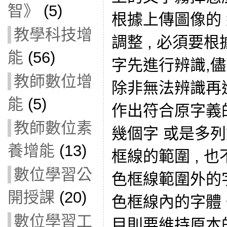
智》
(5)
根據上傳圖像的
教學科技增
調整 , 必須要
能
(56)
字先進行辨識,
教師數位增
除非無法辨識再
能
(5)
作出符合原字義
教師數位素
幾個字 或是多列
養增能
(13)
框線的範圍 , 
數位學習公
色框線範圍外的
開授課
(20)
色框線內的字體 
數位學習工
目則要維持原本