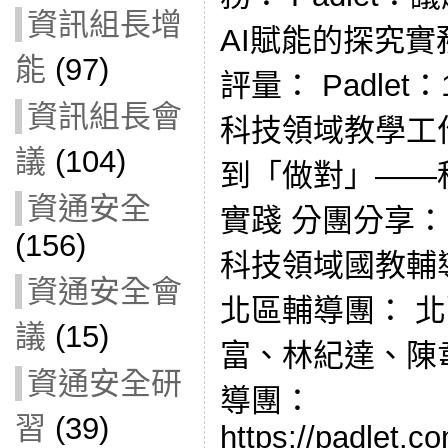
資訊組長增
AI賦能的探究實
能
(97)
評量： Padle
資訊組長會
科技領域教學工
議
(104)
到「做對」——
資通安全
實踐 分團分享
(156)
科技領域國教輔
資通安全會
北區輔導團： 
議
(15)
富、林紀達、陳
資通安全研
導團：
習
(39)
https://padlet.c