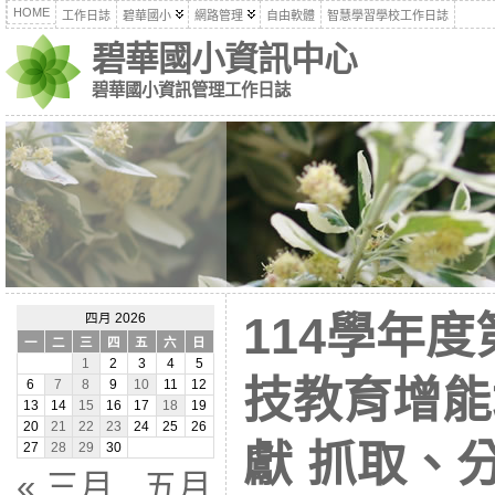
HOME
工作日誌
碧華國小
網路管理
自由軟體
智慧學習學校工作日誌
碧華國小資訊中心
碧華國小資訊管理工作日誌
114學年
四月 2026
一
二
三
四
五
六
日
1
2
3
4
5
技教育增能
6
7
8
9
10
11
12
13
14
15
16
17
18
19
20
21
22
23
24
25
26
獻 抓取、
27
28
29
30
« 三月
五月