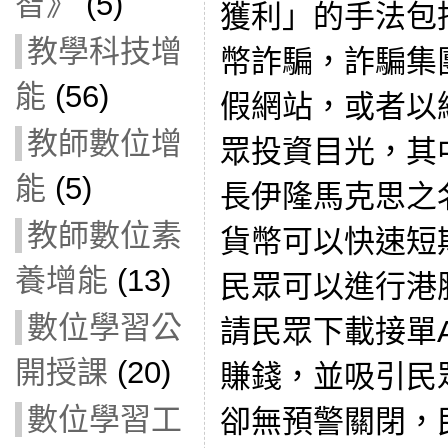
智》
(5)
獲利」
的手法包
教學科技增
幣詐騙，
詐騙集
能
(56)
假網站，或者以
教師數位增
眾投資目光，其
能
(5)
長伊隆馬克思之
教師數位素
貨幣可以快速短
養增能
(13)
民眾可以進行港
數位學習公
請民眾下載接單
開授課
(20)
賺錢，並吸引民
數位學習工
卻無預警關閉，