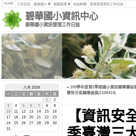
HOME
工作日誌
碧華國小
網路管理
自由軟體
智慧學習學校工作日誌
碧華國小資訊中心
碧華國小資訊管理工作日誌
«
109學年度第2學期國小資訊輔導團板
八月 2026
雙和分區輔導座談(1100414)
一
二
三
四
五
六
日
1
2
3
4
5
6
7
8
9
【資訊安全
10
11
12
13
14
15
16
17
18
19
20
21
22
23
24
25
26
27
28
29
30
季臺灣三
31