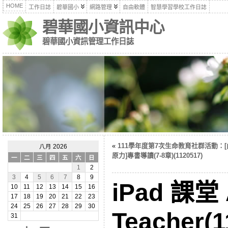
HOME
工作日誌
碧華國小
網路管理
自由軟體
智慧學習學校工作日誌
碧華國小資訊中心
碧華國小資訊管理工作日誌
«
111學年度第7次生命教育社群活動：
八月 2026
原力]專書導讀(7-8章)(1120517)
一
二
三
四
五
六
日
1
2
3
4
5
6
7
8
9
iPad 課堂 
10
11
12
13
14
15
16
17
18
19
20
21
22
23
24
25
26
27
28
29
30
Teacher(1
31