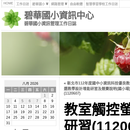
HOME
工作日誌
碧華國小
網路管理
自由軟體
智慧學習學校工作日誌
碧華國小資訊中心
碧華國小資訊管理工作日誌
«
新北市112年度國中小資訊科技優良
八月 2026
選教學設計增能研習及競賽說明(國小場
一
二
三
四
五
六
日
(1120607)
1
2
3
4
5
6
7
8
9
教室觸控螢
10
11
12
13
14
15
16
17
18
19
20
21
22
23
24
25
26
27
28
29
30
研習(1120
31