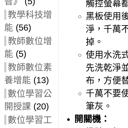
智》
(5)
觸控螢幕
教學科技增
黑板使用
能
(56)
淨，千萬
教師數位增
掉。
能
(5)
使用水洗
教師數位素
先洗乾淨並
養增能
(13)
布，方便
千萬不要
數位學習公
筆灰。
開授課
(20)
開關機：
數位學習工