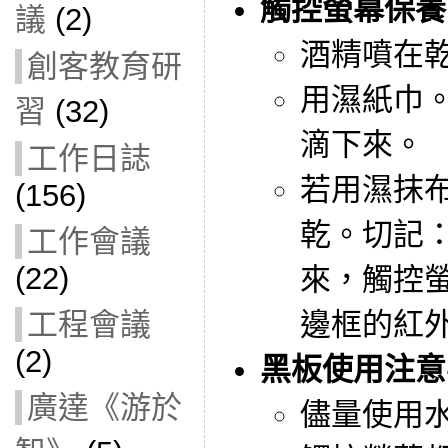
觸控螢幕保養
議
(2)
酒精噴在
創客教育研
用濕紙巾
習
(32)
滴下來。
工作日誌
若用濕抹
(156)
乾。切記
工作會議
(22)
來，觸控
工程會議
邊框的紅
(2)
黑板使用注意
廣達《游於
儘量使用