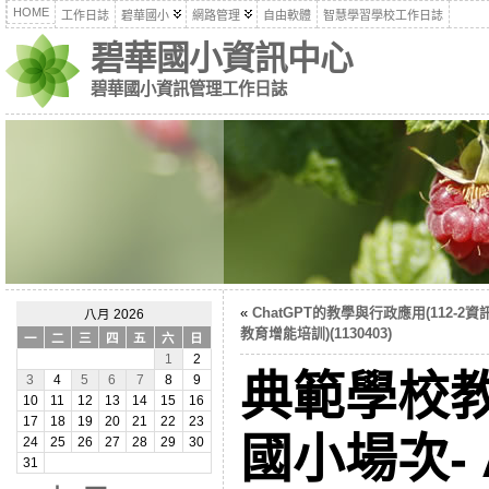
HOME
工作日誌
碧華國小
網路管理
自由軟體
智慧學習學校工作日誌
碧華國小資訊中心
碧華國小資訊管理工作日誌
«
ChatGPT的教學與行政應用(112-2
八月 2026
教育增能培訓)(1130403)
一
二
三
四
五
六
日
1
2
典範學校
3
4
5
6
7
8
9
10
11
12
13
14
15
16
17
18
19
20
21
22
23
國小場次-
24
25
26
27
28
29
30
31