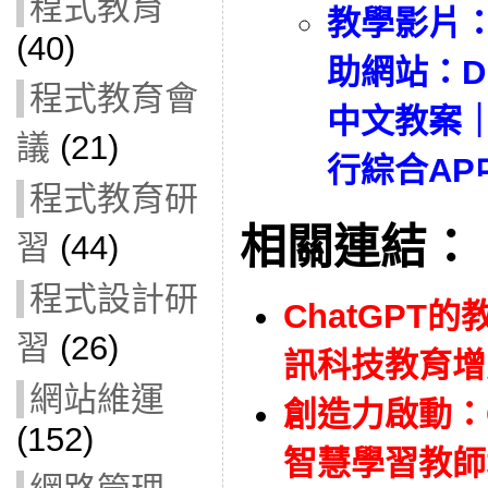
程式教育
教學影片
(40)
助網站：Di
程式教育會
中文教案｜與
議
(21)
行綜合AP
程式教育研
相關連結：
習
(44)
程式設計研
ChatGPT的
習
(26)
訊科技教育增能培
網站維運
創造力啟動：C
(152)
智慧學習教師增