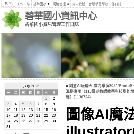
HOME
工作日誌
碧華國小
網路管理
自由軟體
智慧學習學校工作日誌
碧華國小資訊中心
碧華國小資訊管理工作日誌
«
創意AI玩翻天-威力導演2024/PhotoS
八月 2026
混搭應用（113暑期教師教學科技增能
一
二
三
四
五
六
日
程）(1130724)
1
2
3
4
5
6
7
8
9
圖像AI魔法
10
11
12
13
14
15
16
17
18
19
20
21
22
23
24
25
26
27
28
29
30
illustrato
31