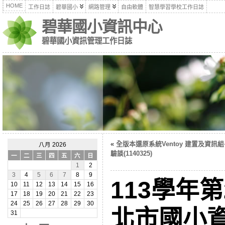
HOME
工作日誌
碧華國小
網路管理
自由軟體
智慧學習學校工作日誌
碧華國小資訊中心
碧華國小資訊管理工作日誌
«
全版本還原系統Ventoy 建置及資訊
八月 2026
驗談(1140325)
一
二
三
四
五
六
日
1
2
3
4
5
6
7
8
9
113學年
10
11
12
13
14
15
16
17
18
19
20
21
22
23
24
25
26
27
28
29
30
北市國小
31