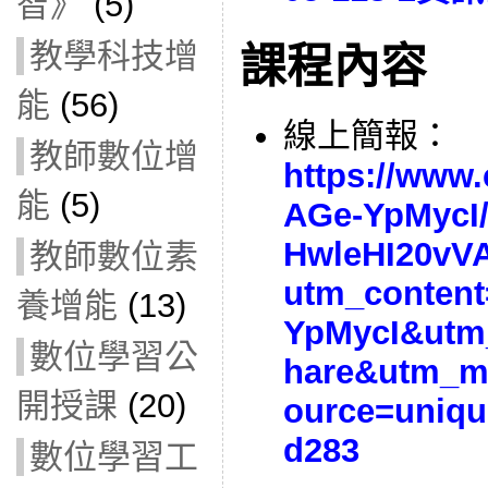
智》
(5)
教學科技增
課程內容
能
(56)
線上簡報：
教師數位增
https://www
能
(5)
AGe-YpMycI/
HwleHI20vVA
教師數位素
utm_conten
養增能
(13)
YpMycI&utm
數位學習公
hare&utm_m
開授課
(20)
ource=uniqu
d283
數位學習工