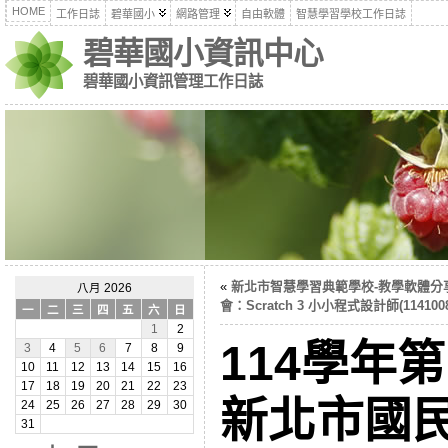
HOME
工作日誌
碧華國小
網路管理
自由軟體
智慧學習學校工作日誌
碧華國小資訊中心
碧華國小資訊管理工作日誌
«
新北市智慧學習典範學校-教學軟體分
八月 2026
會：Scratch 3 小小程式設計師(1141008
一
二
三
四
五
六
日
1
2
114學年
3
4
5
6
7
8
9
10
11
12
13
14
15
16
17
18
19
20
21
22
23
新北市國
24
25
26
27
28
29
30
31