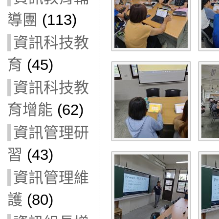
導團
(113)
資訊科技教
育
(45)
資訊科技教
育增能
(62)
資訊管理研
習
(43)
資訊管理維
護
(80)