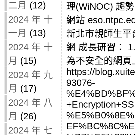
二月
(12)
理(WiNOC)
2024 年 十
網站 eso.ntpc.e
一月
(13)
新北市親師生平
2024 年 十
網 成長研習： 1.
月
(15)
為不安全的網頁
https://blog.xuit
2024 年 九
93076-
月
(17)
%E4%BD%BF%E
2024 年 八
+Encryption+
%E5%B0%8E%E
月
(26)
EF%BC%8C%E
2024 年 七