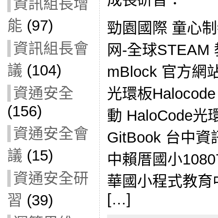
資訊組長增
能
(97)
勁園國際 童心制物
資訊組長會
网-全球STEA
議
(104)
mBlock 官方網站
資通安全
光環板Halocode
(156)
動 HaloCode光環
資通安全會
GitBook 台
議
(15)
中賴厝國小1080
資通安全研
華國小程式教育中心
[…]
習
(39)