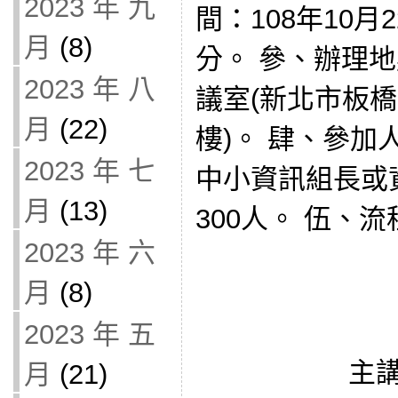
2023 年 九
間：108年10月
月
(8)
分。 參、辦理地
2023 年 八
議室(新北市板橋
月
(22)
樓)。 肆、參
2023 年 七
中小資訊組長或
月
(13)
300人。 伍、流
2023 年 六
月
(8)
2023 年 五
主
月
(21)