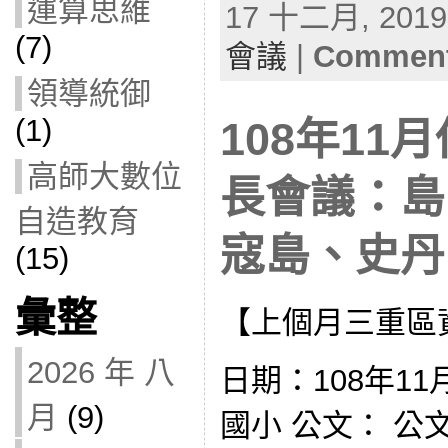
運算思維
17 十二月, 2019 
(7)
會議
|
Comment
領導統御
(1)
108年11
高師大數位
長會議：島
自造教育
寇島、史丹島(
(15)
彙整
【上個月三重區
2026 年 八
日期：108年11
月
(9)
國小 公文： 公文10