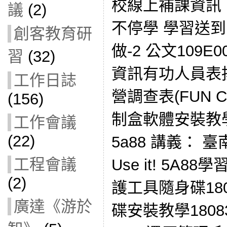
校線上補課資訊 1
議
(2)
不停學 學習送
創客教育研
做-2 公文109E0
習
(32)
資訊有功人員表揚
工作日誌
營調查表(FUN C
(156)
制盒軟體安裝教學
工作會議
(22)
5a88 講義： 臺南
工程會議
Use it! 5A8
(2)
護工具隨身碟180
廣達《游於
碟安裝教學180