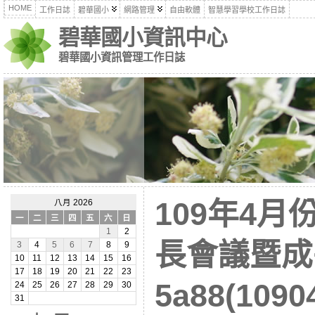
HOME
工作日誌
碧華國小
網路管理
自由軟體
智慧學習學校工作日誌
碧華國小資訊中心
碧華國小資訊管理工作日誌
109年4
八月 2026
一
二
三
四
五
六
日
1
2
長會議暨成
3
4
5
6
7
8
9
10
11
12
13
14
15
16
17
18
19
20
21
22
23
5a88(1090
24
25
26
27
28
29
30
31