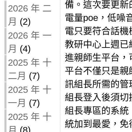
備。這次要更新
2026 年 二
電量poe，低噪
月
(2)
電只要符合話機
2026 年 一
教研中心上週已
月
(4)
進親師生平台，
2025 年 十
平台不僅只是親
二月
(7)
訊組長所需的管
2025 年 十
組長登入後須切
一月
(7)
組長專區的系統
2025 年 十
統加到最愛，免
月
(8)