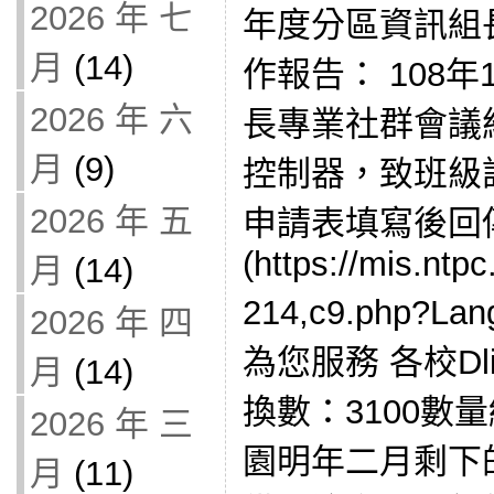
2026 年 七
年度分區資訊組
月
(14)
作報告： 108
2026 年 六
長專業社群會議
月
(9)
控制器，致班級
2026 年 五
申請表填寫後回
(https://mis.ntp
月
(14)
214,c9.php?L
2026 年 四
為您服務 各校Dli
月
(14)
換數：3100數量
2026 年 三
園明年二月剩下
月
(11)