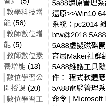
智》
(5)
5a88還原管理
教學科技增
還原>>Win10 6
能
(56)
系統：pc2014
教師數位增
btw@2018 5
能
(5)
5A88虛擬磁碟
教師數位素
育局Maker社群
養增能
(13)
5A88維護工具
件： 程式軟體
數位學習公
5A88電腦管理系統(
開授課
(20)
命令 | Microsoft
數位學習工