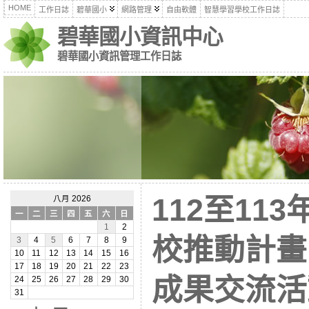
HOME
工作日誌
碧華國小
網路管理
自由軟體
智慧學習學校工作日誌
碧華國小資訊中心
碧華國小資訊管理工作日誌
112至11
八月 2026
一
二
三
四
五
六
日
1
2
校推動計畫
3
4
5
6
7
8
9
10
11
12
13
14
15
16
17
18
19
20
21
22
23
成果交流活動」
24
25
26
27
28
29
30
31