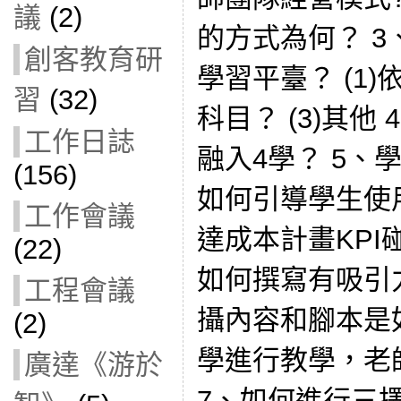
議
(2)
的方式為何？ 
創客教育研
學習平臺？ (1)
習
(32)
科目？ (3)其他
工作日誌
融入4學？ 5、學習
(156)
如何引導學生使用
工作會議
達成本計畫KPI碰
(22)
如何撰寫有吸引力
工程會議
攝內容和腳本是如
(2)
學進行教學，老
廣達《游於
7、如何進行三