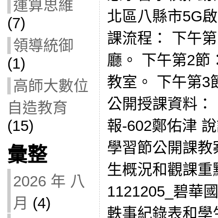
運算思維
北區八縣市5G啟動
(7)
課流程： 下午
領導統御
廳。 下午第2節
(1)
教室。 下午第
高師大數位
公開授課資料：
自造教育
(15)
報-602鄭佑津
學習節公開課教案
彙整
生概況和觀課重
2026 年 八
1121205_碧
月
(4)
軼事紀錄表和學