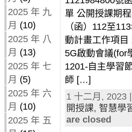
112198480
2025 年 九
單 公開授課期程表 
月
(10)
（函）112至1
2025 年 八
動計畫工作項目 2
月
(13)
5G啟動會議(fo
2025 年 七
1201-自主學習
月
(5)
師 […]
2025 年 六
1 十二月, 2023 |
月
(10)
開授課,
智慧學
are closed
2025 年 五