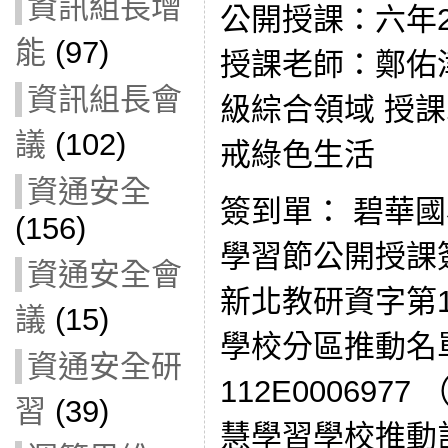
資訊組長增
公開授課：六年
能
(97)
授課老師：鄭佑
資訊組長會
級綜合領域 授
議
(102)
戒綠色生活
資通安全
簽到單： 碧華國
(156)
學習節公開授課
資通安全會
新北教研資字第11
議
(15)
學校分區推動名
資通安全研
112E0006977
習
(39)
慧學習學校推動計畫