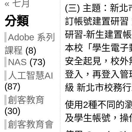
« 七月
(三) 主題：新
分類
訂帳號建置研習
研習-新生建置
Adobe 系列
本校「學生電子
課程
(8)
安全起見，校外
NAS
(73)
登入，再登入管
人工智慧AI
(87)
級 新北市校務
創客教育
使用2種不同的
(30)
及學生帳號，操
創客教育會