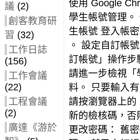
使用 Google 
議
(2)
學生帳號管理。 使
創客教育研
生帳號 登入帳
習
(32)
。 設定自訂帳
工作日誌
訂帳號」操作步
(156)
請進一步檢視「
工作會議
(22)
料。 只要輸入
工程會議
請按瀏覽器上的
(2)
新的檢核碼，否
廣達《游於
更改密碼： 舊