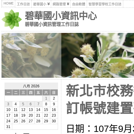
HOME
工作日誌
碧華國小
網路管理
自由軟體
智慧學習學校工作日誌
碧華國小資訊中心
碧華國小資訊管理工作日誌
新北市校務
八月 2026
一
二
三
四
五
六
日
1
2
訂帳號建置研習
3
4
5
6
7
8
9
10
11
12
13
14
15
16
17
18
19
20
21
22
23
24
25
26
27
28
29
30
日期：107年9
31