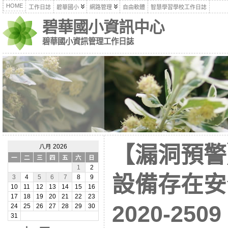
HOME
工作日誌
碧華國小
網路管理
自由軟體
智慧學習學校工作日誌
碧華國小資訊中心
碧華國小資訊管理工作日誌
【漏洞預警】
八月 2026
一
二
三
四
五
六
日
1
2
設備存在安全
3
4
5
6
7
8
9
10
11
12
13
14
15
16
17
18
19
20
21
22
23
2020-250
24
25
26
27
28
29
30
31