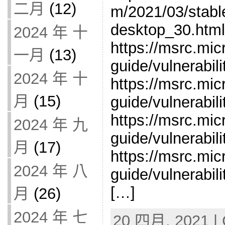
二月
(12)
m/2021/03/stabl
desktop_30.html
2024 年 十
https://msrc.mic
一月
(13)
guide/vulnerabi
2024 年 十
https://msrc.mic
月
(15)
guide/vulnerabi
https://msrc.mic
2024 年 九
guide/vulnerabi
月
(17)
https://msrc.mic
2024 年 八
guide/vulnerabi
[…]
月
(26)
2024 年 七
20 四月, 2021 | 