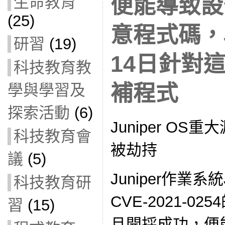
便能導致設
生命教育
(25)
意程式碼，J
研習
(19)
14日針對
科技教育教
補程式
學與學習及
探索活動
(6)
Juniper O
科技教育會
被劫持
議
(5)
Juniper作業系
科技教育研
CVE-2021-
習
(15)
旦開採成功，便