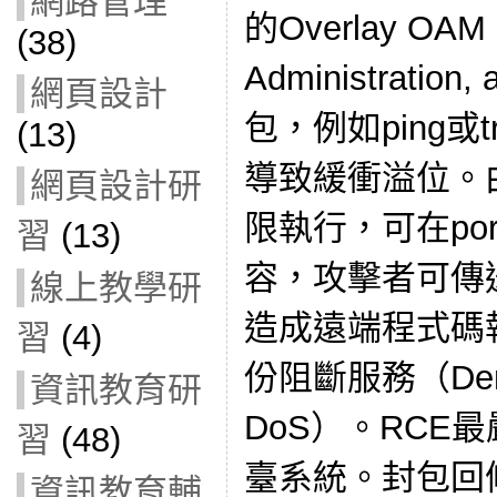
網路管理
的Overlay OAM（
(38)
Administration
網頁設計
包，例如ping或t
(13)
導致緩衝溢位。
網頁設計研
限執行，可在por
習
(13)
容，攻擊者可傳
線上教學研
造成遠端程式碼
習
(4)
份阻斷服務（Denial
資訊教育研
DoS）。RCE
習
(48)
臺系統。封包回
資訊教育輔