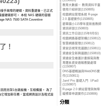
223)
(1150820)
教育大數據－ 教育資料平臺
使用介紹研習(1150805)
即啟動接手故障的硬碟，資料重建後，已正式
校園網站管理系統 R-page
硬碟即可。 本校 NAS 硬碟的容錯
2.0 基礎實作(1150805)
AS 7500 SATA Coventive
碧華國小115學年度新進教師
資訊研習(1150803)
資訊工作日誌(115年8月份)
校園網路基礎架構(1150812)
智慧網路管理(1150812)
了！
資安訪視常見議題(1150811)
資通安全新興議題(1150810)
資通安全維護計畫撰寫與教
育體系資安通報應變處理
(1150807)
DNS基礎概論與WebDNS實
作(1150811)
Jamf Pro 基礎入門（iPad）
(1150807)
R-page 2.0 網站管理與無障
因而另架1台跳板機，互相備援。 為了
礙標章申請實作(1150806)
再為它增加新任務，當成網頁設計及程式設
分類