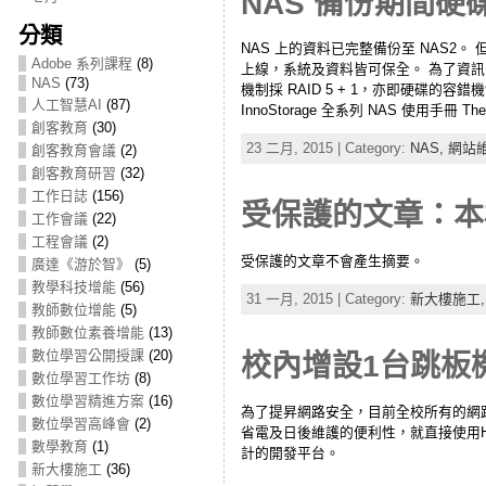
NAS 備份期間硬
分類
NAS 上的資料已完整備份至 NAS2
Adobe 系列課程
(8)
上線，系統及資料皆可保全。 為了資訊
NAS
(73)
機制採 RAID 5 + 1，亦即硬碟的容錯機制主要
人工智慧AI
(87)
InnoStorage 全系列 NAS 使用手冊 The 3war
創客教育
(30)
23 二月, 2015 | Category:
NAS,
網站
創客教育會議
(2)
創客教育研習
(32)
工作日誌
(156)
受保護的文章：本
工作會議
(22)
工程會議
(2)
受保護的文章不會產生摘要。
廣達《游於智》
(5)
教學科技增能
(56)
31 一月, 2015 | Category:
新大樓施工
教師數位增能
(5)
教師數位素養增能
(13)
數位學習公開授課
(20)
校內增設1台跳板
數位學習工作坊
(8)
數位學習精進方案
(16)
為了提昇網路安全，目前全校所有的網
數位學習高峰會
(2)
省電及日後維護的便利性，就直接使用H
數學教育
(1)
計的開發平台。
新大樓施工
(36)