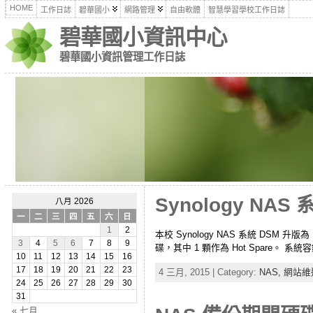
HOME
工作日誌
碧華國小
網路管理
自由軟體
智慧學習學校工作日誌
碧華國小資訊中心
碧華國小資訊管理工作日誌
Synology NAS
八月 2026
一
二
三
四
五
六
日
1
2
本校 Synology NAS 系統 DSM 升版為
3
4
5
6
7
8
9
碟，其中 1 顆作為 Hot Spare。 系統容
10
11
12
13
14
15
16
17
18
19
20
21
22
23
4 三月, 2015 | Category:
NAS,
網站維
24
25
26
27
28
29
30
31
« 七月