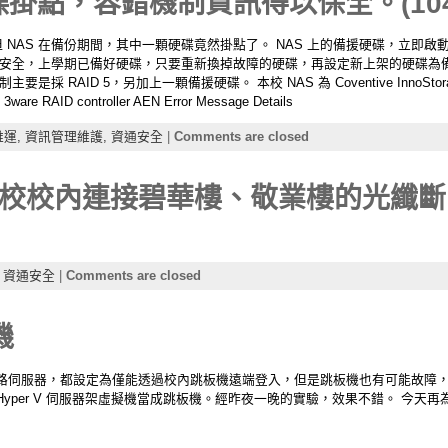
碟掛點，容錯機制資訊得以保全。(1040
。 但 NAS 在備份期間，其中一顆硬碟竟然掛點了。 NAS 上的備援硬碟，立
安全，上學期已備好硬碟，只要重新換掉故障的硬碟，再設定新上架的硬碟為備援
是採 RAID 5，另加上一顆備援硬碟。 本校 NAS 為 Coventive InnoStorage N
e RAID controller AEN Error Message Details
維運,
資訊管理維護,
資通安全
|
Comments are closed
校校內連接碧華樓、敬業樓的光纖斷
,
資通安全
|
Comments are closed
機
路伺服器，都設定為僅能透過校內跳板機遠端登入，但是跳板機也有可能故障，
yper V 伺服器架虛擬機當成跳板機。經昨夜一晚的實驗，效果不錯。 今天