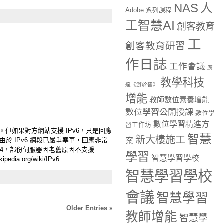
人
NAS
Adobe 系列課程
工智慧AI
創客教育
工
創客教育研習
作日誌
工作會議
廣
教學科技
達《游於智》
增能
教師數位素養增能
數位學習公開授課
數位學
數位學習精進方
習工作坊
分鐘。但如果對方網站支援 IPv6，只是回應
智慧
新大樓施工
案
但由於 IPv6 網段已嚴重塞車，回應非常
v4，部份伺服器因老舊原因不支援
學習
智慧學習學校
.org/wiki/IPv6
智慧學習學校
會議
智慧學習
Older Entries »
教師增能
智慧學