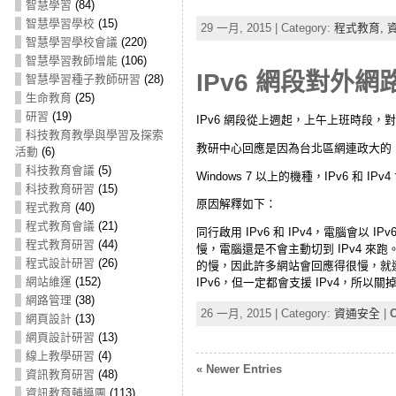
智慧學習
(84)
智慧學習學校
(15)
29 一月, 2015 | Category:
程式教育,
智慧學習學校會議
(220)
智慧學習教師增能
(106)
IPv6 網段對外
智慧學習種子教師研習
(28)
生命教育
(25)
研習
(19)
IPv6 網段從上週起，上午上班時段
科技教育教學與學習及探索
教研中心回應是因為台北區網連政大的 
活動
(6)
科技教育會議
(5)
Windows 7 以上的機種，IPv6 和 
科技教育研習
(15)
原因解釋如下：
程式教育
(40)
程式教育會議
(21)
同行啟用 IPv6 和 IPv4，電腦會以 
程式教育研習
(44)
慢，電腦還是不會主動切到 IPv4 來跑。
程式設計研習
(26)
的慢，因此許多網站會回應得很慢，就連本
網站維運
(152)
IPv6，但一定都會支援 IPv4，所以關掉 IP
網路管理
(38)
26 一月, 2015 | Category:
資通安全
|
C
網頁設計
(13)
網頁設計研習
(13)
線上教學研習
(4)
« Newer Entries
資訊教育研習
(48)
資訊教育輔導團
(113)