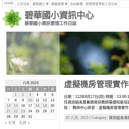
HOME
工作日誌
碧華國小
網路管理
自由軟體
智慧學習學校工作日誌
碧華國小資訊中心
碧華國小資訊管理工作日誌
虛擬機房管理實作(1
八月 2023
一
二
三
四
五
六
日
1
2
3
4
5
6
日期：112年8月17日(四) 時間：13:
7
8
9
10
11
12
13
任資訊組長暨暑期資訊教師基礎知能培訓研習實
14
15
16
17
18
19
20
結： 教研中心研習：虛擬機房管理實作＆DN
21
22
23
24
25
26
27
28
29
30
31
10 八月, 2023 | Category:
資訊組長增
« 七月
九月 »