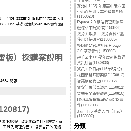
新北市115學年度高中職暨國
中小資訊組長業務聯繫會議
(1150820)
 112E0003813 新北市112學年度新
R-page 2.0 網站管理與無障
817.DNS基礎概論與WebDNS實作(顯
礙標章申請實作(1150806)
教育大數據－ 教育資料平臺
使用介紹研習(1150805)
校園網站管理系統 R-page
2.0 基礎實作(1150805)
雷板）採購案說明
碧華國小115學年度新進教師
資訊研習(1150803)
資訊工作日誌(115年8月份)
校園網路基礎架構(1150812)
84634 簡報：
智慧網路管理(1150812)
資安訪視常見議題(1150811)
資通安全新興議題(1150810)
DNS基礎概論與WebDNS實
作(1150811)
0817)
Jamf Pro 基礎入門（iPad）
(1150807)
17_碧華國小校務行政系統學生自訂帳號、家
分類
，再登入管理介面。 搜尋自己的班級