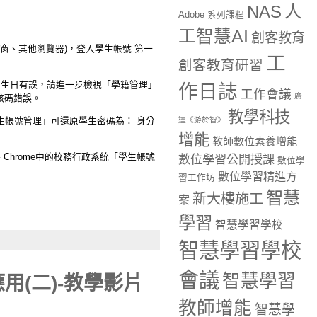
人
NAS
Adobe 系列課程
工智慧AI
創客教育
無痕式視窗、其他瀏覽器)，登入學生帳號 第一
工
創客教育研習
生生日有誤，請進一步檢視「學籍管理」
作日誌
工作會議
廣
核碼錯誤。
教學科技
學生帳號管理」可還原學生密碼為： 身分
達《游於智》
增能
教師數位素養增能
Chrome中的校務行政系統「學生帳號
數位學習公開授課
數位學
數位學習精進方
習工作坊
智慧
新大樓施工
案
學習
智慧學習學校
智慧學習學校
會議
智慧學習
用(二)-教學影片
教師增能
智慧學