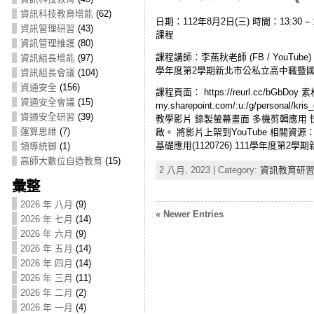
資訊科技教育增能
(62)
日期：112年8月2日(三) 時間：13:30 
資訊管理研習
(43)
課程
資訊管理維護
(80)
課程講師：李燕秋老師 (FB / YouTu
資訊組長增能
(97)
學年度第2學期新北市公私立高中職暨國中小教
資訊組長會議
(104)
資通安全
(156)
課程頁面： https://reurl.cc/bGbDoy 素材
資通安全會議
(15)
my.sharepoint.com/:u:/g/persona
資通安全研習
(39)
教學影片 錄製螢幕畫面 多機剪輯應用 快速匯入簡
運算思維
(7)
啟。 將影片上架到YouTube 相關資源：
基礎應用(1120726) 111學年度第2學
領導統御
(1)
高師大數位自造教育
(15)
2 八月, 2023 | Category:
資訊教育研
彙整
2026 年 八月
(9)
« Newer Entries
2026 年 七月
(14)
2026 年 六月
(9)
2026 年 五月
(14)
2026 年 四月
(14)
2026 年 三月
(11)
2026 年 二月
(2)
2026 年 一月
(4)