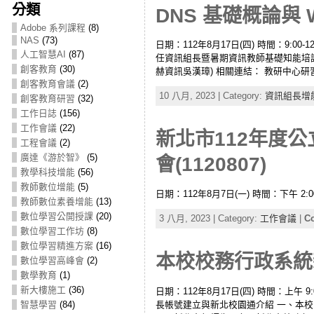
分類
DNS 基礎概論與 We
Adobe 系列課程
(8)
NAS
(73)
日期：112年8月17日(四) 時間：9:0
人工智慧AI
(87)
任資訊組長暨暑期資訊教師基礎知能培訓研習實施
創客教育
(30)
赫資訊吳漢璋) 相關連結： 教研中心研習：
創客教育會議
(2)
10 八月, 2023 | Category:
資訊組長增
創客教育研習
(32)
工作日誌
(156)
工作會議
(22)
新北市112年度
工程會議
(2)
廣達《游於智》
(5)
會(1120807)
教學科技增能
(56)
教師數位增能
(5)
日期：112年8月7日(一) 時間：下午 2:00 地
教師數位素養增能
(13)
數位學習公開授課
(20)
3 八月, 2023 | Category:
工作會議
|
Co
數位學習工作坊
(8)
數位學習精進方案
(16)
本校校務行政系統新
數位學習高峰會
(2)
數學教育
(1)
新大樓施工
(36)
日期：112年8月17日(四) 時間：上午 
長帳號建立與新北校園通介紹 一、本
智慧學習
(84)