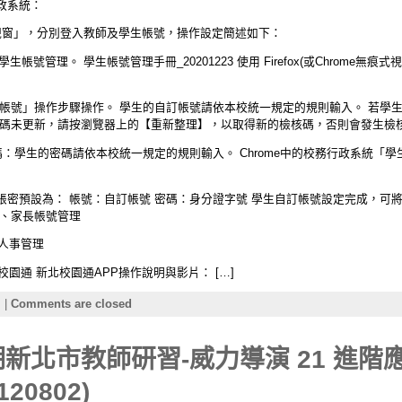
政系統：
視窗」，分別登入教師及學生帳號，操作設定簡述如下：
號→學生帳號管理。 學生帳號管理手冊_20201223 使用 Firefox(或Chrome
訂帳號」操作步驟操作。 學生的自訂帳號請依本校統一規定的規則輸入。 若學
核碼未更新，請按瀏覽器上的【重新整理】，以取得新的檢核碼，否則會發生檢
碼：學生的密碼請依本校統一規定的規則輸入。 Chrome中的校務行政系統「
密預設為： 帳號：自訂帳號 密碼：身分證字號 學生自訂帳號設定完成，可將 
三、家長帳號管理
長人事管理
北校園通 新北校園通APP操作說明與影片： […]
習
|
Comments are closed
期新北市教師研習-威力導演 21 進階應
0802)