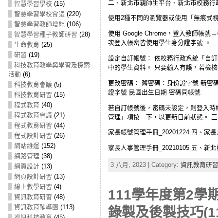
二、新北市親師生平台、新北市校務行
智慧學習學校
(15)
智慧學習學校會議
(220)
使用2種不同的瀏覽器或使用「無痕式
智慧學習教師增能
(106)
使用 Google Chrome，登入教師帳
智慧學習種子教師研習
(28)
次登入帳密皆使用學生身分證字號 。
生命教育
(25)
研習
(19)
設定自訂帳號： 依校務行政系統「自
科技教育教學與學習及探索
中的學生資料。 只要輸入有誤，若檢
活動
(6)
更改密碼： 舊密碼：身份證字號 新密
科技教育會議
(5)
證字號 民國出生日期 密碼同帳號
科技教育研習
(15)
程式教育
(40)
若自訂帳號後，密碼未設定，則登入時帳
程式教育會議
(21)
管理」項按一下，以更新目前狀態。 
程式教育研習
(44)
家長帳號管理手冊_20201224 四、家
程式設計研習
(26)
網站維運
(152)
家長人事管理手冊_20210105 五、新
網路管理
(38)
3 八月, 2023 | Category:
資訊教育研
網頁設計
(13)
網頁設計研習
(13)
線上教學研習
(4)
111學年度第2學
資訊教育研習
(48)
資訊教育輔導團
(113)
錄製及後製技巧(112
資訊科技教育
(45)