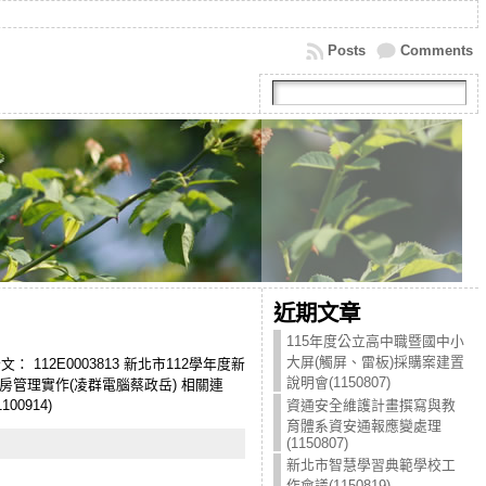
Posts
Comments
近期文章
115年度公立高中職暨國中小
大屏(觸屏、雷板)採購案建置
 112E0003813 新北市112學年度新
說明會(1150807)
擬機房管理實作(凌群電腦蔡政岳) 相關連
0914)
資通安全維護計畫撰寫與教
育體系資安通報應變處理
(1150807)
新北市智慧學習典範學校工
作會議(1150819)