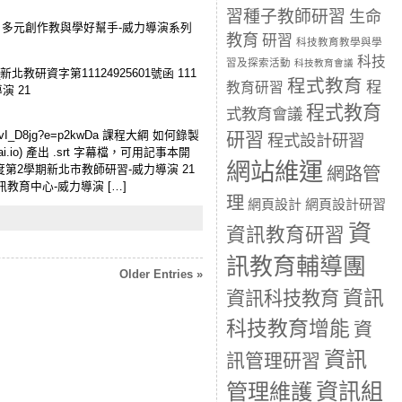
習種子教師研習
生命
M 課程系列：多元創作教與學好幫手-威力導演系列
教育
研習
科技教育教學與學
科技
習及探索活動
科技教育會議
教研資字第11124925601號函 111
程式教育
程
教育研習
演 21
程式教育
式教育會議
RVVLftvI_D8jg?e=p2kwDa 課程大綱 如何錄製
研習
程式設計研習
.io) 產出 .srt 字幕檔，可用記事本開
網站維運
學年度第2學期新北市教師研習-威力導演 21
網路管
資訊教育中心-威力導演 […]
理
網頁設計
網頁設計研習
資
資訊教育研習
訊教育輔導團
Older Entries »
資訊
資訊科技教育
科技教育增能
資
資訊
訊管理研習
資訊組
管理維護