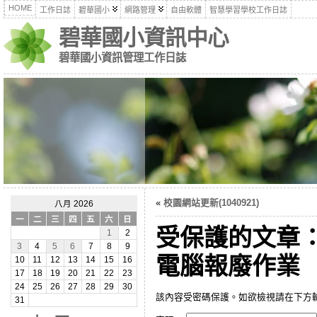
HOME
工作日誌
碧華國小
網路管理
自由軟體
智慧學習學校工作日誌
碧華國小資訊中心
碧華國小資訊管理工作日誌
«
校園網站更新(1040921)
八月 2026
一
二
三
四
五
六
日
受保護的文章
1
2
3
4
5
6
7
8
9
電腦報廢作業
10
11
12
13
14
15
16
17
18
19
20
21
22
23
24
25
26
27
28
29
30
該內容受密碼保護。如欲檢視請在下方
31