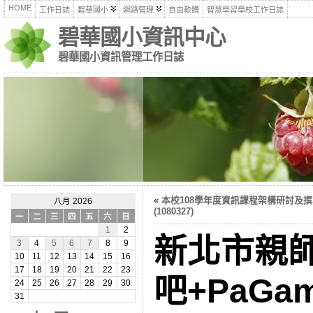
HOME
工作日誌
碧華國小
網路管理
自由軟體
智慧學習學校工作日誌
碧華國小資訊中心
碧華國小資訊管理工作日誌
«
本校108學年度資訊課程架構研討及撰
八月 2026
(1080327)
一
二
三
四
五
六
日
1
2
新北市親
3
4
5
6
7
8
9
10
11
12
13
14
15
16
17
18
19
20
21
22
23
吧+PaG
24
25
26
27
28
29
30
31