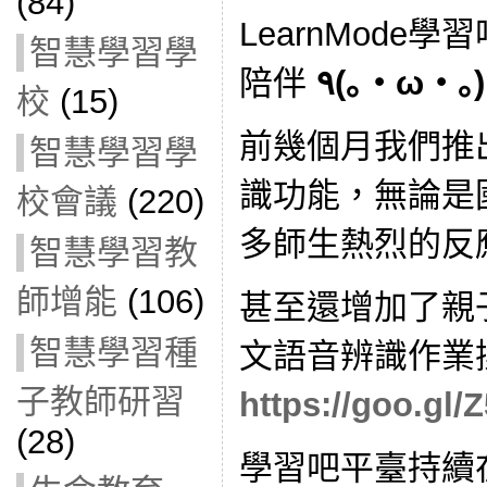
(84)
LearnMode
智慧學習學
陪伴
٩
(
｡・ω・｡)
校
(15)
前幾個月我們推
智慧學習學
識功能，無論是
校會議
(220)
多師生熱烈的反
智慧學習教
師增能
(106)
甚至還增加了親
智慧學習種
文語音辨識作業
子教師研習
https://goo.gl
(28)
學習吧平臺持續