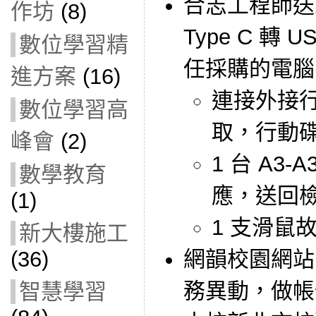
合志工程師送
作坊
(8)
Type C 轉 
數位學習精
任採購的電腦
進方案
(16)
連接外接
數位學習高
取，行動
峰會
(2)
1 台 A3
數學教育
應，送回
(1)
1 支滑鼠
新大樓施工
網韻校園網站
(36)
務異動，做帳
智慧學習