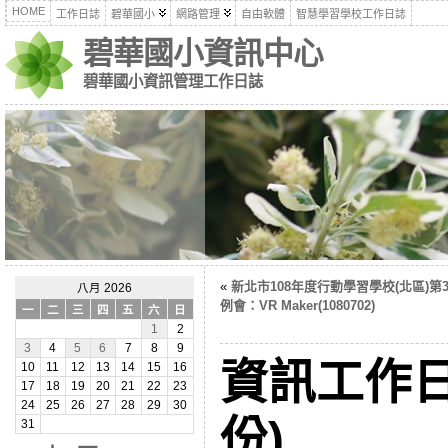
HOME
工作日誌
碧華國小
網路管理
自由軟體
智慧學習學校工作日誌
碧華國小資訊中心
碧華國小資訊管理工作日誌
«
新北市108年度行動學習學校(北區)第
八月 2026
例會：VR Maker(1080702)
一
二
三
四
五
六
日
1
2
3
4
5
6
7
8
9
資訊工作日
10
11
12
13
14
15
16
17
18
19
20
21
22
23
24
25
26
27
28
29
30
份)
31