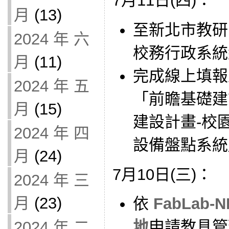
7月11日(四)：
月
(13)
至新北市教研
2024 年 六
校務行政系統
月
(11)
完成線上填報
2024 年 五
「前瞻基礎建
月
(15)
建設計畫-校
2024 年 四
設備盤點系統
月
(24)
7月10日(三)：
2024 年 三
月
(23)
依
FabLab
地
申請教具管
2024 年 二