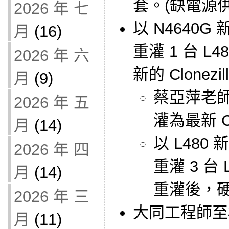
套。(缺電源
2026 年 七
以 N4640G 新
月
(16)
重灌 1 台 L4
2026 年 六
新的 Clonezi
月
(9)
蔡亞萍老師
2026 年 五
灌為最新 Cl
月
(14)
以 L480 新
2026 年 四
重灌 3 台 
月
(14)
重灌後，硬
2026 年 三
大同工程師至校
月
(11)