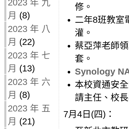
2023 年 九
修。
月
(8)
二年8班教室電
2023 年 八
灌。
月
(22)
蔡亞萍老師領取
2023 年 七
套。
月
(13)
Synology N
2023 年 六
本校資通安全
月
(8)
請主任、校長
2023 年 五
7月4日(四)：
月
(21)