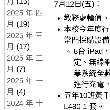
月
(15)
7月12日(五)：
2025 年 四
教務處輪值。
月
(19)
本校今年度行
2025 年 三
常門採購設備
月
(17)
8台 iPad
2025 年 二
定、無線
月
(7)
業系統全
2025 年 一
進行充電
月
(4)
五年10班黃
2024 年 十
L480 1 套。