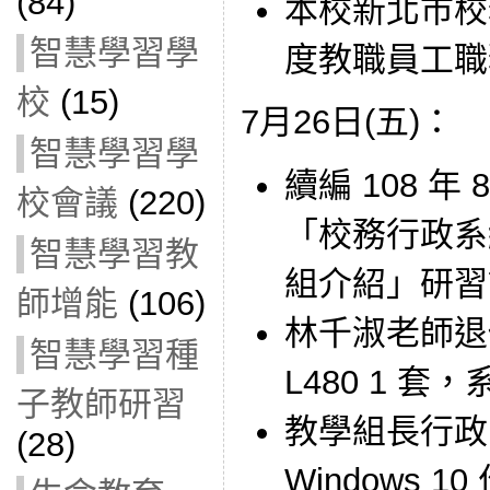
(84)
本校新北市校務
智慧學習學
度教職員工職
校
(15)
7月26日(五)：
智慧學習學
續編 108 年
校會議
(220)
「校務行政系
智慧學習教
組介紹」研習
師增能
(106)
林千淑老師退
智慧學習種
L480 1 套
子教師研習
教學組長行政
(28)
Windows 1