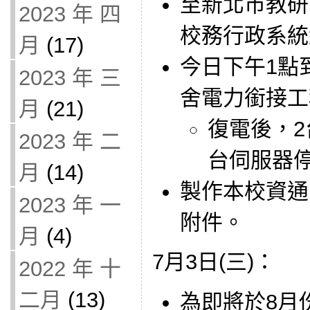
至新北市教研
2023 年 四
校務行政系統
月
(17)
今日下午1點
2023 年 三
舍電力銜接工
月
(21)
復電後，2
2023 年 二
台伺服器
月
(14)
製作本校資通
2023 年 一
附件。
月
(4)
7月3日(三)：
2022 年 十
二月
(13)
為即將於8月