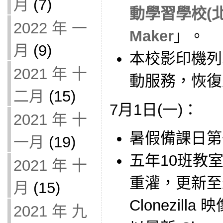
月
(7)
動學習學校(北
2022 年 一
Maker
」。
月
(9)
本校影印機列
2021 年 十
動服務，恢復
二月
(15)
7月1日(一)：
2021 年 十
暑假備課日第
一月
(19)
五年10班教室
2021 年 十
重灌，更新至
月
(15)
Clonezilla
2021 年 九