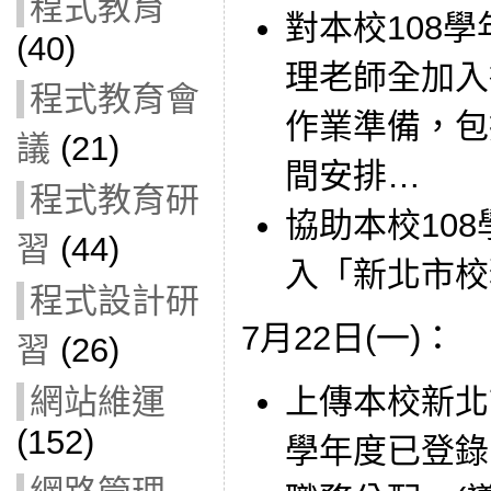
程式教育
對本校108
(40)
理老師全加入
程式教育會
作業準備，包
議
(21)
間安排…
程式教育研
協助本校10
習
(44)
入「新北市校
程式設計研
7月22日(一)：
習
(26)
上傳本校新北
網站維運
(152)
學年度已登錄