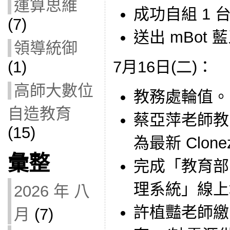
運算思維
成功自組 1 
(7)
送出 mBot
領導統御
(1)
7月16日(二)：
高師大數位
教務處輪值。
自造教育
蔡亞萍老師教師
(15)
為最新 Clone
彙整
完成「教育部
理系統」線上填報
2026 年 八
許植豔老師繳回
月
(7)