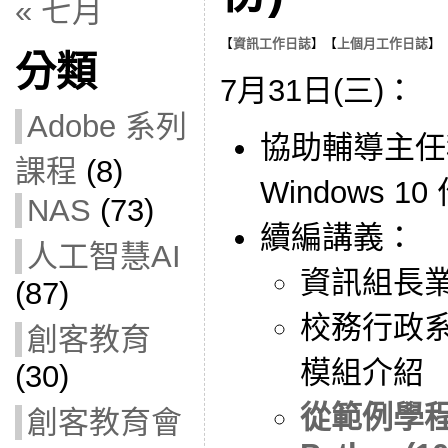
« 七月
【
資訊工作日誌
】【
上個月工作日誌
】
分類
7月31日(三)：
Adobe 系列
協助輔導主任
課程
(8)
Windows 1
NAS
(73)
續編講義：
人工智慧AI
資訊組長
(87)
校務行政
創客教育
模組介紹
(30)
從範例學程
創客教育會