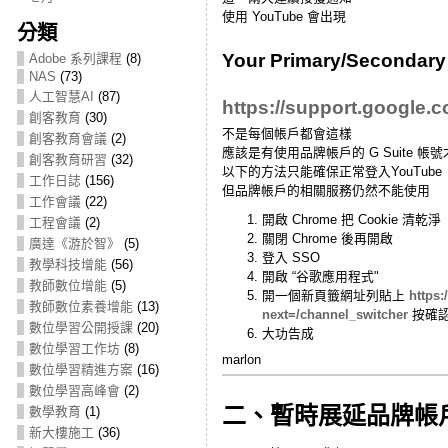
使用 YouTube 會出現
分類
Your Primary/Secondary
Adobe 系列課程
(8)
NAS
(73)
人工智慧AI
(87)
https://support.google.c
創客教育
(30)
不是每個帳戶都會這樣
創客教育會議
(2)
應該是有使用品牌帳戶的 G Suite 帳
創客教育研習
(32)
以下的方法只能確保正常登入YouTube
工作日誌
(156)
但品牌帳戶的相關服務仍然不能使用
工作會議
(22)
開啟 Chrome 把 Cookie 清乾淨
工程會議
(2)
關閉 Chrome 後再開啟
廣達《游於智》
(5)
登入 SSO
教學科技增能
(56)
開啟 “谷歌應用程式"
教師數位增能
(5)
開一個新頁籤網址列貼上
https
教師數位素養增能
(13)
next=/channel_switcher
按確
數位學習公開授課
(20)
大功告成
數位學習工作坊
(8)
marlon
數位學習精進方案
(16)
數位學習高峰會
(2)
二、暫時展延品牌帳
數學教育
(1)
新大樓施工
(36)