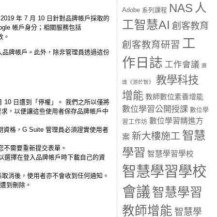
人
NAS
Adobe 系列課程
19 年 7 月 10 日針對品牌帳戶採取的
工智慧AI
創客教育
ogle 帳戶身分；相關服務包括
開放。
工
創客教育研習
或加入品牌帳戶。此外，除非管理員透過這份
作日誌
工作會議
廣
教學科技
達《游於智》
增能
教師數位素養增能
 月 10 日遭到「停權」。 我們之所以僅將
數位學習公開授課
數位學
要求，
以便讓這些使用者保存品牌帳戶中
數位學習精進方
習工作坊
資格，G Suite 管理員必須證實使用者
智慧
新大樓施工
案
您不需要重新提交表單。
學習
智慧學習學校
以選擇在登入品牌帳戶時下載自己的資
智慧學習學校
態取消後，
使用者亦不會收到任何通知。
之後遭到刪除。
會議
智慧學習
教師增能
智慧學