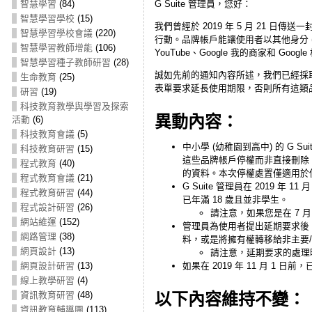
智慧學習
(84)
G Suite 管理員，您好：
智慧學習學校
(15)
我們曾經於 2019 年 5 月 21 日
智慧學習學校會議
(220)
行動。品牌帳戶能讓使用者以其他身分 (例
智慧學習教師增能
(106)
YouTube、Google 我的商家和 Go
智慧學習種子教師研習
(28)
誠如先前的通知內容所述，我們已經採取相
生命教育
(25)
表單
要求延長使用期限，否則所有這類品牌帳
研習
(19)
科技教育教學與學習及探索
異動內容：
活動
(6)
科技教育會議
(5)
中小學 (幼稚園到高中) 的 G 
科技教育研習
(15)
這些品牌帳戶停權而非直接刪除，
程式教育
(40)
的資料。
本次停權處置僅適用於使
程式教育會議
(21)
G Suite 管理員在 2019 
程式教育研習
(44)
已年滿 18 歲且並非學生。
程式設計研習
(26)
請注意，如果您是在 7 
網站維運
(152)
管理員為使用者提出延期要求後，
網路管理
(38)
料，或是將
擁有權轉移給非主要/次
網頁設計
(13)
請注意，延期要求的處理
如果在 2019 年 11 月 1 
網頁設計研習
(13)
線上教學研習
(4)
以下內容維持不變：
資訊教育研習
(48)
資訊教育輔導團
(113)