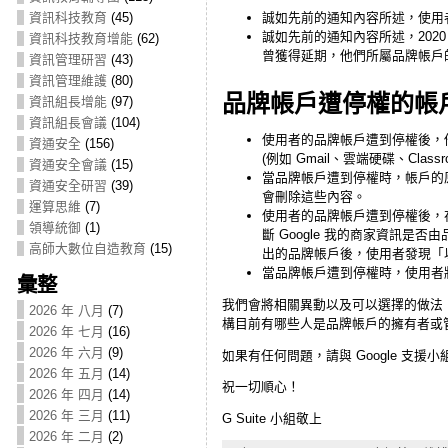
誠如先前的通知內容所述，使用
資訊科技教育
(45)
誠如先前的通知內容所述，2020 
資訊科技教育增能
(62)
曾獲得延期，
他們所屬品牌帳戶
資訊管理研習
(43)
資訊管理維護
(80)
品牌帳戶遭停權的帳
資訊組長增能
(97)
資訊組長會議
(104)
使用者的品牌帳戶遭到停權後，他們便無
資通安全
(156)
(例如 Gmail、雲端硬碟、Classr
資通安全會議
(15)
當品牌帳戶遭到停權時，
帳戶的
資通安全研習
(39)
會刪除這些內容。
運算思維
(7)
使用者的品牌帳戶遭到停權後，
領導統御
(1)
斷 Google 我的商家資訊是否
高師大數位自造教育
(15)
出的品牌帳戶後，使用者發現「以
當品牌帳戶遭到停權時，使用者
彙整
我們會將相關異動以及可以選擇的做法
2026 年 八月
(7)
構目前有哪些人是品牌帳戶的擁有者或管理員
2026 年 七月
(16)
2026 年 六月
(9)
如果有任何問題，請與 Google 支援小
2026 年 五月
(14)
祝一切順心！
2026 年 四月
(14)
2026 年 三月
(11)
G Suite 小組敬上
2026 年 二月
(2)