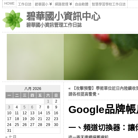
HOME
工作日誌
碧華國小
網路管理
自由軟體
智慧學習學校工作日誌
碧華國小資訊中心
碧華國小資訊管理工作日誌
«
【攻擊預警】學術單位近日內陸續收
八月 2026
請各校提高警覺。
一
二
三
四
五
六
日
1
2
Google品牌
3
4
5
6
7
8
9
10
11
12
13
14
15
16
17
18
19
20
21
22
23
24
25
26
27
28
29
30
一、頻道切換器：讓你
31
« 七月
這一兩天連續接獲通知