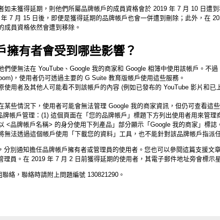
者如未獲得延期，
則他們所屬品牌帳戶的成員資格會於 2019 年 7 月 10 日遭
年 7 月 15 日後，即便是獲得延期的品牌帳戶也會一併遭到刪除；此外，在 2020
的成員資格依然會遭到移除。
戶擁有者會受到哪些影響？
法在 YouTube、Google 我的商家和 Google 相簿中使用該帳戶。不過，G 
oom)，
使用者仍可透過主要的 G Suite 教育版帳戶使用這些服務。
原使用者及其他人可能看不到該帳戶的內容 (例如已發布的 YouTube 影片和已上傳
在某些情況下，
使用者可能會無法管理 Google 我的商家資訊，但仍可查看這
由品牌帳戶管理：(1) 這個頁面在「您的品牌帳戶」
標題下方列出使用者用來管理商
 <品牌帳戶名稱> 的身分使用下列產品」部分顯示「Google 我的商家」標誌
將無法透過這個帳戶使用「
下載您的資料」工具，
也不能針對該品牌帳戶指派
，
分別通知擔任品牌帳戶擁有者或管理員的使用者。您也可以參閱這篇
支援文
。在 2019 年 7 月 2 日前獲得延期的使用者，其電子郵件地址旁會標示星號
組聯絡，聯絡時請附上問題編號 130821290。