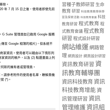
習種子教師研習
生命
到移除。
 年 7 月 15 日之後，使用者即使先前
教育
研習
科技教育教學與學
科技
習及探索活動
科技教育會議
程式教育
程
教育研習
程式教育
式教育會議
Suite 管理員如已啟用 Google 服務
研習
程式設計研習
至 Google 相簿的相片)，但系統不
網站維運
網路管
些商家資訊。
使用者可以藉由以下情形判
理
網頁設計
網頁設計研習
家資訊的帳戶，以及 (2) 點選畫面上列
資
。
資訊教育研習
任何新的擁有者或管理員。
訊教育輔導團
章。請參考附件的使用者名單，
瞭解貴機
 (*)。
資訊
資訊科技教育
科技教育增能
資
資訊
訊管理研習
資訊組
管理維護