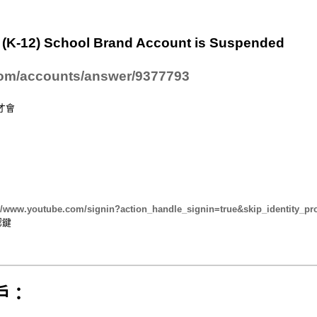
 (K-12) School Brand Account is Suspended
om/
accounts/answer/9377793
號才會
://www.youtube.com/
signin?action_handle_signin=
true&skip_identity_p
認鍵
戶：