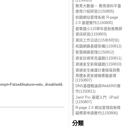
(1150820)
教育大數據－ 教育資料平臺
使用介紹研習(1150805)
校園網站管理系統 R-page
2.0 基礎實作(1150805)
碧華國小115學年度新進教師
資訊研習(1150803)
資訊工作日誌(115年8月份)
校園網路基礎架構(1150812)
智慧網路管理(1150812)
資安訪視常見議題(1150811)
資通安全新興議題(1150810)
資通安全維護計畫撰寫與教
育體系資安通報應變處理
(1150807)
rompt=
False&feature=edu_disabled&
DNS基礎概論與WebDNS實
作(1150811)
Jamf Pro 基礎入門（iPad）
(1150807)
R-page 2.0 網站管理與無障
礙標章申請實作(1150806)
分類