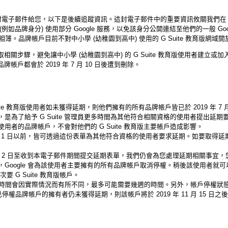
傳送一封電子郵件給您，以下是後續追蹤資訊。
這封電子郵件中的重要資訊攸關我們在 20
如品牌身分) 使用部分 Google 服務，以免該身分公開連結至他們的一般 Go
ogle 相簿。品牌帳戶目前不對中小學 (幼稚園到高中) 使用的 G Suite 教育版網域
關步驟，避免讓中小學 (幼稚園到高中) 的 G Suite 教育版使用者建立
戶都會於 2019 年 7 月 10 日後遭到刪除。
Suite 教育版使用者如未獲得延期，則他們擁有的所有品牌帳戶皆已於 2019 年 7
是為了給予 G Suite 管理員更多時間為其他符合相關資格的使用者提出延期
用者的品牌帳戶，不會對他們的 G Suite 教育版主要帳戶造成影響。
年 11 月 1 日以前，皆可透過這份表單為其他符合資格的使用者要求延期。
如要取得延期
月 2 日至收到本電子郵件期間提交延期表單，
我們仍會為您處理延期相關事宜，
Google 會為該使用者主要擁有的所有品牌帳戶取消停權。
稍後該使用者就可
要 G Suite 教育版帳戶。
時間會因實際情況而有所不同，
最多可能需要幾週的時間。另外，帳戶停權狀
日前，已停權品牌帳戶的擁有者仍未獲得延期，則該帳戶將於 2019 年 11 月 15 日